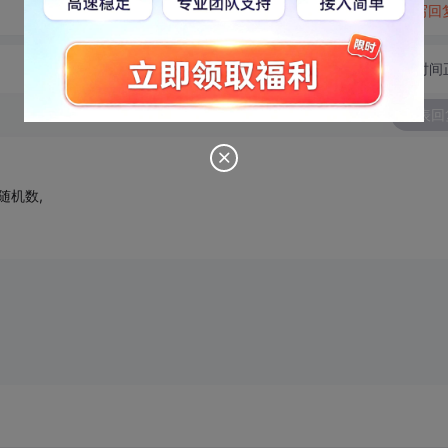
转发到动态
举报
写回
切换为时间
发表回
随机数,