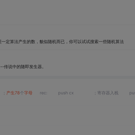
照一定算法产生的数，貌似随机而已，你可以试试搜索一些随机算法
--传说中的随即发生器。
；
产生
78
个
字母
rec: push cx ；寄存器入栈 push