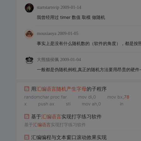
startstartsvip
2009-01-14
我曾经用过 timer 数值 取模 做随机
mouxiaoya
2009-01-05
事实上是没有什么随机数的（软件的角度），都是按
大熊猫侯佩
2009-01-04
一般都是伪随机例程,真正的随机方法要用昂贵的硬件-
用
汇编语言
随机
产生
字母
的子程序
randomchar proc far mov di,0 mov bx,
78
x push ax sti mov ah,0 in
基于
汇编语言
实现打字练习软件
基于
汇编语言
实现打字练习软件
汇编编程与文本窗口滚动效果实现