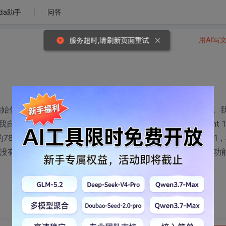
da助手
问答
用AI写
服务超时,请刷新页面重试
初始化的时候调用汇编程序随机产生78个字母并输出到屏幕上。
己也写过这个程序，可是当我在一个循环里连续78次用int 1
78个字母全是同一个。据介绍，这个0号功能平均55毫秒增1，
有，难道是现在CPU主频太高，8086/8088系统里的中断功