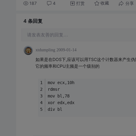
187
4
打赏
分享
收藏
4 条
回复
请发表友善的回复…
xtdumpling
2009-01-14
如果是在DOS下,应该可以用TSC这个计数器来产生伪
它的频率和CPU主频是一个级别的
mov ecx,10h
rdmsr
mov bl,78
xor edx,edx
div bl