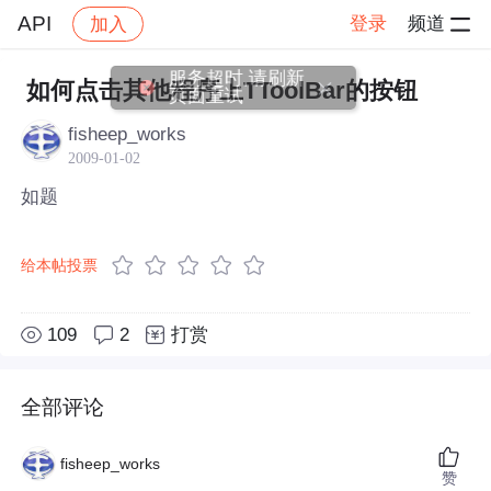
API
登录
频道
加入
帖子详情
社区
API
服务超时,请刷新
如何点击其他程序上TToolBar的按钮
页面重试
fisheep_works
2009-01-02
如题
给本帖投票
109
2
打赏
全部评论
fisheep_works
赞