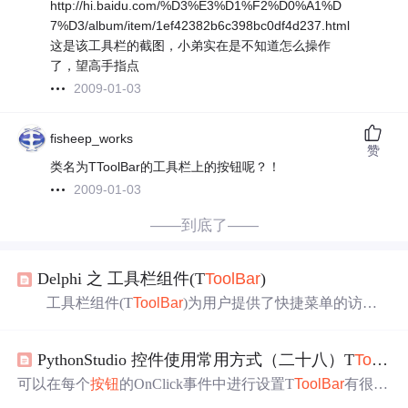
http://hi.baidu.com/%D3%E3%D1%F2%D0%A1%D
7%D3/album/item/1ef42382b6c398bc0df4d237.html
这是该工具栏的截图，小弟实在是不知道怎么操作
了，望高手指点
2009-01-03
fisheep_works
赞
类名为TToolBar的工具栏上的按钮呢？！
2009-01-03
——到底了——
Delphi 之 工具栏组件(T
ToolBar
)
工具栏组件(T
ToolBar
)为用户提供了快捷菜单的访问
方式。 Buttions 列出工具栏中的工具
按钮
，其中保存
了TToolButton实例的列表 Canvas 在OnCustomDraw或
PythonStudio 控件使用常用方式（二十八）T
ToolBar
OnCustomDrawItem事件中使用该属性可以在工具栏上画
图。 Constraints 规定T
ToolBar
的大小限制 Customi
可以在每个
按钮
的OnClick事件中进行设置T
ToolBar
有很多
zable 设置该属性为Tru...
方法和属性，因为篇幅关系，分开写。其他有问题可以一