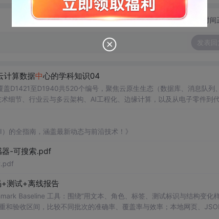
切换为时间
发表回
云计算数据
中
心的学科知识04
D1421至D1940共520个编号，聚焦云原生生态（数据库、消息队列
技术细节、行业云与多云架构、AI工程化、边缘计算，以及从电子零件到
、分布式系统理论、密码学、硬件架构与性能工程等，强调工业级实践与权威学
AI）的全指南，涵盖最新动态与前沿技术！》
器-可搜索.pdf
pdf
+测试+离线报告
uditor Benchmark Baseline 工具：围绕“用文本、角色、标签、测试标识与结构变
重和验收区间，比较不同批次的准确率、覆盖率与效率；本地网页、JSON
测试、可复现示例、HTML/JSON/SVG离线报告、1080×720运行效