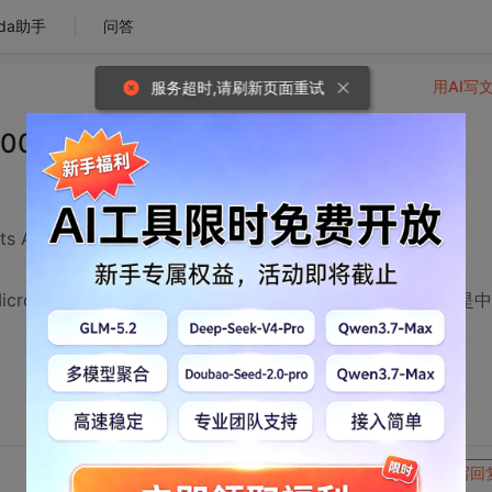
da助手
问答
用AI写
服务超时,请刷新页面重试
.NET 2003中怎么装TChart！！！！
ts And Controls/下选择Registered ActiveX Controls，
Microsoft Visual Studio .NET 2003怎么添加TChart。我的是
转发到动态
举报
写回