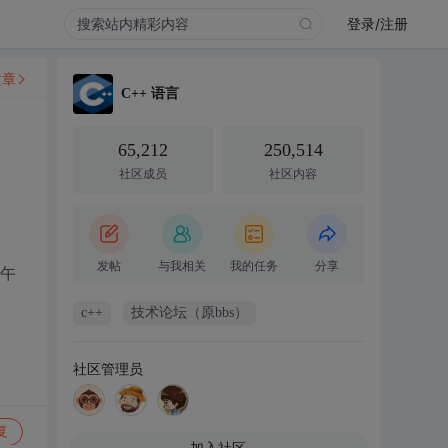
登录/注册
文章
C++ 语言
65,212
250,514
社区成员
社区内容
发帖
与我相关
我的任务
分享
中午
c++
技术论坛（原bbs）
社区管理员
复
加入社区