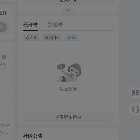
正序
积分榜
荣誉榜
复
近7日
近30日
至今
、服
代码的
术支
暂无数据
查看更多榜单
化样本评
/H
社区公告
果