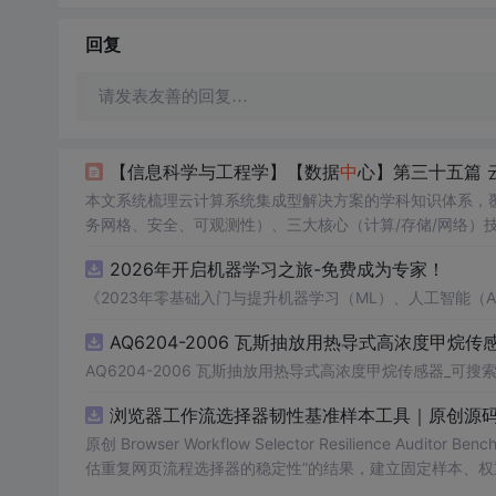
回复
请发表友善的回复…
【信息科学与工程学】【数据
中
心】第三十五篇 
本文系统梳理云计算系统集成型解决方案的学科知识体系，覆盖
务网格、安全、可观测性）、三大核心（计算/存储/网络）
底层技术栈，包括eBPF、DPDK/SPDK、虚拟化I/O
2026年开启机器学习之旅-免费成为专家！
撑。
《2023年零基础入门与提升机器学习（ML）、人工智能（
AQ6204-2006 瓦斯抽放用热导式高浓度甲烷传感
AQ6204-2006 瓦斯抽放用热导式高浓度甲烷传感器_可搜索.
浏览器工作流选择器韧性基准样本工具｜原创源码
原创 Browser Workflow Selector Resilience A
估重复网页流程选择器的稳定性”的结果，建立固定样本、权
TML/SVG报告、测试与示例。压缩包包含完整源码、3项自动化