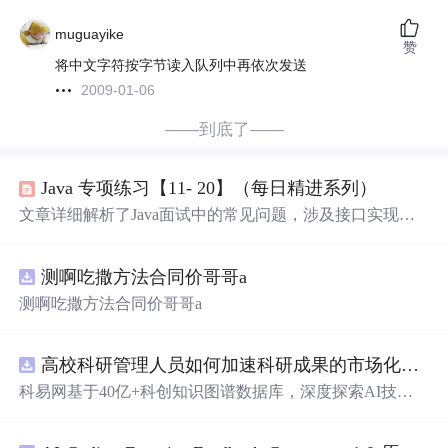
muguayike
赞
将中文字符按字节读入队列中再依次发送
2009-01-06
——到底了——
Java 专项练习【11- 20】（每日精进系列）
文章详细解析了Java面试中的常见问题，涉及接口实现、
方法重写规则、
字符
编码、HashMap操作、Servlet生命周
期、RMI通信协议、
Socket
编程和Java集合特性等。同时
测啊吃撒方法合同价哥哥a
强调了互联网大厂招聘偏好的技术和软技能，以及面试准
备的重要性。
测啊吃撒方法合同价哥哥a
高校科研管理人员如何加速科研成果的市场化转化？.docx
科易网基于40亿+科创知识图谱数据库，深度探索AI技术
在技术转移、成果转化、技术经纪、知识产权、产业创
新、科技招商等垂直领域的多样化应用场景，研究科技创