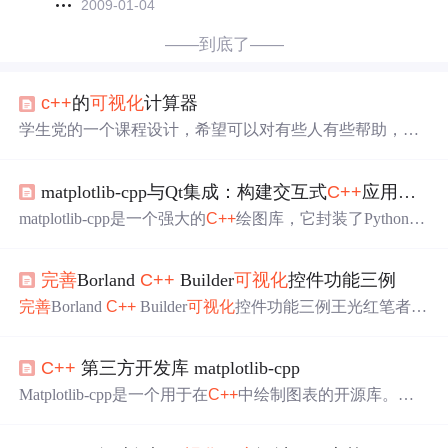
2009-01-04
——到底了——
c++
的
可视化
计算器
学生党的一个课程设计，希望可以对有些人有些帮助，第
一次发，不好的话请多多原谅
c++
： 一．题目要求： 设
计一个
可视化
的计算器，可以执行+，-，*，/，.，%，
matplotlib-cpp与Qt集成：构建交互式
C++
应用
程序
（）等操作。要求使用API来编写
程序
。（我的计算器输
入的时候是以#号开始）。 二．需求分析： 1.问题描
matplotlib-cpp是一个强大的
C++
绘图库，它封装了Python M
述： ①——用api来编写一个
可视化
的计算器
程序
，首先我
atplotlib的功能，让
C++
开发者也能轻松创建高质量的数据
们要用界面来实现它，所以我们要设计一个
可视化
图表。通过与Qt框架的完美集成，您可以构建功能
完善
Borland
C++
Builder
可视化
控件功能三例
丰富、界面美观的交互式应用
程序
，实现实时数据更新和
动态
可视化
效果。🚀 ## 为什么选择matplotlib-cpp与Qt集
完善
Borland
C++
Builder
可视化
控件功能三例王光红笔者在
成？ ### 强大的
可视化
能力 💪 matplotlib-cpp继承了Pyt
编程中积累了点滴经验，与各位交流，共同提高。
一． 让PageControl的TabSheet“弹出来”弹出来的效果用
C++
第三方开发库 matplotlib-cpp
过PageControl的人知道，PageControl之ActivePage的标头较
“平坦”，没有“弹出”的立体效果，笔者经过改进达到了“弹
Matplotlib-cpp是一个用于在
C++
中绘制图表的开源库。它
出”
提供了与Python的Matplotlib库类似的功能，使得在
C++
环
境下进行数据
可视化
变得更加便捷。基于Matplotlib-cpp，