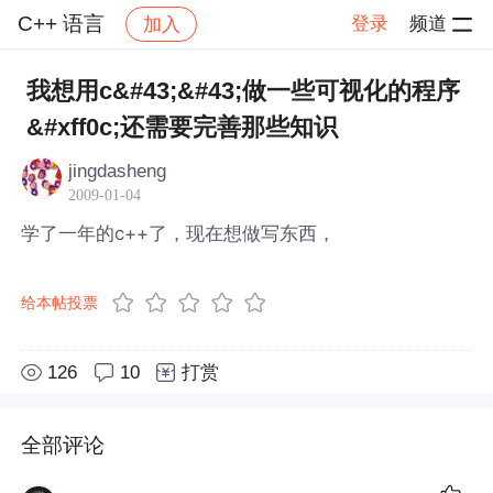
C++ 语言
登录
频道
加入
帖子详情
社区
C++ 语言
我想用c&#43;&#43;做一些可视化的程序
&#xff0c;还需要完善那些知识
jingdasheng
2009-01-04
学了一年的c++了，现在想做写东西，
给本帖投票
126
10
打赏
全部评论