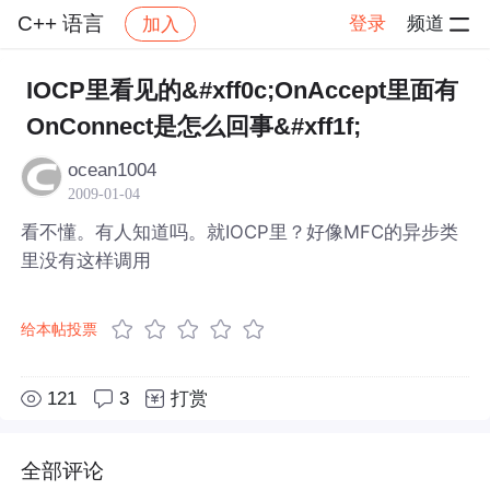
C++ 语言
登录
频道
加入
帖子详情
社区
C++ 语言
IOCP里看见的&#xff0c;OnAccept里面有
OnConnect是怎么回事&#xff1f;
ocean1004
2009-01-04
看不懂。有人知道吗。就IOCP里？好像MFC的异步类
里没有这样调用
给本帖投票
121
3
打赏
全部评论