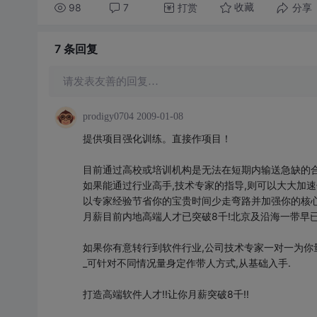
98
7
打赏
分享
收藏
7 条
回复
请发表友善的回复…
prodigy0704
2009-01-08
提供项目强化训练。直接作项目！
目前通过高校或培训机构是无法在短期内输送急缺的合
如果能通过行业高手,技术专家的指导,则可以大大加速
以专家经验节省你的宝贵时间少走弯路并加强你的核心
月薪目前内地高端人才已突破8千!北京及沿海一带早已
如果你有意转行到软件行业,公司技术专家一对一为你量
_可针对不同情况量身定作带人方式,从基础入手.
打造高端软件人才!!让你月薪突破8千!!