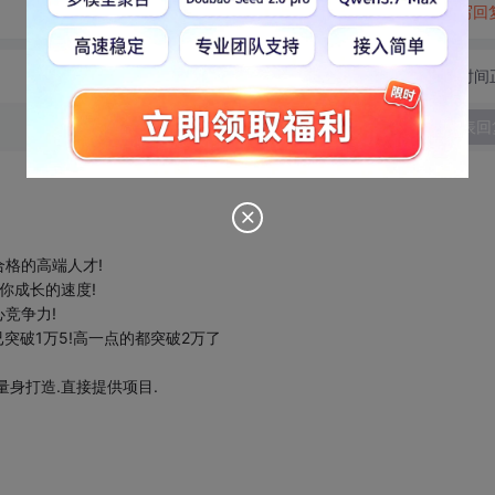
转发到动态
举报
写回
切换为时间
发表回
格的高端人才!
你成长的速度!
竞争力!
突破1万5!高一点的都突破2万了
身打造.直接提供项目.