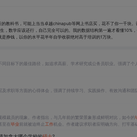
教科书，可能上当当卓越chinapub等网上书店买，花不了你一千块。
生，数学应该还行，自己完全可以的。我的数据结构第一遍才看懂10%，
就是挣钱，以你的水平花半年自学收获绝对高于培训的1万块。
不同目标下的最佳路径，如追求高薪、学术研究或公务员职业。强调了个
写及求职等方面的心得体会，强调了持续学习、实践操作、有效沟通和团
规模裁员的现象。作者指出，与几年前的繁荣景象形成鲜明对比，如今的
甚至在
毕业
前就被迫终止
工作
机会。作者建议求职者应明确方向、打牢基
申请加拿大哪个学校的
硕士
?