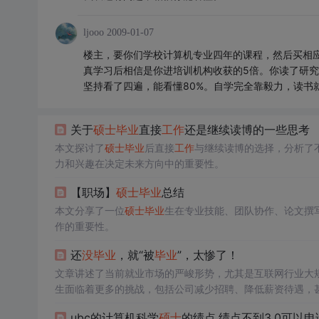
ljooo
2009-01-07
楼主，要你们学校计算机专业四年的课程，然后买相应的
真学习后相信是你进培训机构收获的5倍。你读了研究
坚持看了四遍，能看懂80%。自学完全靠毅力，读书
关于
硕士
毕业
直接
工作
还是继续读博的一些思考
本文探讨了
硕士
毕业
后直接
工作
与继续读博的选择，分析了
力和兴趣在决定未来方向中的重要性。
【职场】
硕士
毕业
总结
本文分享了一位
硕士
毕业
生在专业技能、团队协作、论文撰
作的重要性。
还
没
毕业
，就“被
毕业
”，太惨了！
文章讲述了当前就业市场的严峻形势，尤其是互联网行业大
生面临着更多的挑战，包括公司减少招聘、降低薪资待遇，
主动向前、拒绝躺平，以应对当前的就业环境。
ubc的计算机科学
硕士
的绩点,绩点不到3.0可以