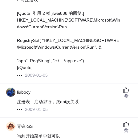
[Quote=引用 2 楼 jlwei888 的回复:]
HKEY_LOCAL_MACHINE\SOFTWARE\Microsoft\Win
dows\CurrentVersion\Run
RegistrySet( "HKEY_LOCAL_MACHINE\SOFTWARE
\Microsoft\Windows\CurrentVersion\Run", &
"app", RegString!, "c:\....\app.exe")
[/Quote]
2009-01-05
liubocy
赞
注册表，启动都行，跟api没关系
2009-01-05
青锋-SS
赞
写到开始菜单中就可以