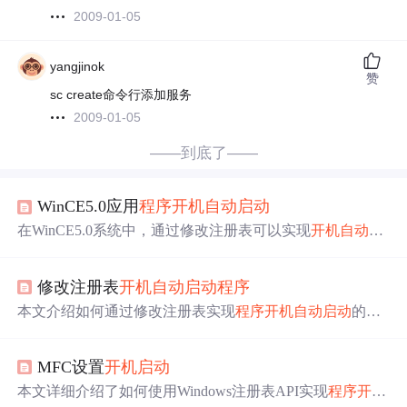
2009-01-05
yangjinok
赞
sc create命令行添加服务
2009-01-05
——到底了——
WinCE5.0应用
程序
开机
自动
启动
在WinCE5.0系统中，通过修改注册表可以实现
开机
自动
启
动
应用
程序
。只需添加新的注册表项Launch80，指定要
启
动
的
程序
路径，如\flashshellrun.exe，并设置依赖项Depend8
修改注册表
开机
自动
启动
程序
0。如果担心黑屏风险，可以在shellrun.exe
程序
中添加检查
和备用
启动
explorer.exe 的逻辑。
本文介绍如何通过修改注册表实现
程序
开机
自动
启动
的方
法。详细展示了使用C++代码操作注册表的具体步骤，包
括打开注册表键、设置键值及关闭注册表键等关键操作。
MFC设置
开机
启动
本文详细介绍了如何使用Windows注册表API实现
程序
开机