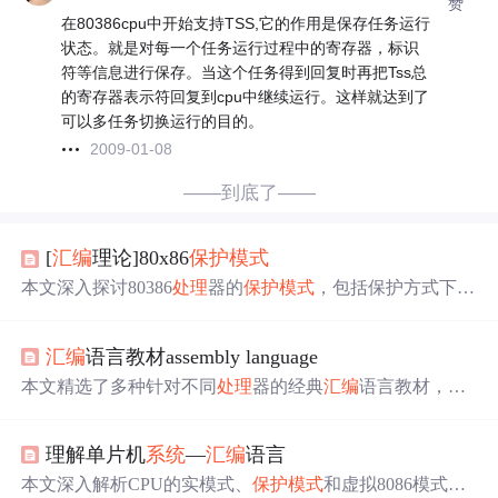
赞
在80386cpu中开始支持TSS,它的作用是保存任务运行
状态。就是对每一个任务运行过程中的寄存器，标识
符等信息进行保存。当这个任务得到回复时再把Tss总
的寄存器表示符回复到cpu中继续运行。这样就达到了
可以多任务切换运行的目的。
2009-01-08
——到底了——
[
汇编
理论]80x86
保护模式
本文深入探讨80386
处理
器的
保护模式
，包括保护方式下的
存储管理机制、地址转换原理、分段机制及其
实现
细节，
介绍了全局描述符表、局部描述符表等关键概念。
汇编
语言教材assembly language
本文精选了多种针对不同
处理
器的经典
汇编
语言教材，包
括x86、ARM及单片机系列，适合初学者和进阶者深入学
习
汇编
语言编程技术。涵盖实模式、
保护模式
、32位和64
理解单片机
系统
—
汇编
语言
位编程，以及嵌入式
系统
开发。
本文深入解析CPU的实模式、
保护模式
和虚拟8086模式，