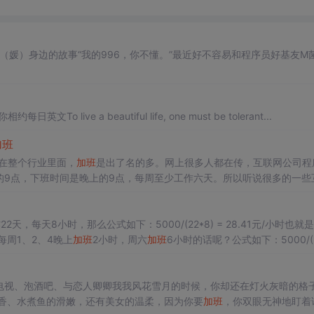
猿（媛）身边的故事“我的996，你不懂。”最近好不容易和程序员好基友M
ve a beautiful life, one must be tolerant...
加班
在整个行业里面，
加班
是出了名的多。网上很多人都在传，互联网公司程
的9点，下班时间是晚上的9点，每周至少工作六天。所以听说很多的一些
到晚上十一二点也不在话下。可是我从行业里面了解到。一般公司的程序
每天8小时，那么公式如下：5000/(22*8) = 28.41元/小时也就
周1、2、4晚上
加班
2小时，周六
加班
6小时的话呢？公式如下：5000/(2
变成了22元多的收入。 比较一下：28.41/2
电视、泡酒吧、与恋人卿卿我我风花雪月的时候，你却还在灯火灰暗的格
醇香、水煮鱼的滑嫩，还有美女的温柔，因为你要
加班
，你双眼无神地盯着