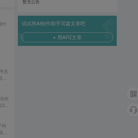
暂无公告
试试用AI创作助手写篇文章吧
菌约
+ 用AI写文章
序员
互联
员
加
是说你
2*8
子间
该死