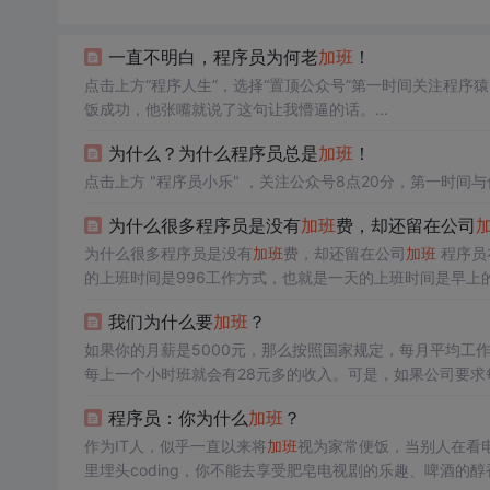
一直不明白，程序员为何老
加班
！
点击上方“程序人生”，选择“置顶公众号”第一时间关注程序
饭成功，他张嘴就说了这句让我懵逼的话。...
为什么？为什么程序员总是
加班
！
点击上方 "程序员小乐" ，关注公众号8点20分，第一时间与你相约每日英文To li
为什么很多程序员是没有
加班
费，却还留在公司
为什么很多程序员是没有
加班
费，却还留在公司
加班
程序员
的上班时间是996工作方式，也就是一天的上班时间是早上
网公司都爆出了很多
加班
的文化。经常在赶项目的时候，
干
我们为什么要
加班
？
班
，都没有额外的
加班
费，即使在没...
如果你的月薪是5000元，那么按照国家规定，每月平均工作22天，
每上一个小时班就会有28元多的收入。可是，如果公司要求每
+(2*3+6)*4) = 22.32元/小时于是你你每上一个小时班就
程序员：你为什么
加班
？
作为IT人，似乎一直以来将
加班
视为家常便饭，当别人在看
里埋头coding，你不能去享受肥皂电视剧的乐趣、啤酒的