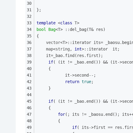
};
template
 <
class
T
>
bool
Bag
<T> ::del_bag(T& res)
{
vector
<T>::iterator its= _baosu.begi
map
<
string
, 
int
>::iterator  it;
    it=_bao.find(res.first);
if
( (it != _bao.end()) && (it->seco
     {
			it->second--;
return
true
;
     }
if
( (it != _bao.end()) && (it->seco
     {
for
(; its != _baosu.end(); its+
  	     {
if
( its->first == res.fir