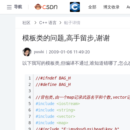
全部
博文收录
A
导航
社区
C++ 语言
帖子详情
模板类的问题,高手留步,谢谢
2009-01-06 11:49:20
pusshi
以下我写的模板类,但编译不通过,谁知道错哪了,怎么
//#ifndef BAG_H
//#define BAG_H
//背包类,由一个map记录武器名字和个数,vector
#
include
<iostream>
#
include
<string>
#
include
<vector>
#
include
<map>
//#include "F:\msdosd\gs\head\key.h"