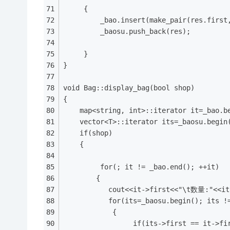
     {   
         _bao.insert(make_pair(res.first
         _baosu.push_back(res);
     }
}
void Bag::display_bag(bool shop)
{   
    map<string, int>::iterator it=_bao.b
    vector<T>::iterator its=_baosu.begin
    if(shop)
    {
	     for(; it != _bao.end(); ++it)
	    {
		   cout<<it->first<<"\t数量:"<<it
		   for(its=_baosu.begin(); its 
            {
                 if(its->first == it->fi