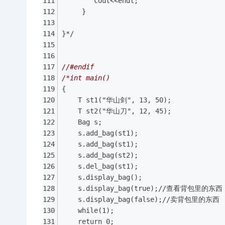
        cout<<endl;
     }
}*/
//#endif
/*int main()
{
    T st1("华山剑", 13, 50);
    T st2("华山刀", 12, 45);
    Bag s;
    s.add_bag(st1);
    s.add_bag(st1);
    s.add_bag(st2);
    s.del_bag(st1);
    s.display_bag();
    s.display_bag(true);//查看背包里的东西
    s.display_bag(false);//卖背包里的东西 
    while(1);
    return 0;