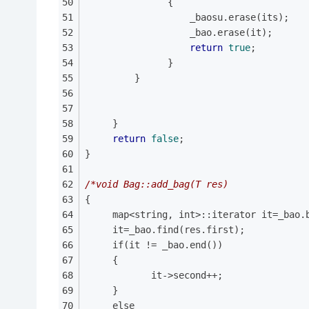
	           {
                   _baosu.erase(its);
                   _bao.erase(it);
return
true
;
               }
         }
     }
return
false
;
}         
/*void Bag::add_bag(T res)
{
     map<string, int>::iterator it=_bao.
     it=_bao.find(res.first);
     if(it != _bao.end())
     {
			it->second++;
     }
     else 