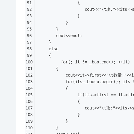
                 {
                    cout<<"\t攻:"<<its->s
                 }
            }
        }
        cout<<endl;
     }
     else
     {
          for(; it != _bao.end(); ++it)
	    {  
            cout<<it->first<<"\t数量:"<<i
            for(its=_baosu.begin(); its 
            {
                 if(its->first == it->fi
                 {
                    cout<<"\t攻:"<<its->
                 }
            }
        }