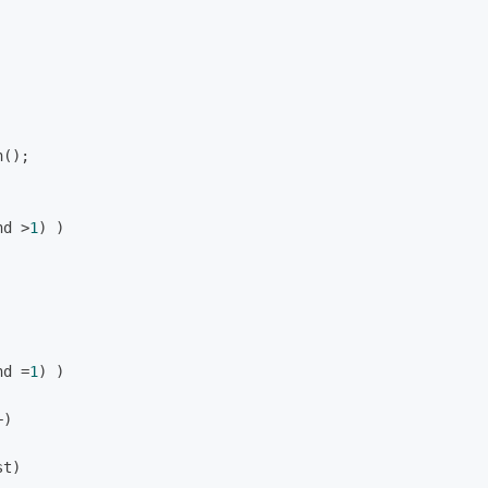
n();
nd >
1
) )
nd =
1
) )
+)
st)