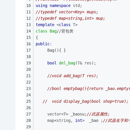
using
namespace
std
;
//typedef vector<Key> mups;
//typedef map<string,int> mup;
template
 <
class
T
>
class
Bag
//背包类 
{
public
:
	 Bag(){ }
bool
del_bag
(T& res)
;
//void add_bag(T res);
//bool emptybag(){return _bao.empty
//  void display_bag(bool shop=true);
vector
<T> _baosu;
//武器属性;
map
<
string
, 
int
>  _bao ;
//武器名字和