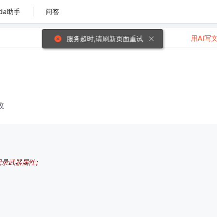
da助手
问答
用AI写
服务超时,请刷新页面重试
改
记录武器属性; 