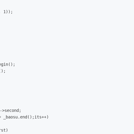
, 1));
egin();
();
->second;
!= _baosu.end();its++)
rst)