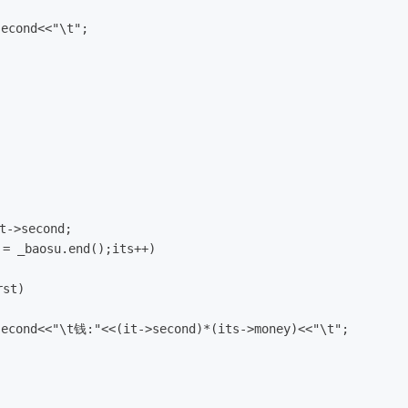
econd<<"\t";
t->second;
!= _baosu.end();its++)
rst)
second<<"\t钱:"<<(it->second)*(its->money)<<"\t";