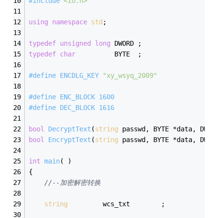
#
include
<io.h>
using
namespace
std
; 
typedef
unsigned
long
 DWORD ;
typedef
char
          BYTE  ;
#
define
 ENCDLG_KEY 
"xy_wsyq_2009"
#
define
 ENC_BLOCK 1600
#
define
 DEC_BLOCK 1616
bool
DecryptText
(
string
 passwd, BYTE *data, DWOR
bool
EncryptText
(
string
 passwd, BYTE *data, DWOR
int
main
( )
{
//--加密解密转换
string
         wcs_txt        ;