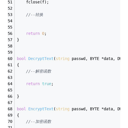
	fclose(f);
//--转换
return
0
;
}
bool
DecryptText
(
string
 passwd, BYTE *data, DWOR
{
//--解密函数
return
true
;
}
bool
EncryptText
(
string
 passwd, BYTE *data, DWOR
{
//--加密函数