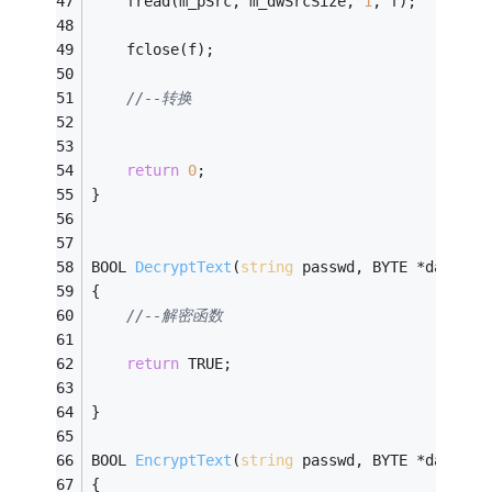
    fread(m_pSrc, m_dwSrcSize, 
1
, f);
    fclose(f);
//--转换
return
0
;
}
BOOL 
DecryptText
(
string
 passwd, BYTE *data, D
{
//--解密函数
return
 TRUE;
}
BOOL 
EncryptText
(
string
 passwd, BYTE *data, D
{