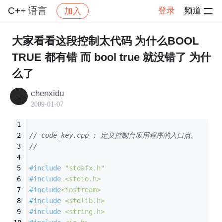
C++ 语言
登录
频道
加入
帖子详情
社区
C++ 语言
大家看看这段控制太代码 为什么BOOL
TRUE 都有错 而 bool true 就没错了 为什
么了
chenxidu
2009-01-07
// code_key.cpp : 定义控制台应用程序的入口点。
//
#
include
"stdafx.h"
#
include
<stdio.h>
#
include
<iostream>
#
include
<stdlib.h>
#
include
<string.h>