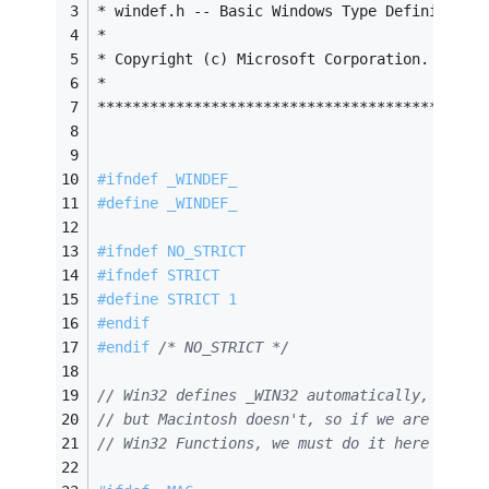
* windef.h -- Basic Windows Type Definitions
*                                           
* Copyright (c) Microsoft Corporation. All r
*                                           
********************************************
#
ifndef
 _WINDEF_
#
define
 _WINDEF_
#
ifndef
 NO_STRICT
#
ifndef
 STRICT
#
define
 STRICT 1
#
endif
#
endif
/* NO_STRICT */
// Win32 defines _WIN32 automatically,
// but Macintosh doesn't, so if we are using
// Win32 Functions, we must do it here