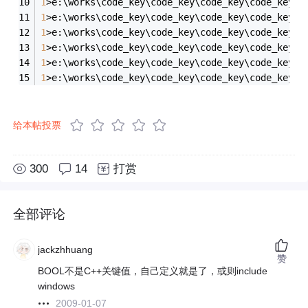
1
>e:\works\code_key\code_key\code_key\code_key.c
1
>e:\works\code_key\code_key\code_key\code_key.c
1
>e:\works\code_key\code_key\code_key\code_key.c
1
>e:\works\code_key\code_key\code_key\code_key.c
1
>e:\works\code_key\code_key\code_key\code_key.c
1
>e:\works\code_key\code_key\code_key\code_key.c
给本帖投票
300
14
打赏
全部评论
jackzhhuang
赞
BOOL不是C++关键值，自己定义就是了，或则include
windows
2009-01-07