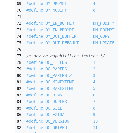
#
define
 DM_PROMPT           4
#
define
 DM_MODIFY           8
#
define
 DM_IN_BUFFER        DM_MODIFY
#
define
 DM_IN_PROMPT        DM_PROMPT
#
define
 DM_OUT_BUFFER       DM_COPY
#
define
 DM_OUT_DEFAULT      DM_UPDATE
/* device capabilities indices */
#
define
 DC_FIELDS           1
#
define
 DC_PAPERS           2
#
define
 DC_PAPERSIZE        3
#
define
 DC_MINEXTENT        4
#
define
 DC_MAXEXTENT        5
#
define
 DC_BINS             6
#
define
 DC_DUPLEX           7
#
define
 DC_SIZE             8
#
define
 DC_EXTRA            9
#
define
 DC_VERSION          10
#
define
 DC_DRIVER           11