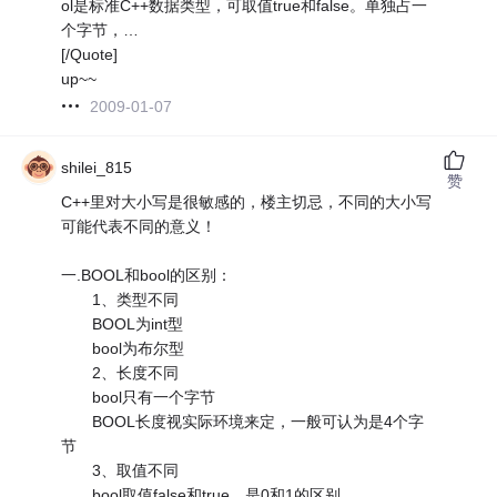
ol是标准C++数据类型，可取值true和false。单独占一
个字节，…
[/Quote]
up~~
2009-01-07
shilei_815
赞
C++里对大小写是很敏感的，楼主切忌，不同的大小写
可能代表不同的意义！
一.BOOL和bool的区别：
1、类型不同
BOOL为int型
bool为布尔型
2、长度不同
bool只有一个字节
BOOL长度视实际环境来定，一般可认为是4个字
节
3、取值不同
bool取值false和true，是0和1的区别