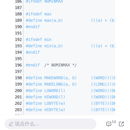
#
ifndef
 NOMINMAX
#
ifndef
 max
#
define
 max(a,b)            (((a) > (b)) ? (
#
endif
#
ifndef
 min
#
define
 min(a,b)            (((a) < (b)) ? (
#
endif
#
endif
/* NOMINMAX */
#
define
 MAKEWORD(a, b)      ((WORD)(((BYTE)(
#
define
 MAKELONG(a, b)      ((LONG)(((WORD)(
#
define
 LOWORD(l)           ((WORD)((DWORD_P
#
define
 HIWORD(l)           ((WORD)((DWORD_P
#
define
 LOBYTE(w)           ((BYTE)((DWORD_P
#
define
 HIBYTE(w)           ((BYTE)((DWORD_P
14
说点什么…
#
ifndef
 WIN_INTERNAL