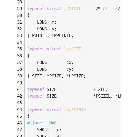
typedef
struct
 _
POINTL
      /* 
ptl
  */
{
    LONG  x;
    LONG  y;
} POINTL, *PPOINTL;
typedef
struct
tagSIZE
{
    LONG        cx;
    LONG        cy;
} SIZE, *PSIZE, *LPSIZE;
typedef
 SIZE               SIZEL;
typedef
 SIZE               *PSIZEL, *LPSIZEL
typedef
struct
tagPOINTS
{
#
ifndef
 _MAC
    SHORT   x;
    SHORT   y;