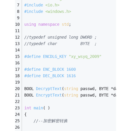
#
include
<io.h>
#
include
<windows.h>
using
namespace
std
; 
//typedef unsigned long DWORD ;
//typedef char          BYTE  ;
#
define
 ENCDLG_KEY 
"xy_wsyq_2009"
#
define
 ENC_BLOCK 1600
#
define
 DEC_BLOCK 1616
BOOL 
DecryptText
(
string
 passwd, BYTE *data, D
BOOL 
EncryptText
(
string
 passwd, BYTE *data, D
int
main
( )
{
//--加密解密转换