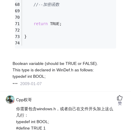
//--加密函数
return
 TRUE;
}
Boolean variable (should be TRUE or FALSE).
This type is declared in WinDef.h as follows:
typedef int BOOL;
2009-01-07
Cpp权哥
赞
你需要包含windows.h，或者自己在文件开头加上这么
几行：
typedef int BOOL;
#define TRUE 1