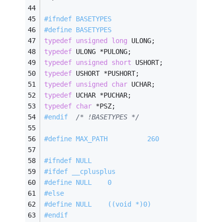
#
ifndef
 BASETYPES
#
define
 BASETYPES
typedef
unsigned
long
 ULONG;
typedef
 ULONG *PULONG;
typedef
unsigned
short
 USHORT;
typedef
 USHORT *PUSHORT;
typedef
unsigned
char
 UCHAR;
typedef
 UCHAR *PUCHAR;
typedef
char
 *PSZ;
#
endif
/* !BASETYPES */
#
define
 MAX_PATH          260
#
ifndef
 NULL
#
ifdef
 __cplusplus
#
define
 NULL    0
#
else
#
define
 NULL    ((void *)0)
#
endif