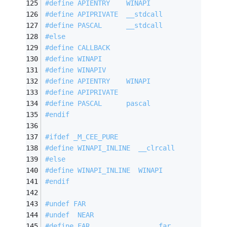
#
define
 APIENTRY    WINAPI
#
define
 APIPRIVATE  __stdcall
#
define
 PASCAL      __stdcall
#
else
#
define
 CALLBACK
#
define
 WINAPI
#
define
 WINAPIV
#
define
 APIENTRY    WINAPI
#
define
 APIPRIVATE
#
define
 PASCAL      pascal
#
endif
#
ifdef
 _M_CEE_PURE
#
define
 WINAPI_INLINE  __clrcall
#
else
#
define
 WINAPI_INLINE  WINAPI
#
endif
#
undef
 FAR
#
undef
  NEAR
#
define
 FAR                 far