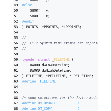
#
else
    SHORT   y;
    SHORT   x;
#
endif
} POINTS, *PPOINTS, *LPPOINTS;
//
//  File System time stamps are represented 
//
typedef
struct
 _
FILETIME
 {
    DWORD dwLowDateTime;
    DWORD dwHighDateTime;
} FILETIME, *PFILETIME, *LPFILETIME;
#
define
 _FILETIME_
/* mode selections for the device mode funct
#
define
 DM_UPDATE           1
#
define
 DM_COPY             2