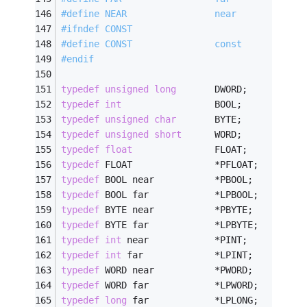
#
define
 NEAR                near
#
ifndef
 CONST
#
define
 CONST               const
#
endif
typedef
unsigned
long
       DWORD;
typedef
int
                 BOOL;
typedef
unsigned
char
       BYTE;
typedef
unsigned
short
      WORD;
typedef
float
               FLOAT;
typedef
 FLOAT               *PFLOAT;
typedef
 BOOL near           *PBOOL;
typedef
 BOOL far            *LPBOOL;
typedef
 BYTE near           *PBYTE;
typedef
 BYTE far            *LPBYTE;
typedef
int
 near            *PINT;
typedef
int
 far             *LPINT;
typedef
 WORD near           *PWORD;
typedef
 WORD far            *LPWORD;
typedef
long
 far            *LPLONG;