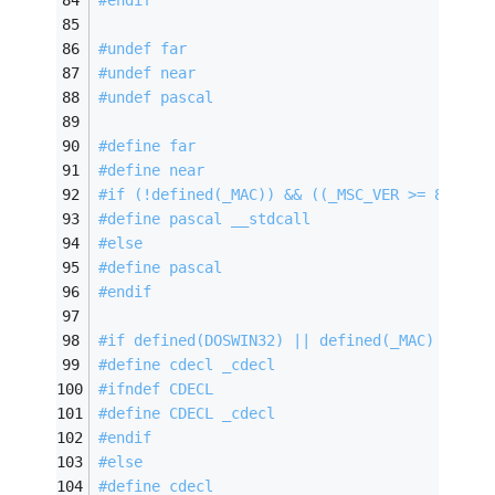
#
undef
 far
#
undef
 near
#
undef
 pascal
#
define
 far
#
define
 near
#
if
 (!defined(_MAC)) && ((_MSC_VER >= 800) |
#
define
 pascal __stdcall
#
else
#
define
 pascal
#
endif
#
if
 defined(DOSWIN32) || defined(_MAC)
#
define
 cdecl _cdecl
#
ifndef
 CDECL
#
define
 CDECL _cdecl
#
endif
#
else
#
define
 cdecl