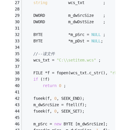
string
         wcs_txt        ;
    DWORD          m_dwSrcSize    ;
    DWORD          m_dwDstSize    ;
    BYTE           *m_pSrc = 
NULL
 ;
    BYTE           *m_pDst = 
NULL
;
//--读文件
    wcs_txt = 
"C:\\setitem.wcs"
 ;
    FILE *f = fopen(wcs_txt.c_str(), 
"rb"
);
if
 (!f)
return
0
 ;
    fseek(f, 
0
, SEEK_END);
    m_dwSrcSize = ftell(f);
    fseek(f, 
0
, SEEK_SET);
    m_pSrc = 
new
 BYTE [m_dwSrcSize];