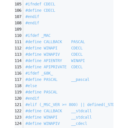
#
ifndef
 CDECL
#
define
 CDECL
#
endif
#
endif
#
ifdef
 _MAC
#
define
 CALLBACK    PASCAL
#
define
 WINAPI      CDECL
#
define
 WINAPIV     CDECL
#
define
 APIENTRY    WINAPI
#
define
 APIPRIVATE  CDECL
#
ifdef
 _68K_
#
define
 PASCAL      __pascal
#
else
#
define
 PASCAL
#
endif
#
elif
 (_MSC_VER >= 800) || defined(_STDCALL_
#
define
 CALLBACK    __stdcall
#
define
 WINAPI      __stdcall
#
define
 WINAPIV     __cdecl