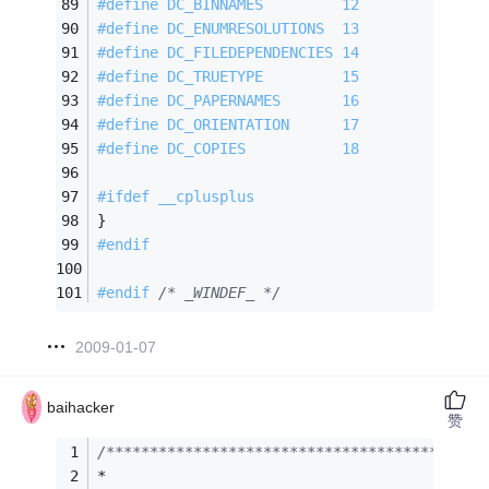
#
define
 DC_BINNAMES         12
#
define
 DC_ENUMRESOLUTIONS  13
#
define
 DC_FILEDEPENDENCIES 14
#
define
 DC_TRUETYPE         15
#
define
 DC_PAPERNAMES       16
#
define
 DC_ORIENTATION      17
#
define
 DC_COPIES           18
#
ifdef
 __cplusplus
}
#
endif
#
endif
/* _WINDEF_ */
2009-01-07
baihacker
赞
/*******************************************
*                                           