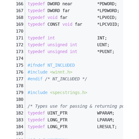
typedef
 DWORD near          *PDWORD;
typedef
 DWORD far           *LPDWORD;
typedef
void
 far            *LPVOID;
typedef
 CONST 
void
 far      *LPCVOID;
typedef
int
                 INT;
typedef
unsigned
int
        UINT;
typedef
unsigned
int
        *PUINT;
#
ifndef
 NT_INCLUDED
#
include
<winnt.h>
#
endif
/* NT_INCLUDED */
#
include
<specstrings.h>
/* Types use for passing & returning polymor
typedef
 UINT_PTR            WPARAM;
typedef
 LONG_PTR            LPARAM;
typedef
 LONG_PTR            LRESULT;