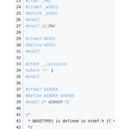
#
ifdef
 _MAC
#
ifndef
 _WIN32
#
define
 _WIN32
#
endif
#
endif
//_MAC
#
ifndef
 WIN32
#
define
 WIN32
#
endif
#
ifdef
 __cplusplus
extern
"C"
 {
#
endif
#
ifndef
 WINVER
#
define
 WINVER 0x0500
#
endif
/* WINVER */
/*
 * BASETYPES is defined in ntdef.h if these 
 */