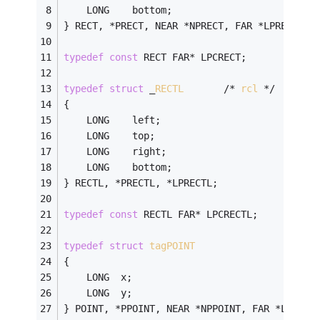
    LONG    bottom;
} RECT, *PRECT, NEAR *NPRECT, FAR *LPRECT;
typedef
const
 RECT FAR* LPCRECT;
typedef
struct
 _
RECTL
       /* 
rcl
 */
{
    LONG    left;
    LONG    top;
    LONG    right;
    LONG    bottom;
} RECTL, *PRECTL, *LPRECTL;
typedef
const
 RECTL FAR* LPCRECTL;
typedef
struct
tagPOINT
{
    LONG  x;
    LONG  y;
} POINT, *PPOINT, NEAR *NPPOINT, FAR *LPPOIN