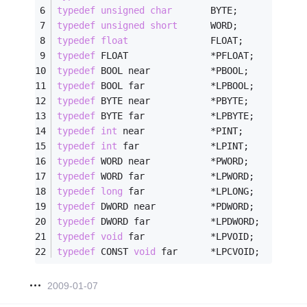
typedef
unsigned
char
       BYTE;
typedef
unsigned
short
      WORD;
typedef
float
               FLOAT;
typedef
 FLOAT               *PFLOAT;
typedef
 BOOL near           *PBOOL;
typedef
 BOOL far            *LPBOOL;
typedef
 BYTE near           *PBYTE;
typedef
 BYTE far            *LPBYTE;
typedef
int
 near            *PINT;
typedef
int
 far             *LPINT;
typedef
 WORD near           *PWORD;
typedef
 WORD far            *LPWORD;
typedef
long
 far            *LPLONG;
typedef
 DWORD near          *PDWORD;
typedef
 DWORD far           *LPDWORD;
typedef
void
 far            *LPVOID;
typedef
 CONST 
void
 far      *LPCVOID;
2009-01-07