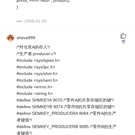
printf("====:%s\n", product);
}
2009-01-09
sheva999
赞
/*对仓库A的存入*/
/*生产者:producer.c*/
#include <sys/types.h>
#include <sys/ipc.h>
#include <sys/shm.h>
#include <sys/sem.h>
#include <errno.h>
#include <string.h>
#define SHMKEYA 9070 /*零件A的共享存储区的键*/
#define SHMKEYB 9074 /*零件B的共享存储区的键*/
#define SEMKEY_PRODUCERA 9084 /*零件A的生产
者键值*/
#define SEMKEY_PRODUCERB 9085 /*零件B的生产
者键值*/