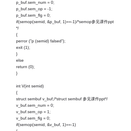
p_buf.sem_num = 0;
p_buf.sem_op = -1;
p_buf.sem_flg = 0;
if(semop(semid, &p_buf, 1)==-1)/*semop参见课件ppt
*/
{
perror ("p (semid) falsed");
exit (1);
}
else
return (0);
}
int V(int semid)
{
struct sembuf v_buf;/*struct sembuf 参见课件ppt*/
v_buf.sem_num = 0;
v_buf.sem_op = 1;
v_buf.sem_flg = 0;
if(semop(semid, &v_buf, 1)==-1)