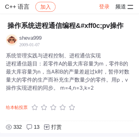
C++ 语言
登录
频道
加入
帖子详情
社区
C++ 语言
操作系统进程通信编程&#xff0c;pv操作
sheva999
2009-01-07
系统管理实践与进程控制、进程通信实现
进程通信题目：若零件A的最大库容量为m，零件B的
最大库容量为n，当A和B的产量差超过k时，暂停对数
量大的零件的生产而补充生产数量少的零件。用p，v
操作实现进程的同步。 m=4,n=3,k=2
给本帖投票
332
13
打赏