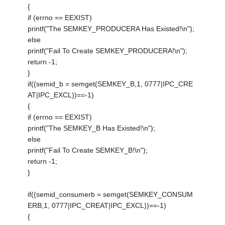
{
if (errno == EEXIST)
printf("The SEMKEY_PRODUCERA Has Existed!\n");
else
printf("Fail To Create SEMKEY_PRODUCERA!\n");
return -1;
}
if((semid_b = semget(SEMKEY_B,1, 0777|IPC_CRE
AT|IPC_EXCL))==-1)
{
if (errno == EEXIST)
printf("The SEMKEY_B Has Existed!\n");
else
printf("Fail To Create SEMKEY_B!\n");
return -1;
}
if((semid_consumerb = semget(SEMKEY_CONSUM
ERB,1, 0777|IPC_CREAT|IPC_EXCL))==-1)
{