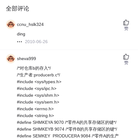
全部评论
ccnu_hslk324
赞
ding
2010-06-26
sheva999
赞
/*对仓库b的存入*/
/*生产者:producerb.c*/
#include <sys/types.h>
#include <sys/ipc.h>
#include <sys/shm.h>
#include <sys/sem.h>
#include <errno.h>
#include <string.h>
#define SHMKEYA 9070 /*零件A的共享存储区的键*/
#define SHMKEYB 9074 /*零件B的共享存储区的键*/
#define SEMKEY_PRODUCERA 9084 /*零件A的生产