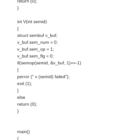
return (0);
}
int V(int semid)
{
struct sembuf v_buf;
v_buf.sem_num = 0;
v_buf.sem_op = 1;
v_buf.sem_flg = 0;
if(semop(semid, &v_buf, 1)==-1)
{
perror (" v (semid) failed");
exit (1);
}
else
return (0);
}
main()
{