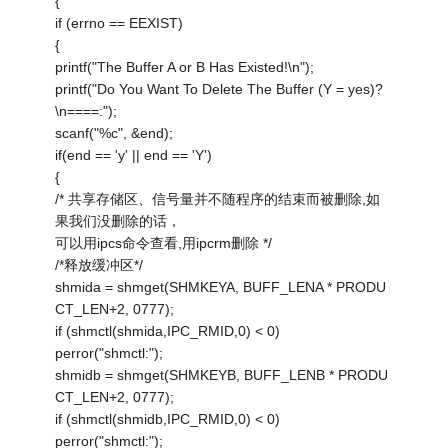
{
if (errno == EEXIST)
{
printf("The Buffer A or B Has Existed!\n");
printf("Do You Want To Delete The Buffer (Y = yes)?
\n====:");
scanf("%c", &end);
if(end == 'y' || end == 'Y')
{
/* 共享存储区、信号量并不随程序的结束而被删除,如
果我们没删除的话，
可以用ipcs命令查看,用ipcrm删除 */
/*释放缓冲区*/
shmida = shmget(SHMKEYA, BUFF_LENA * PRODU
CT_LEN+2, 0777);
if (shmctl(shmida,IPC_RMID,0) < 0)
perror("shmctl:");
shmidb = shmget(SHMKEYB, BUFF_LENB * PRODU
CT_LEN+2, 0777);
if (shmctl(shmidb,IPC_RMID,0) < 0)
perror("shmctl:");