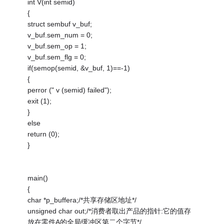
int V(int semid)
{
struct sembuf v_buf;
v_buf.sem_num = 0;
v_buf.sem_op = 1;
v_buf.sem_flg = 0;
if(semop(semid, &v_buf, 1)==-1)
{
perror (" v (semid) failed");
exit (1);
}
else
return (0);
}
main()
{
char *p_buffera;/*共享存储区地址*/
unsigned char out;/*消费者取出产品的指针:它的值存
放在零件A的全局缓冲区第二个字节*/