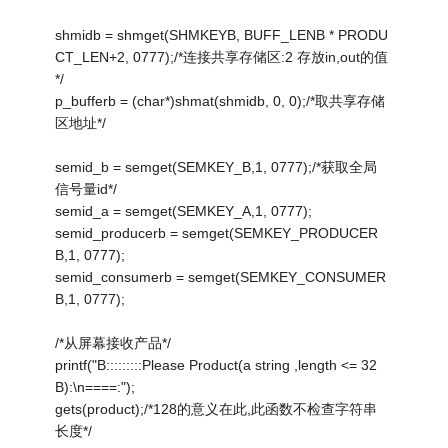
shmidb = shmget(SHMKEYB, BUFF_LENB * PRODU
CT_LEN+2, 0777);/*连接共享存储区:2 存放in,out的值
*/
p_bufferb = (char*)shmat(shmidb, 0, 0);/*取共享存储
区地址*/
semid_b = semget(SEMKEY_B,1, 0777);/*获取全局
信号量id*/
semid_a = semget(SEMKEY_A,1, 0777);
semid_producerb = semget(SEMKEY_PRODUCER
B,1, 0777);
semid_consumerb = semget(SEMKEY_CONSUMER
B,1, 0777);
/*从屏幕接收产品*/
printf("B:::::::::Please Product(a string ,length <= 32
B):\n====:");
gets(product);/*128的意义在此,此函数不检查字符串
长度*/