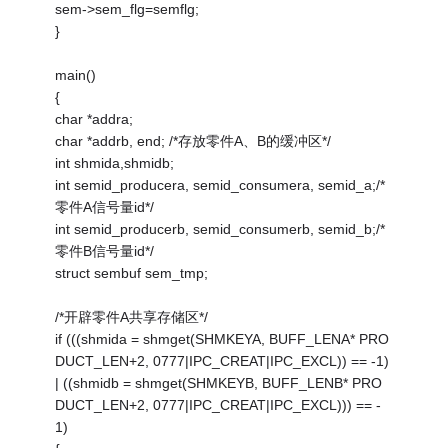
sem->sem_flg=semflg;
}
main()
{
char *addra;
char *addrb, end; /*存放零件A、B的缓冲区*/
int shmida,shmidb;
int semid_producera, semid_consumera, semid_a;/*
零件A信号量id*/
int semid_producerb, semid_consumerb, semid_b;/*
零件B信号量id*/
struct sembuf sem_tmp;
/*开辟零件A共享存储区*/
if (((shmida = shmget(SHMKEYA, BUFF_LENA* PRO
DUCT_LEN+2, 0777|IPC_CREAT|IPC_EXCL)) == -1)
| ((shmidb = shmget(SHMKEYB, BUFF_LENB* PRO
DUCT_LEN+2, 0777|IPC_CREAT|IPC_EXCL))) == -
1)