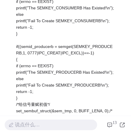
if (errno == EEXIST)
printf("The SEMKEY_CONSUMERB Has Existed!\n");
else
printf("Fail To Create SEMKEY_CONSUMERB!\n");
return -1;
}
if((semid_producerb = semget(SEMKEY_PRODUCE
RB,1, 0777|IPC_CREAT|IPC_EXCL))==-1)
{
if (errno == EEXIST)
printf("The SEMKEY_PRODUCERB Has Existed!\n");
else
printf("Fail To Create SEMKEY_PRODUCERB!\n");
return -1;
}
/*给信号量赋初值*/
set_sembuf_struct(&sem_tmp, 0, BUFF_LENA, 0);/*
BUFF_LENA，m=4*/
13
semop(semid_producera, &sem_tmp,1);
说点什么…