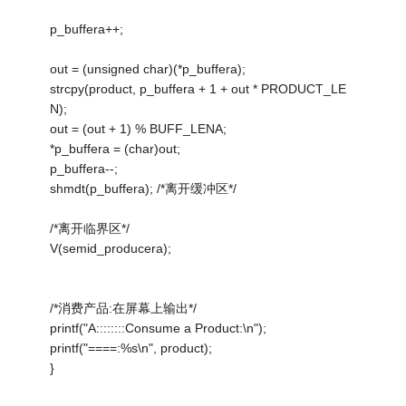
p_buffera++;
out = (unsigned char)(*p_buffera);
strcpy(product, p_buffera + 1 + out * PRODUCT_LE
N);
out = (out + 1) % BUFF_LENA;
*p_buffera = (char)out;
p_buffera--;
shmdt(p_buffera); /*离开缓冲区*/
/*离开临界区*/
V(semid_producera);
/*消费产品:在屏幕上输出*/
printf("A::::::::Consume a Product:\n");
printf("====:%s\n", product);
}