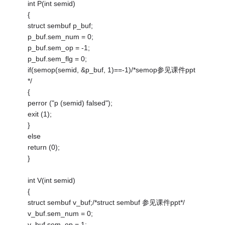
int P(int semid)
{
struct sembuf p_buf;
p_buf.sem_num = 0;
p_buf.sem_op = -1;
p_buf.sem_flg = 0;
if(semop(semid, &p_buf, 1)==-1)/*semop参见课件ppt
*/
{
perror ("p (semid) falsed");
exit (1);
}
else
return (0);
}
int V(int semid)
{
struct sembuf v_buf;/*struct sembuf 参见课件ppt*/
v_buf.sem_num = 0;
v_buf.sem_op = 1;