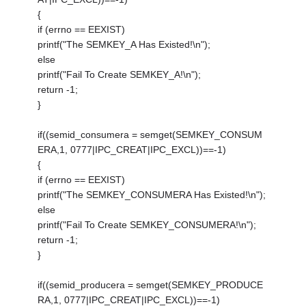
{
if (errno == EEXIST)
printf("The SEMKEY_A Has Existed!\n");
else
printf("Fail To Create SEMKEY_A!\n");
return -1;
}
if((semid_consumera = semget(SEMKEY_CONSUM
ERA,1, 0777|IPC_CREAT|IPC_EXCL))==-1)
{
if (errno == EEXIST)
printf("The SEMKEY_CONSUMERA Has Existed!\n");
else
printf("Fail To Create SEMKEY_CONSUMERA!\n");
return -1;
}
if((semid_producera = semget(SEMKEY_PRODUCE
RA,1, 0777|IPC_CREAT|IPC_EXCL))==-1)