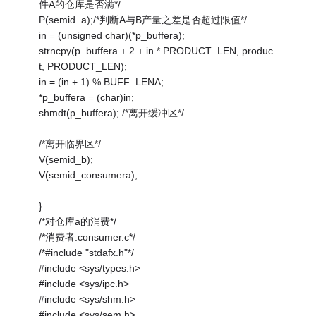
件A的仓库是否满*/
P(semid_a);/*判断A与B产量之差是否超过限值*/
in = (unsigned char)(*p_buffera);
strncpy(p_buffera + 2 + in * PRODUCT_LEN, produc
t, PRODUCT_LEN);
in = (in + 1) % BUFF_LENA;
*p_buffera = (char)in;
shmdt(p_buffera); /*离开缓冲区*/
/*离开临界区*/
V(semid_b);
V(semid_consumera);
}
/*对仓库a的消费*/
/*消费者:consumer.c*/
/*#include "stdafx.h"*/
#include <sys/types.h>
#include <sys/ipc.h>
#include <sys/shm.h>
#include <sys/sem.h>