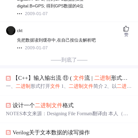
digital.B=GPS; 得到GPS数据的4位
2009-01-07
ckt
赞
先把数据读到缓存中,在自己按位去解析吧
2009-01-07
——到底了——
【C++】输入输出流 ⑪ (
文件
流 |
二进制
形式打开
一、
二进制
形式打开
文件
1、
二进制
文件
简介 2、以
二进制
形式打开
文件
参数 二、
二进制
文件
读取
1、
二进制
文件
读
取
- read() 函数 2、获取实际
读取
的字节数 - gcount() 函数
设计一个
二进制
文件
格式
3、代码示例 -
文件
读取
三、
二进制
文件
写出 1、
二进制
文
件
写出 - write() 函数 2、验证输出是否出错 - fail() 函数 3、
NOTES本文来源：Designing File Formats翻译由 本人（赤
代码示例 -
二进制
文件
写入
石俊哉） 整理，若您是原作者并认为此文涉及版权侵犯，
我会配合删除。 身份识别字符 头部验证码 版本信息
数据
Verilog关于文本数据的读写操作
位
移 其他字段 其它考虑 结构输出 低字节序和高字节序
文