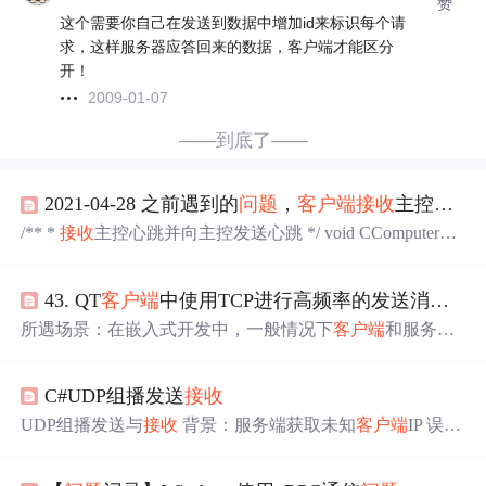
赞
这个需要你自己在发送到数据中增加id来标识每个请
求，这样服务器应答回来的数据，客户端才能区分
开！
2009-01-07
——到底了——
2021-04-28 之前遇到的
问题
，
客户端
接收
主控广播
/** *
接收
主控心跳并向主控发送心跳 */ void CComputerCli
ent::RecvMainHeartBagAndSendHeartBag(){ SOCKET bcSoc
ket = m_BcNetworking.GetSocket(); SOCKET heartSocket = m
43. QT
客户端
中使用TCP进行高频率的发送消息导致服务端
_HeartBagNetworking.GetSocket(); fd_set fdSocket; FD_ZER
O(&fdSocket); FD_SET(bcSocket, &fdS
所遇场景：在嵌入式开发中，一般情况下
客户端
和服务端
均在一个工控机系统内，此时两者的通信实现如果采用TC
P的方式，通信频率的高低对于
信息
的
接收
影响不是很大，
C#UDP组播发送
接收
在QT中开发的
客户端
使用TCP发送的指令，在服务端能够
完整的
接收
。**第三步：**将指令集进行分割，并取出第
UDP组播发送与
接收
背景：服务端获取未知
客户端
IP 误
一条指令(不出意外，如果上一个指令集的最后一条指令是
区： 服务端往组播地址发送消息，然后以
接收
组播的方式
不完整的，那么这一次的指令集的第一条指令也是不完整
接收
组播成员的回复无法接到。通过Wireshark抓包可以抓