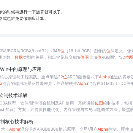
示的时候再进行一下运算就可以了。
格式也难免要做响应计算。
BA/BGRA/RGBX/float32）和48
位
（16-bit RGB）图像的
位
深定义、像
通道数、
数据
类型的关系，指出常见歧义如'8
位
图
'非'8
位
RGB图'、'32
位
析必须综合
位
深、通道数与
数据
类型判断。
Win中的原理与应用
核心原理与工程实践。重点阐述32
位
ARGB颜色格式下
Alpha
通道的表示
ha
混合的适用场景及性能差异，并详解硬件
Alpha
混合在STM32 LTDC等
）、绘制函数（GUI_DrawBitmap/Ex/Streamed）的使用边界，以及STM
绘制技术详解
GBA模型、软件/硬件混合机制及API使用；系统讲解
位
图
绘制技术，包括
Flash加载）方案；并提供性能优化、内存管理与常见问题调试方法，聚焦
绘制核心技术解析
技术：
Alpha
混合涵盖ARGB8888格式原理、全局/用户
Alpha
控制、硬件