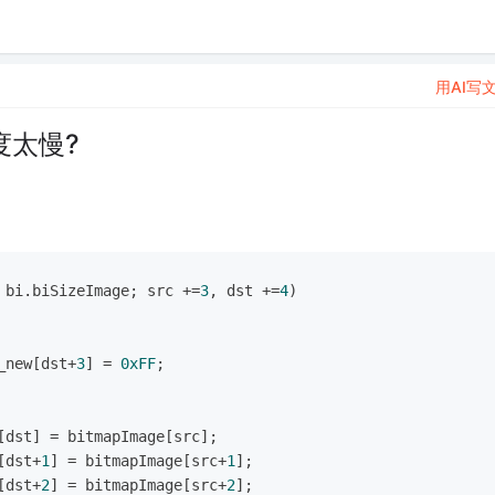
用AI写
度太慢?
 bi.biSizeImage; src +=
3
, dst +=
4
)
i_new[dst+
3
] = 
0xFF
;
w[dst] = bitmapImage[src];
[dst+
1
] = bitmapImage[src+
1
];
[dst+
2
] = bitmapImage[src+
2
];