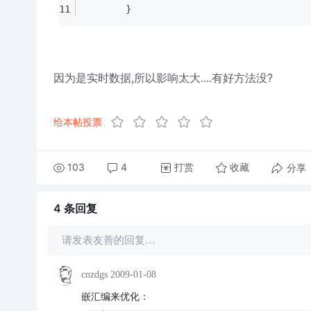
		}
因为是实时数据,所以影响太大....有好方法没?
给本帖投票
103
4
打赏
分享
收藏
4 条
回复
请发表友善的回复…
cnzdgs
2009-01-08
嵌汇编来优化：