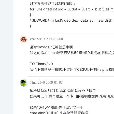
以下方法可能可以稍有加快：
for (unsigned int src = 0, dst = 0; src < bi.biSizeI
{
*((DWORD*)m_ListVideo[dex].data_avi_new[dst])
}
zzz822163
2009-01-08
谢谢cnzdgs ,汇编就是牛啊
我之前添加alpha导致FPS从50降到10,用你的代码之
TO Tinary3v0
我也不想拘泥于形式,不过用了CEGUI,不使用alpha
Tinary3v0
2009-01-07
这样移动添加 移动添加 恐怕是没办法快了
如果可以 干脆再建立一个专门的透明度文件 来标明
如果10*10的图像 你可以定义一个
char alph[10][10];来存储透明度数据