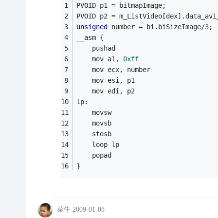
PVOID p1 = bitmapImage;
PVOID p2 = m_ListVideo[dex].data_avi
unsigned
 number = bi.biSizeImage/
3
;
__asm {
	pushad
	mov al, 
0xff
	mov ecx, number
	mov esi, p1
	mov edi, p2
lp:
	movsw
	movsb
	stosb
	loop lp
	popad
}
菜牛
2009-01-08