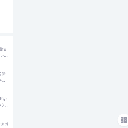
素结
图
'未
逻辑
平台
32上
基础
嵌入
加速适