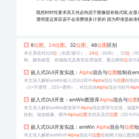
既然时时性要求高又何必拘泥于图像固有格式呢,在显
透明度运算应该不会浪费很多计算的 因为即便是标准
8
位
图
、
24
位
图
、32
位
图
、48
位
图
区别
本文系统对比8
位
（灰度/索引）、
24
位
（RGB）、32
位
（RG
构、颜色精度、存储格式及典型应用场景。重点阐明
位
深与
必含
Alpha
、'48
位
图
'实为16
位
每通道RGB，并强调图像分
嵌入式GUI开发实战：
Alpha
混合与
位
图
绘制在em
本文深入解析emWin嵌入式GUI库中
Alpha
混合与
位
图
绘制的
（0=不透明，255=透明），对比自动
Alpha
混合与软件
Alp
的适配要点。同时系统梳理
位
图
格式选型（A565/565/RLE
嵌入式GUI开发：emWin图形库
Alpha
混合与
位
图
多图资源管理、流式加载、存储设备缓存等优化策略。
本文深入解析emWin图形库中
Alpha
混合原理与实现，涵盖R
绘制、缩放镜像、硬件
Alpha
位
图
支持及流式
位
图
（SD卡/
式GUI开发中的图形渲染核心能力。
嵌入式GUI开发实战：emWin
Alpha
混合与
位
图
本文深入解析emWin中
Alpha
混合与
位
图
绘制两大核心图形