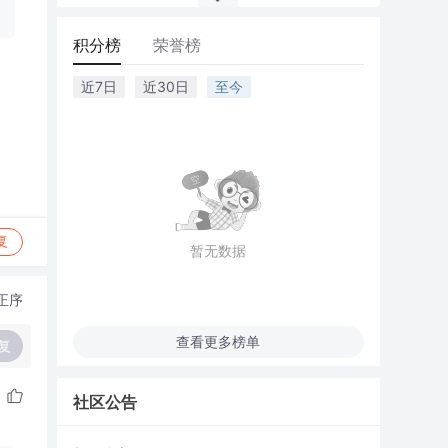
积分榜
荣誉榜
近7日
近30日
至今
复
暂无数据
正序
查看更多榜单
复
社区公告