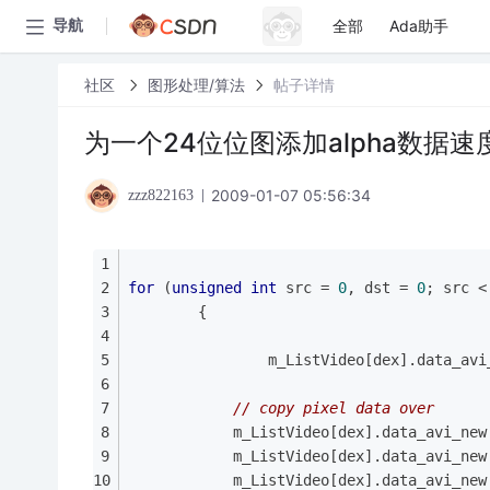
全部
Ada助手
导航
社区
图形处理/算法
帖子详情
为一个24位位图添加alpha数据速
2009-01-07 05:56:34
zzz822163
for
 (
unsigned
int
 src = 
0
, dst = 
0
; src <
		{
				m_ListVideo[dex].data_av
// copy pixel data over
			m_ListVideo[dex].data_avi_ne
			m_ListVideo[dex].data_avi_new
			m_ListVideo[dex].data_avi_new