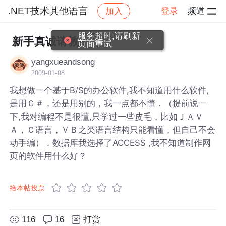
.NET技术其他语言
登录
频道
加入
帖子详情
社区
.NET技术其他语言
服务超时,请刷新
新手真诚请教!!
页面重试
yangxueandsong
2009-01-08
我想做一个基于B/S的办公软件,我不知道用什么软件,
是用Ｃ＃，还是用别的，我一点都不懂．（提前说一
下,我对编程不是很懂,只学过一些皮毛，比如ＪＡＶ
Ａ，Ｃ语言，ＶＢ之类语言结构只能看懂，但自己不会
动手编）．数据库我选择了ACCESS ,我不知道制作网
页的软件用什么好？
给本帖投票
116
16
打赏