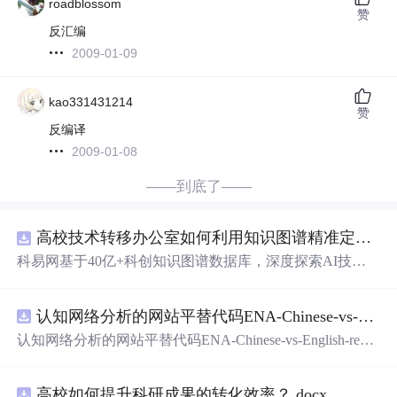
roadblossom
赞
反汇编
2009-01-09
kao331431214
赞
反编译
2009-01-08
——到底了——
高校技术转移办公室如何利用知识图谱精准定位产业需求与技术适配点？.docx
科易网基于40亿+科创知识图谱数据库，深度探索AI技术
在技术转移、成果转化、技术经纪、知识产权、产业创
新、科技招商等垂直领域的多样化应用场景，研究科技创
认知网络分析的网站平替代码ENA-Chinese-vs-English-reproducible.zip
新领域的AI+数智化解决方案，推动科技创新与产业创新
智能化发展。
认知网络分析的网站平替代码ENA-Chinese-vs-English-repro
ducible.zip
高校如何提升科研成果的转化效率？.docx