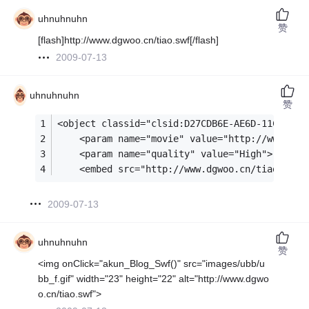
uhnuhnuhn
赞
[flash]http://www.dgwoo.cn/tiao.swf[/flash]
2009-07-13
uhnuhnuhn
赞
<object classid="clsid:D27CDB6E-AE6D-11CF-96B
	<param name="movie" value="http://www.dgw
	<param name="quality" value="High">
	<embed src="http://www.dgwoo.cn/tiao.swf
2009-07-13
uhnuhnuhn
赞
<img onClick="akun_Blog_Swf()" src="images/ubb/u
bb_f.gif" width="23" height="22" alt="http://www.dgwo
o.cn/tiao.swf">