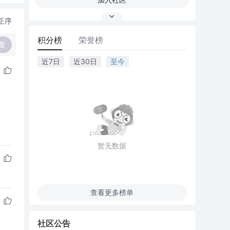
正序
积分榜
荣誉榜
复
近7日
近30日
至今
暂无数据
查看更多榜单
社区公告