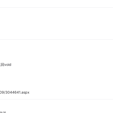
回void
0/09/3044641.aspx