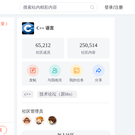
登录/注册
文章
C++ 语言
65,212
250,514
社区成员
社区内容
发帖
与我相关
我的任务
分享
c++
技术论坛（原bbs）
社区管理员
复
加入社区