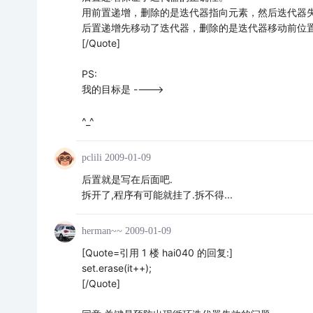
用前置递增，删除的是迭代器指向元素，然后迭代器
后置递增先移动了迭代器，删除的是迭代器移动前位
[/Quote]
PS:
我的目标是 ---->
^_^
pclili
2009-01-09
后置就是写在后面吧.
拆开了,程序有可能就挂了.拆不得...
herman~~
2009-01-09
[Quote=引用 1 楼 hai040 的回复:]
set.erase(it++);
[/Quote]