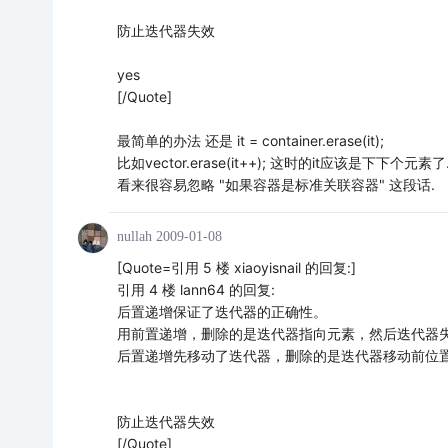
防止迭代器失效
yes
[/Quote]
最简单的办法 还是 it = container.erase(it);
比如vector.erase(it++); 这时的it应该是下下个元素了.
看来很容易忽略 "如果容器是标准关联容器" 这段话.
nullah
2009-01-08
[Quote=引用 5 楼 xiaoyisnail 的回复:]
引用 4 楼 lann64 的回复:
后置递增保证了迭代器的正确性。
用前置递增，删除的是迭代器指向元素，然后迭代器
后置递增先移动了迭代器，删除的是迭代器移动前位
防止迭代器失效
[/Quote]