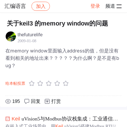
汇编语言
登录
频道
加入
帖子详情
社区
汇编语言
关于keil3 的memory window的问题
thefuturelife
2009-01-08
在memory window里面输入address的值，但是没有
看到相关的地址出来？？？？？为什么啊？是不是有b
ug？
给本帖投票
195
回复
打赏
Keil
uVision5与Modbus协议栈集成：工业通信方案
在嵌入式工业场景中，用
Keil
uVision5搭建Modbus RTU/A