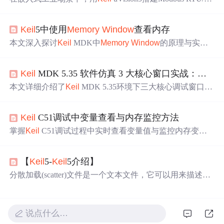
SCII主从设备通信成为主流选择。通过移植轻量级Modbus
协议栈（如FreeMODBUS），配合uVision5的调试与仿真
Keil
5中使用
Memory
Window
查看内存
能力，可快速验证串口通信时序、寄存器读写及异常响应
逻辑，显著提升开发效率与可靠性。
本文深入探讨
Keil
MDK中
Memory
Window
的原理与实战
应用，涵盖内存布局、寄存器监控、栈溢出检测、DMA调
试等关键技术，帮助开发者通过内存视角定位嵌入式系统
Keil
MDK 5.35 软件仿真 3 大核心窗口实战：Watch、
中的复杂
问题
，提升调试效率与系统理解能力。
本文详细介绍了
Keil
MDK 5.35环境下三大核心调试窗口
（Watch、
Memory
、Logic Analyzer）的协同调试方法。通
过GPIO控制与DMA传输两个典型场景，演示如何构建三
Keil
C51调试中变量查看与内存监控方法
维立体的调试视角，帮助开发者高效查看变量实时值，优
化嵌入式开发调试流程。
掌握
Keil
C51调试过程中实时查看变量值与监控内存变化
的方法，提升单片机程序排错效率。结合
keil
c51的调试工
具，灵活运用观察窗口与内存视图，精准定位运行异常。
【
Keil
5-
Keil
5介绍】
分散加载(scatter)文件是一个文本文件，它可以用来描述连
接器生成映像文件时需要的信息。通过编写一个分散加载
文件来指定ARM连接器在生成映像文件时如何分配Code、
RO-Data、RW-Data、ZI-Data等数据的存放地址。如果不用
说点什么…
分散加载文件指定，那么ARM连接器会按照默认的方式来