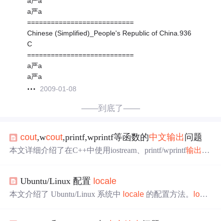
a严a
a严a
===========================
Chinese (Simplified)_People's Republic of China.936
C
===========================
a严a
a严a
2009-01-08
——到底了——
cout
,w
cout
,printf,wprintf等函数的
中文
输出
问题
本文详细介绍了在C++中使用iostream、printf/wprintf
输出
中
文
时遇到的问题及相应的解决方法，包括
设置
locale
以适
配不同
输出
场景。
Ubuntu/Linux 配置
locale
本文介绍了 Ubuntu/Linux 系统中
locale
的配置方法。
local
e
定义了系统本地化
设置
，对软件信息显示很重要。文中
阐述了
locale
规则、查看当前
设置
和可用
locale
的方法，