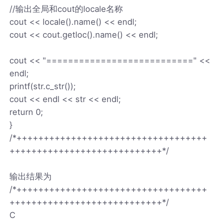
//输出全局和cout的locale名称
cout << locale().name() << endl;
cout << cout.getloc().name() << endl;
cout << "===========================" <<
endl;
printf(str.c_str());
cout << endl << str << endl;
return 0;
}
/*+++++++++++++++++++++++++++++++++++
++++++++++++++++++++++++++++*/
输出结果为
/*+++++++++++++++++++++++++++++++++++
++++++++++++++++++++++++++++*/
C