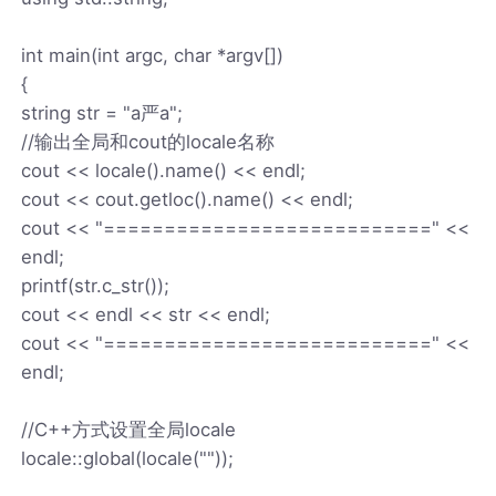
int main(int argc, char *argv[])
{
string str = "a严a";
//输出全局和cout的locale名称
cout << locale().name() << endl;
cout << cout.getloc().name() << endl;
cout << "===========================" <<
endl;
printf(str.c_str());
cout << endl << str << endl;
cout << "===========================" <<
endl;
//C++方式设置全局locale
locale::global(locale(""));