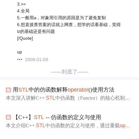
3.>=
4.全局
5.一般用a，对象用引用的原因是为了避免复制
6.想直接查答案的话就上网查，想学的话看基础，觉得
lz的基础还是有问题
[/Quote]
up
2009-01-09
——到底了——
用
STL
中的仿函数解释
operator
()使用方法
本文深入讲解C++
STL
中仿函数（Functor）的核心机制，
重点解析
operator
()重载的原理及其在
STL
算法中的应用。
涵盖仿函数作为排序等算法
参数
的用法、标准仿函数（如
g
【C++】
STL
-- 仿函数的定义与使用
reater
/less）、函数适配器（not1/not2、bind1st/bind2nd）、
ptr_fun对函数指针的封装，以及成员函数转仿函数的复杂
本文介绍C++
STL
中仿函数的定义与使用，通过重载
opera
情形。强调仿函数在实现可组合、可配接泛型编程中的关
tor
()实现类似函数的功能，并结合
greater
和less等标准仿函
键作用。
数说明其在sort算法中的应用，突出其对普通函数的优化及