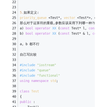
5.
如果定义:
priority_queue
 <Test*, 
vector
 <Test*>, greate
那么对于运算符的重载,参数应该采用下列哪一种?或者是其
a) 
bool
operator
XX
(
const
 Test* l, 
const
 Tes
b) 
bool
operator
XX
(
const
 Test* & l, 
const
 T
a, b 都不行
自己写比较
#
include
"iostream"
#
include
"queue"
#
include
"functional"
using
namespace
std
;
class
Test
{
public
 :