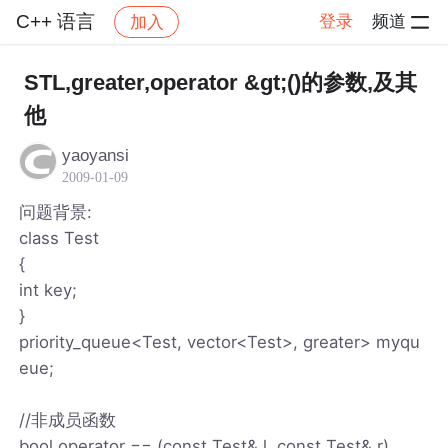
C++ 语言
登录
频道
加入
帖子详情
社区
C++ 语言
STL,greater,operator &gt;()的参数,及其
他
yaoyansi
2009-01-09
问题背景:
class Test
{
int key;
}
priority_queue<Test, vector<Test>, greater> myqu
eue;
//非成员函数
bool operator == (const Test& l, const Test& r)