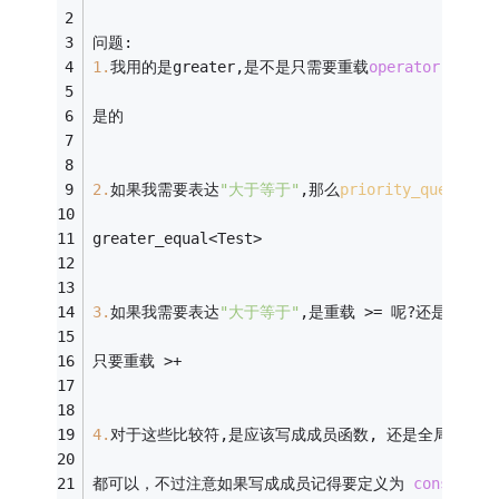
问题:
1.
我用的是greater,是不是只需要重载
operator
 >  ?
是的
2.
如果我需要表达
"大于等于"
,那么
priority_queue
 <T
greater_equal<Test>
3.
如果我需要表达
"大于等于"
,是重载 >= 呢?还是同时重
只要重载 >+
4.
对于这些比较符,是应该写成成员函数, 还是全局函数?
都可以，不过注意如果写成成员记得要定义为 
const
 函数