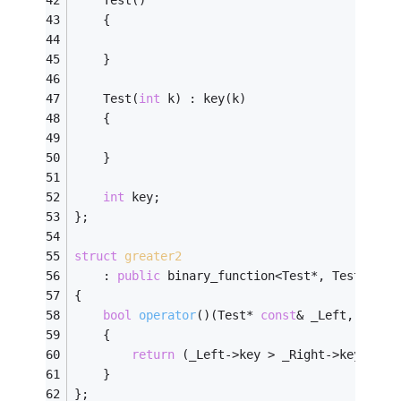
    Test()
    {
    }
    Test(
int
 k) : key(k)
    {
    }
int
 key;
};
struct
greater2
    : 
public
 binary_function<Test*, Test*, 
bo
{	
bool
operator
()
(Test* 
const
& _Left, 
const
    {	
return
 (_Left->key > _Right->key);
    }
};