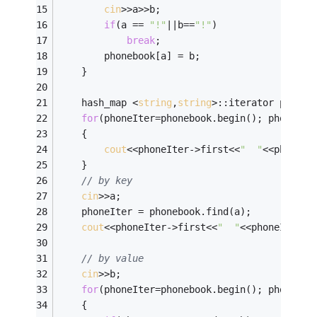
cin
>>a>>b;
if
(a == 
"!"
||b==
"!"
)
break
;
        phonebook[a] = b;
    }
    hash_map <
string
,
string
>::iterator phoneI
for
(phoneIter=phonebook.begin(); phoneIte
    {
cout
<<phoneIter->first<<
"  "
<<phoneIt
    }
// by key
cin
>>a;
    phoneIter = phonebook.find(a);
cout
<<phoneIter->first<<
"  "
<<phoneIter->
// by value
cin
>>b;
for
(phoneIter=phonebook.begin(); phoneIte
    {