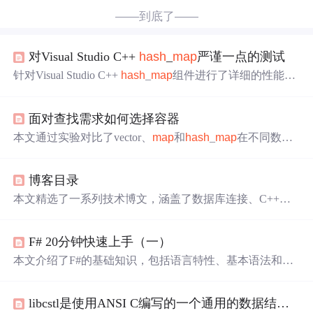
——到底了——
对Visual Studio C++
hash
_
map
严谨一点的测试
针对Visual Studio C++
hash
_
map
组件进行了详细的性能测
试，对比了不同配置下的表现，并探讨了STLPort库的优
势。
面对查找需求如何选择容器
本文通过实验对比了vector、
map
和
hash
_
map
在不同数据
规模下的查询性能，揭示了在数据量较少时使用vector，数
据量较多时优先选用
hash
_
map
的规律。
博客目录
本文精选了一系列技术博文，涵盖了数据库连接、C++库
使用、Windows Mobile开发、字符串处理、
VS
2008
部署等
多个主题，为程序员提供了丰富的参考资料。
F# 20分钟快速上手（一）
本文介绍了F#的基础知识，包括语言特性、基本语法和交
互式开发环境FSI的使用。通过一个简单的示例程序，展示
了F#在函数式编程方面的优势。
libcstl是使用ANSI C编写的一个通用的数据结构和常用的算法库，它模仿SGI STL的接口和实现。