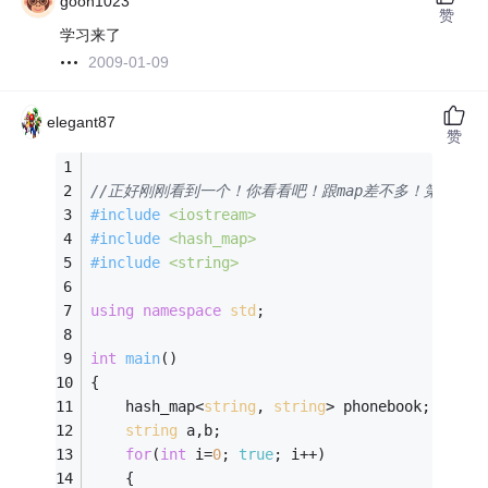
goon1023
赞
学习来了
2009-01-09
elegant87
赞
//正好刚刚看到一个！你看看吧！跟map差不多！第一个是ke
#
include
<iostream>
#
include
<hash_map>
#
include
<string>
using
namespace
std
;
int
main
()
{
    hash_map<
string
, 
string
> phonebook;
string
 a,b;
for
(
int
 i=
0
; 
true
; i++)
    {