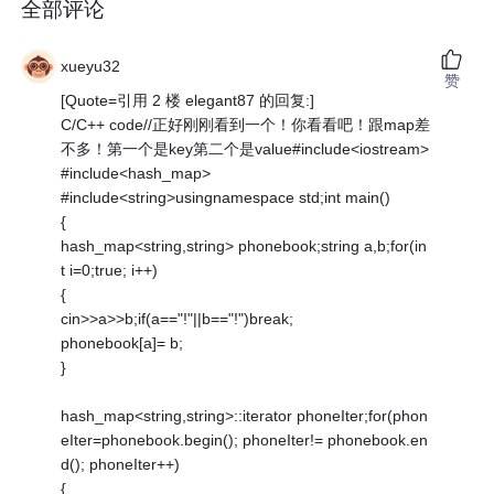
全部评论
xueyu32
赞
[Quote=引用 2 楼 elegant87 的回复:]
C/C++ code//正好刚刚看到一个！你看看吧！跟map差
不多！第一个是key第二个是value#include<iostream>
#include<hash_map>
#include<string>usingnamespace std;int main()
{
hash_map<string,string> phonebook;string a,b;for(in
t i=0;true; i++)
{
cin>>a>>b;if(a=="!"||b=="!")break;
phonebook[a]= b;
}
hash_map<string,string>::iterator phoneIter;for(phon
eIter=phonebook.begin(); phoneIter!= phonebook.en
d(); phoneIter++)
{