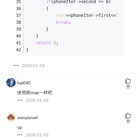
if
(phoneIter->second == b)
        {
cout
<<phoneIter->first<<
"  "
<<pho
break
;
        }
    }
return
0
;
}
2009-01-09
hai040
赞
使用跟map一样吧
2009-01-09
xiaoyisnail
赞
up
2009-01-09