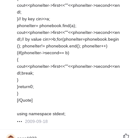
cout<<phoneIter->first<<""<<phoneIter->second<<en
dl;
}// by key cin>>a;
phoneIter= phonebook.find(a);
cout<<phoneIter->first<<""<<phoneIter->second<<en
dl;// by value cin>>b;for(phoneIter=phonebook.begin
(); phoneIter!= phonebook.end(); phoneIter++)
{if(phoneIter->second== b)
{
cout<<phoneIter->first<<""<<phoneIter->second<<en
dl;break;
}
}return0;
}
[/Quote]
using namespace stdext;
2009-09-18