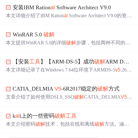
安装IBM Ration
al
Software Architect V9.0
本文详细介绍了IBM Ration
al
Software Architect V9.0的资源
查找、安装流程及
破解
方法。首先从官网下载V9.7试用
版，因缺乏
破解
文件而转至V9.0。通过CSDN和51CTO获
WinRAR 5.0
破解
取安装包和
破解
资料，完成V9.0的安装，并提供了解压和
运行的具体步骤。最后，分享了
破解
文件的使用，确保各
本文提供WinRAR 5.0的详细
破解
步骤，包括两种不同的
破
模块无限制使用。
解
方法，并介绍了RAR5.0的新功能及改进，如新的压缩格
式、基于Reed-Solomon的恢复记录等。
【安装
工具
】【ARM-DS-5】成功
破解
ARM DS-5
v
本文详细记录了在Windows 7 64位环境下ARMDS-5
v5
.26.0
的安装与
破解
过程，包括设置系统环境变量、安装MinGW
及配置相关路径等步骤，并解决了无法找到stdio.h文件的
CATIA_DELMIA
V5
-6R2017稳定的
破解
方式
问题。
文章介绍了如何使用DSLS_SSQ
破解
CATIA_DELMIA
V5
-6
R2017，当出现许可管理
工具
连接失败时，可以尝试用
V5
-
6R2019的
破解
文件替换，卸载旧的许可管理
工具
，以简化
k
al
i上的一些密码
破解
工具
问题解决过程。提供了相关安装包和
破解
文件的链接。
本文介绍密码
破解
技术，包括在线和离线
破解
方法。涵盖
工具
如K
al
i Linux的字典、crunch、John
th
e Ripper等，以及
如何使用这些
工具
生成和
破解
密码。