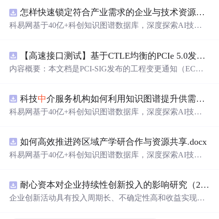
怎样快速锁定符合产业需求的企业与技术资源？.docx
科易网基于40亿+科创知识图谱数据库，深度探索AI技术
在技术转移、成果转化、技术经纪、知识产权、产业创
新、科技招商等垂直领域的多样化应用场景，研究科技创
【高速接口测试】基于CTLE均衡的PCIe 5.0发射机抖动测量方法：32 GT/s速率下精确评估硅基抖动分量的技术方案
新领域的AI+数智化解决方案，推动科技创新与产业创新
智能化发展。
内容概要：本文档是PCI-SIG发布的工程变更通知（EC
N），针对PCI Express 5.0规范
中
32.0 GT/s速率下的发送端
（Tx）抖动测量方法进行了更新。新方法采用“抖动测量模
科技
中
介服务机构如何利用知识图谱提升供需匹配精准度？.docx
式”替代原有的S参数去嵌入法，通过在被测通道应用基于
CTLE的均衡来减少因信道损耗导致的信号退化，从而更准
科易网基于40亿+科创知识图谱数据库，深度探索AI技术
确地评估由芯片内部随机和确定性源产生的抖动。该方法
在技术转移、成果转化、技术经纪、知识产权、产业创
利用测试通道
中
的时钟模式和其他通道的合规模式，避免
新、科技招商等垂直领域的多样化应用场景，研究科技创
了传统去嵌入过程
中
高频噪声放大带来的测量不准确性。
如何高效推进跨区域产学研合作与资源共享.docx
新领域的AI+数智化解决方案，推动科技创新与产业创新
对于2.5至16.0 GT/s速率，原有测量方法保持不变。; 适合
智能化发展。
科易网基于40亿+科创知识图谱数据库，深度探索AI技术
人群：从事高速接口设计、验证或测试的工程师，尤其是
在技术转移、成果转化、技术经纪、知识产权、产业创
涉及PC
新、科技招商等垂直领域的多样化应用场景，研究科技创
耐心资本对企业持续性创新投入的影响研究（2010-2024年）
新领域的AI+数智化解决方案，推动科技创新与产业创新
智能化发展。
企业创新活动具有投入周期长、不确定性高和收益实现滞
后等特征，持续稳定的资源支持是保障企业长期创新的重
要基础。耐心资本作为一种强调长期价值创造、具备较高