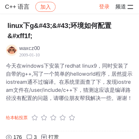
C++ 语言
登录
频道
加入
帖子详情
社区
C++ 语言
linux下g&#43;&#43;环境如何配置
&#xff1f;
waxcz00
2009-01-10
今天在windows下安装了redhat linux9，同时安装了
自带的g++,写了一个简单的helloworld程序，居然提示
iostream通不过编译。在系统里面查了下，发现iostre
am文件在/user/include/c++下，猜测这应该是编译路
径没有配置的问题，请哪位朋友帮我解决一些。谢谢！
给本帖投票
176
3
打赏