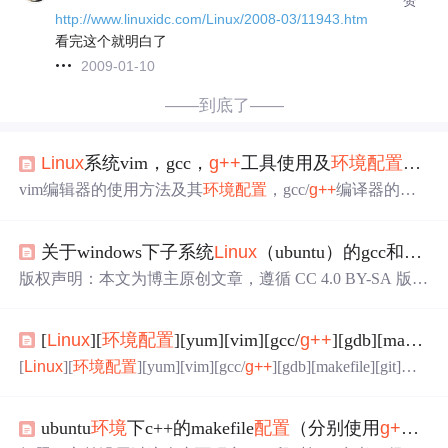
http://www.linuxidc.com/Linux/2008-03/11943.htm
看完这个就明白了
2009-01-10
——到底了——
Linux
系统vim，gcc，
g++
工具使用及
环境
配置
，动
vim编辑器的使用方法及其
环境
配置
，gcc/
g++
编译器的使
用，程序的执行过程，动静态库的概念及静态库的安装方
法。
关于windows下子系统
Linux
（ubuntu）的gcc和
g++
版权声明：本文为博主原创文章，遵循 CC 4.0 BY-SA 版权
协议，转载请附上原文出处链接和本声明。 本文链接：htt
ps://mp.csdn.net/mdeditor/102627901 关于windows下子系统
Li
[
Linux
][
环境
配置
][yum][vim][gcc/
g++
][gdb][makefile][git]详细讲解
nux
（ubuntu）的gcc和
g++
的
环境
配置
* 最近被这个
Linux
搞得很烦，所以想写一下我过程中所遇到的问题和我的解
[
Linux
][
环境
配置
][yum][vim][gcc/
g++
][gdb][makefile][git]详
决方法。 1.首先在电脑开始的部分找到Microsof...
细讲解
ubuntu
环境
下c++的makefile
配置
（分别使用
g++
编译