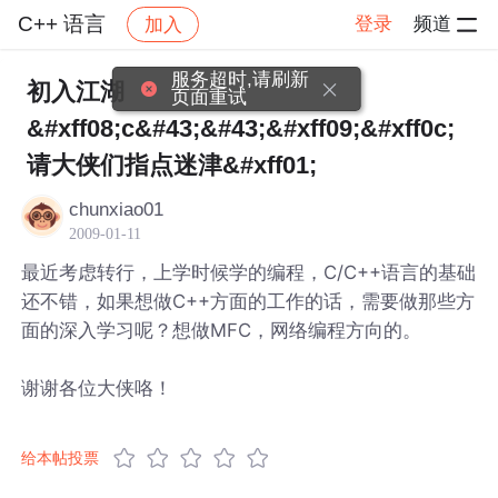
C++ 语言
登录
频道
加入
帖子详情
社区
C++ 语言
服务超时,请刷新
初入江湖
页面重试
&#xff08;c&#43;&#43;&#xff09;&#xff0c;
请大侠们指点迷津&#xff01;
chunxiao01
2009-01-11
最近考虑转行，上学时候学的编程，C/C++语言的基础
还不错，如果想做C++方面的工作的话，需要做那些方
面的深入学习呢？想做MFC，网络编程方向的。
谢谢各位大侠咯！
给本帖投票