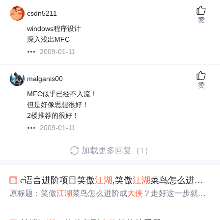
csdn5211
赞
windows程序设计
深入浅出MFC
2009-01-11
malganis00
赞
MFC似乎已经不入流！
但是好像思想很好！
2楼推荐的很好！
2009-01-11
加载更多回复（1）
c语言进阶项目笑傲
江湖
,笑傲
江湖
菜鸟怎么进阶成
原标题：笑傲
江湖
菜鸟怎么进阶成
大侠
？走好这一步就够
了从今天上午十点左右开始，村长身边的小伙伴就开始陷
入了一种“癫狂”的状态，不好好工作对着手机时而嘿嘿傻