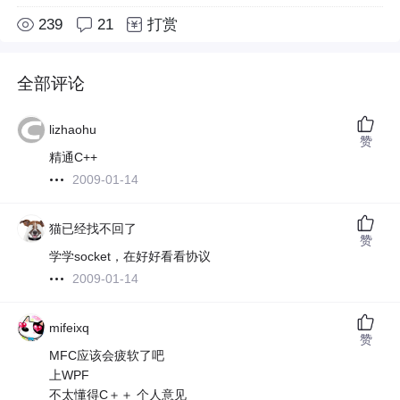
239
21
打赏
全部评论
lizhaohu
赞
精通C++
2009-01-14
猫已经找不回了
赞
学学socket，在好好看看协议
2009-01-14
mifeixq
赞
MFC应该会疲软了吧
上WPF
不太懂得C＋＋ 个人意见