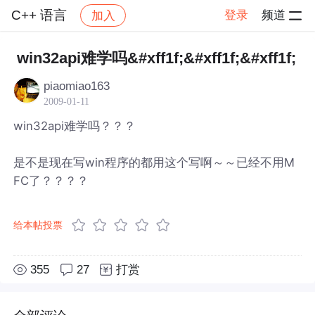
C++ 语言
登录
频道
加入
帖子详情
社区
C++ 语言
win32api难学吗&#xff1f;&#xff1f;&#xff1f;
piaomiao163
2009-01-11
win32api难学吗？？？
是不是现在写win程序的都用这个写啊～～已经不用M
FC了？？？？
给本帖投票
355
27
打赏