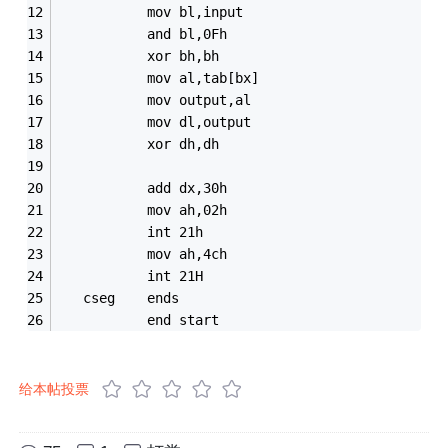
           mov bl,input
           and bl,0Fh
           xor bh,bh
           mov al,tab[bx]
           mov output,al     
           mov dl,output
           xor dh,dh
           add dx,30h
           mov ah,02h
           int 21h
           mov ah,4ch
           int 21H
   cseg    ends
           end start
给本帖投票