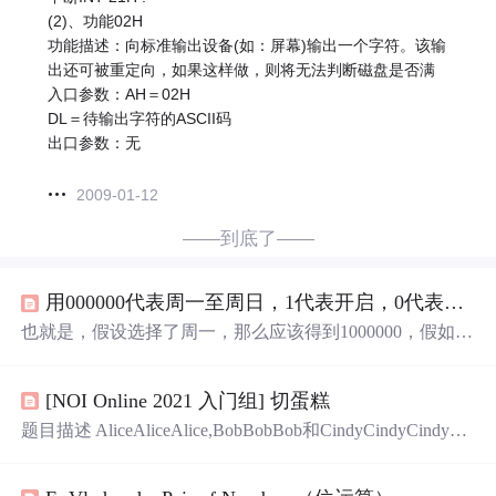
(2)、功能02H
功能描述：向标准输出设备(如：屏幕)输出一个字符。该输
出还可被重定向，如果这样做，则将无法判断磁盘是否满
入口参数：AH＝02H
DL＝待输出字符的ASCII码
出口参数：无
2009-01-12
——到底了——
用000000代表周一至周日，1代表开启，0代表关闭，得到形如000000格式的日期数据
也就是，假设选择了周一，那么应该得到1000000，假如选
择了周二和周五，那么应该得到0100100。
[NOI Online 2021 入门组] 切蛋糕
题目描述 AliceAliceAlice,BobBobBob和CindyCindyCindy三
个好朋友得到了一个圆形蛋糕，他们打算分享这个蛋糕。
三个人的需求量分别为a,b,ca,b,ca,b,c，现在请你帮他们切