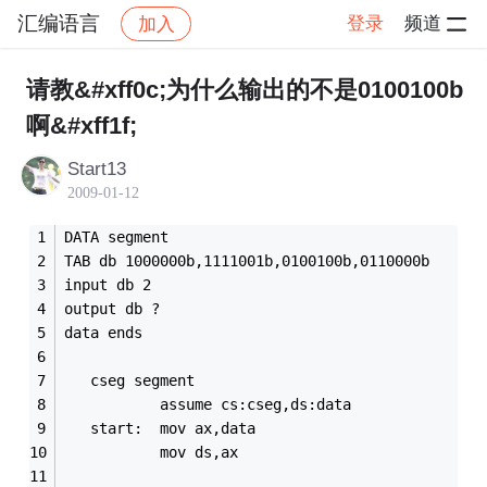
汇编语言
登录
频道
加入
帖子详情
社区
汇编语言
请教&#xff0c;为什么输出的不是0100100b
啊&#xff1f;
Start13
2009-01-12
DATA segment
TAB db 1000000b,1111001b,0100100b,0110000b
input db 2
output db ?
data ends
   cseg segment
           assume cs:cseg,ds:data
   start:  mov ax,data
           mov ds,ax