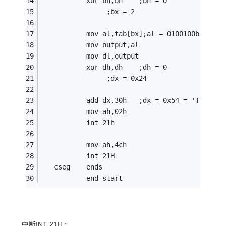
           xor bh,bh	;bh = 0
           		;bx = 2
           mov al,tab[bx];al = 0100100b = 0x2
           mov output,al     
           mov dl,output
           xor dh,dh	;dh = 0
           		;dx = 0x24
           add dx,30h	;dx = 0x54 = 'T'
           mov ah,02h
           int 21h
           mov ah,4ch
           int 21H
   cseg    ends
           end start
中断INT 21H :