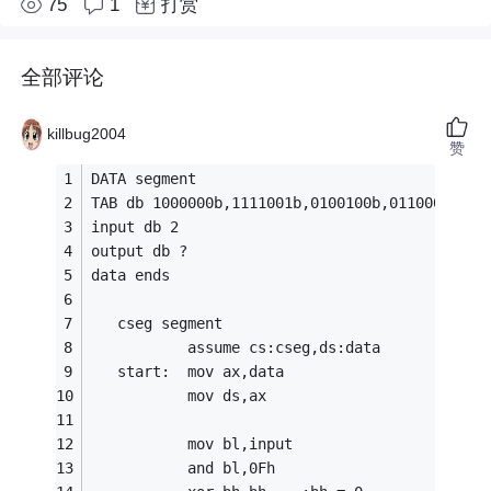
75
1
打赏
全部评论
killbug2004
赞
DATA segment
TAB db 1000000b,1111001b,0100100b,0110000b;ta
input db 2
output db ?
data ends
   cseg segment
           assume cs:cseg,ds:data
   start:  mov ax,data
           mov ds,ax
           mov bl,input
           and bl,0Fh