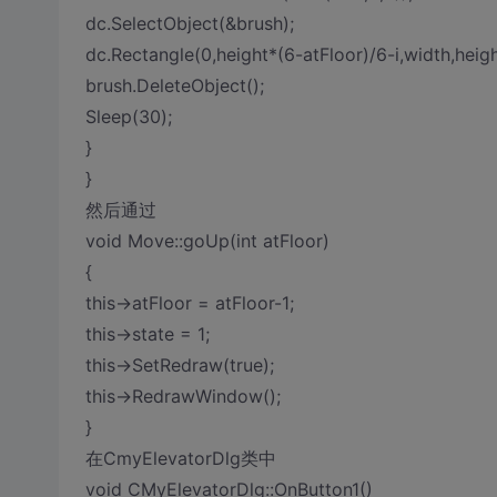
dc.SelectObject(&brush);
dc.Rectangle(0,height*(6-atFloor)/6-i,width,heigh
brush.DeleteObject();
Sleep(30);
}
}
然后通过
void Move::goUp(int atFloor)
{
this->atFloor = atFloor-1;
this->state = 1;
this->SetRedraw(true);
this->RedrawWindow();
}
在CmyElevatorDlg类中
void CMyElevatorDlg::OnButton1()