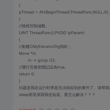
{
pThread = AfxBeginThread(ThreadFunc,NULL,0);
}
//线程控制涵数。
UINT ThreadFunc(LPVOID lpParam)
{
//創建CMyElevatorDlg指針；
Move *m
m -> goUp (2);
//運行完後把標記設為true.
return 0;
}
问题是我在运行时界面无法响应别的事件了。请帮我
sleep那里原因我也知道。要怎么解决？？？