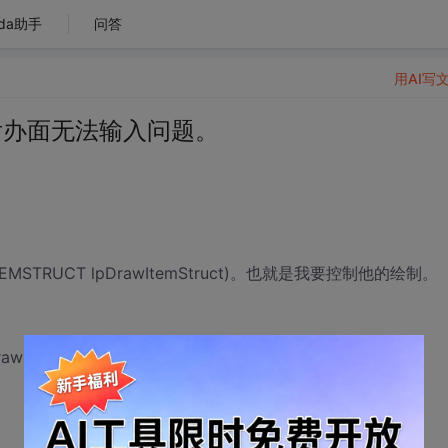
da助手
问答
用AI写
后办面无法输入问题。
EMSTRUCT lpDrawItemStruct)。也就是我要控制他的绘制。
awItemStruct)