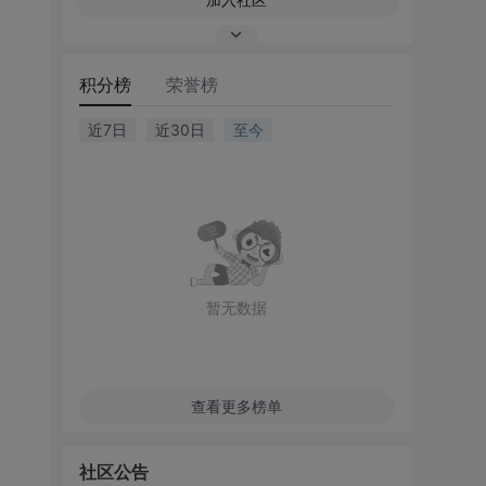
积分榜
荣誉榜
近7日
近30日
至今
暂无数据
查看更多榜单
社区公告