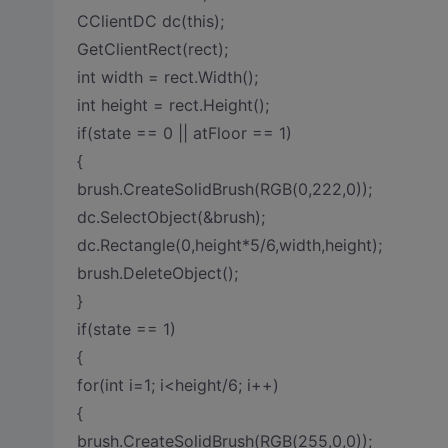
CClientDC dc(this);
GetClientRect(rect);
int width = rect.Width();
int height = rect.Height();
if(state == 0 || atFloor == 1)
{
brush.CreateSolidBrush(RGB(0,222,0));
dc.SelectObject(&brush);
dc.Rectangle(0,height*5/6,width,height);
brush.DeleteObject();
}
if(state == 1)
{
for(int i=1; i<height/6; i++)
{
brush.CreateSolidBrush(RGB(255,0,0));