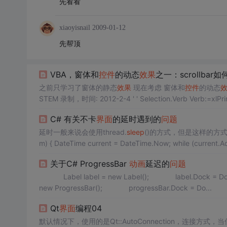
先看看
xiaoyisnail
2009-01-12
先帮顶
VBA，窗体和
控件
的动态
效果
之一：scrollbar
之前只学习了窗体的静态
效果
现在考虑 窗体和
控件
的动态
C# 有关不卡
界面
的延时遇到的
问题
延时一般来说会使用thread.
sleep
()的方式，但是这样的方
关于C# ProgressBar
动画
延迟的
问题
Label label = new Label(); label.Dock = DockStyle.Top; labe
new ProgressBar(); progressBar.Dock = Do...
Qt
界面
编程04
默认情况下，使用的是Qt::AutoConnection，连接方式，当