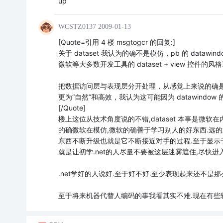
up
WCSTZ0137
2009-01-13
[Quote=引用 4 楼 msgtogcr 的回复:]
关于 dataset 我认为的确不是模仿，pb 的 dat
微软等大多数开发工具的 dataset + view 控
把数据访问层与表现层分开处理，从感觉上来说的确是
更为“自然”和高效，我认为这可能因为 datawindo
[/Quote]
楼上这位从技术角度说的不错,dataset 本事是微软在
的确微软在模仿,微软的确善于学习别人的好东西.远
东西不断升级也就是它不断接近对手的过程.至于显示
就是让初学.net的人尽量不要被这层迷雾遮住,尽快进
.net学好的人说好.至于好不好.至少表现起来还不是那
至于将来机器代替人编码的事我看其实不难.现在有些