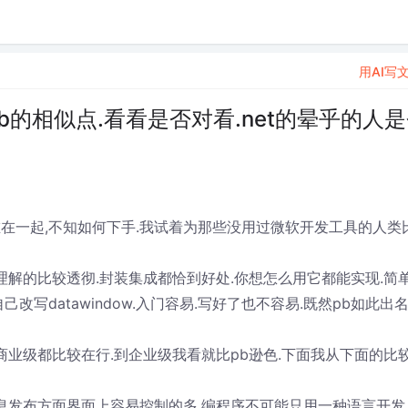
用AI写
和pb的相似点.看看是否对看.net的晕乎的人
西堆在一起,不知如何下手.我试着为那些没用过微软开发工具的人类
理解的比较透彻.封装集成都恰到好处.你想怎么用它都能实现.简
写datawindow.入门容易.写好了也不容易.既然pb如此出名
级,商业级都比较在行.到企业级我看就比pb逊色.下面我从下面的比
站信息发布方面界面上容易控制的多.编程序不可能只用一种语言开发