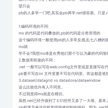
望只会
pb的人多学一门吧.其实会pb再学.net很容易。只是.
1.编码环境的不同:
ms 的代码是代码叠放的.pb的代码是分类管理的
这个编码环境一般使用pb的人非常反感,乱七八糟的摆
ms就
学不会?我想ms准是在秀他们那个引以为豪的代码智能
2.数据库联接的不同：
.net 一般可以写在web.config文件里或是直接写在
pb要不写在ini 文件里要不写在代码里。而这都是
3.dataset/datagrid vs datastore/datawindow
这么比较也许有人不同意。
不过我觉得ms就是在模仿。
虽然.net已经升级到了3.51控件又多了一大堆。基本
pb程序员来说仍然觉得很难控制的很好，因为 .ne