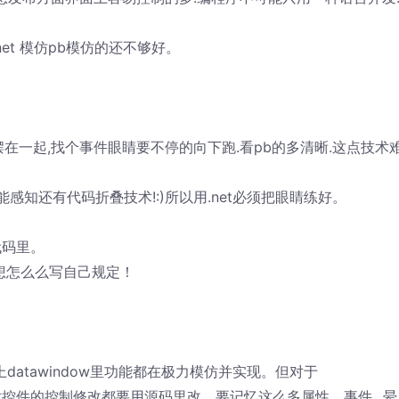
net 模仿pb模仿的还不够好。
在一起,找个事件眼睛要不停的向下跑.看pb的多清晰.这点技术
感知还有代码折叠技术!:)所以用.net必须把眼睛练好。
代码里。
谁想怎么么写自己规定！
上datawindow里功能都在极力模仿并实现。但对于
t对控件的控制修改都要用源码里改。要记忆这么多属性、事件...晕