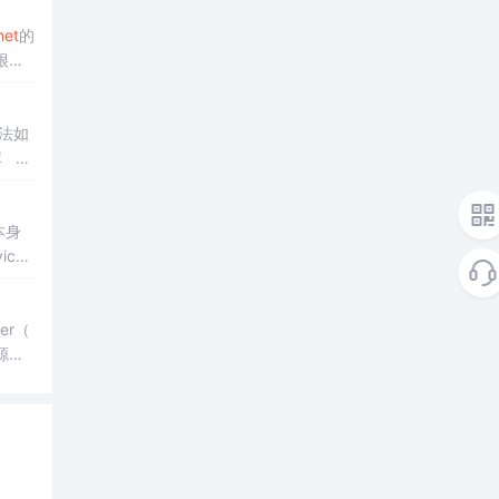
net
的
很多
.
本身
der（
源共