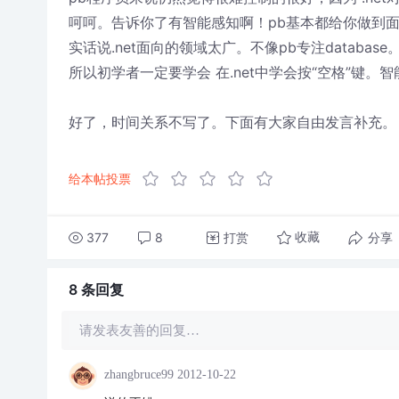
呵呵。告诉你了有智能感知啊！pb基本都给你做到
实话说.net面向的领域太广。不像pb专注databa
所以初学者一定要学会 在.net中学会按“空格”键。
好了，时间关系不写了。下面有大家自由发言补充。
给本帖投票
377
8
打赏
分享
收藏
8 条
回复
请发表友善的回复…
zhangbruce99
2012-10-22