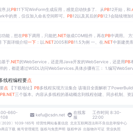
程序,比
PB
11下写WinForm生成应用，感觉启动快多了. 从
PB
12开始，和
.
ework中的类，仅仅加入命名空间即可。
PB
12以及其后的
PB
12.1会陆续增加
.
的功能，想在
PB
下调用，只能把
.NET
做成COM组件，再在
PB
中调用。 方法如
中调用 下面详细介绍
一下
：以
.NET
2005和
PB
11.5为例 一、在
.NET
中新建类库 1
S开发的基于
.NET
的WebService，还是用Java开发的WebService，还是用
PB
是通过WSDL访问WebServices.具体步骤有三： 1.编写WebService
r多线程编程要
点
程要
点
【下载地址】
PB
多线程实现方法集合 该项目全面解析了PowerBuil
PB
.NET
三个版本。内容从多线程的基础概念到线程创建、同步机制、资
400-660-
在线客
工作时间 8:30-
kefu@csdn.net
0108
服
22:00
2020〕1039-165号
经营性网站备案信息
北京互联网违法和不良信息举报中心
me商店下载
账号管理规范
版权与免责声明
版权申诉
出版物许可证
营业执照