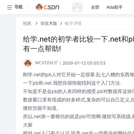
全部
Ada助手
导航
社区
非技术版
帖子详情
给学.net的初学者比较一下.net
有一点帮助!
2009-01-12 05:05:53
WCSTZ0137
刚学.net的pb人对它开始一定很晕.乱七八糟的东
一下pb和.net.我想你很快能找到这个入门方法.
不知是不是会pb的人有同样的感受.pb对数据库这块
数据窗口里有现成的好多样式,复杂的可以自己定义,自己改
微软岂能不知道,
所以.net第一要模仿的就是pb!可惜啊.微软写系统
大家
能对.net入门有个认识.毕竟.net在一些商业的网