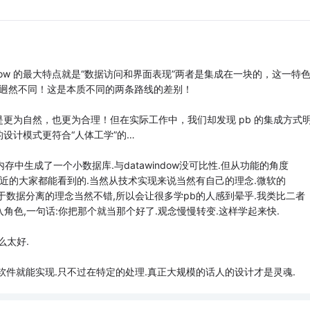
awindow 的最大特点就是“数据访问和界面表现”两者是集成在一块的，这一特
件的风格迥然不同！这是本质不同的两条路线的差别！
更为自然，也更为合理！但在实际工作中，我们却发现 pb 的集成方式
w 的设计模式更符合“人体工学”的…
内存中生成了一个小数据库.与datawindow没可比性.但从功能的角度
的近的大家都能看到的.当然从技术实现来说当然有自己的理念.微软的
于数据分离的理念当然不错,所以会让很多学pb的人感到晕乎.我类比二者
入角色,一句话:你把那个就当那个好了.观念慢慢转变.这样学起来快.
么太好.
软件就能实现.只不过在特定的处理.真正大规模的话人的设计才是灵魂.