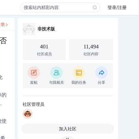
登录/注册
文章
非技术版
是否
401
11,494
社区成员
社区内容
比
发帖
与我相关
我的任务
分享
单的
.
社区管理员
较使
加入社区
.希