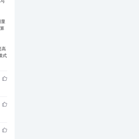
色与
明显
计算
提高
模式