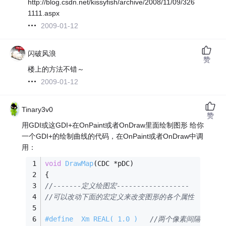
http://blog.csdn.net/kissyfish/archive/2008/11/09/326
1111.aspx
2009-01-12
闪破风浪
赞
楼上的方法不错～
2009-01-12
Tinary3v0
赞
用GDI或这GDI+在OnPaint或者OnDraw里面绘制图形 给你
一个GDI+的绘制曲线的代码，在OnPaint或者OnDraw中调
用：
void
DrawMap
(CDC *pDC)
{
//-------定义绘图宏------------------   
//可以改动下面的宏定义来改变图形的各个属性
#
define
  Xm REAL( 1.0 )   
//两个像素间隔为1秒