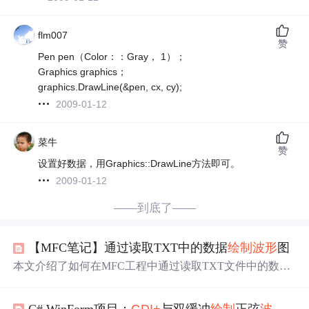
flm007
赞
Pen pen（Color：：Gray， 1）；
Graphics graphics；
graphics.DrawLine(&pen, cx, cy);
2009-01-12
菜牛
赞
设置好数据，用Graphics::DrawLine方法即可。
2009-01-12
——到底了——
【MFC笔记】通过读取TXT中的数据
绘制
波形
图
本文介绍了如何在MFC工程中通过读取TXT文件中的数
据，
使用
GDI对象
绘制
波形
图。步骤包括创建MFC对话框
工程，添加Picture控件，读取TXT文件数据到数组，然后
C# WinForm项目：
GDI+
与双缓冲
绘制
正弦
波形
图