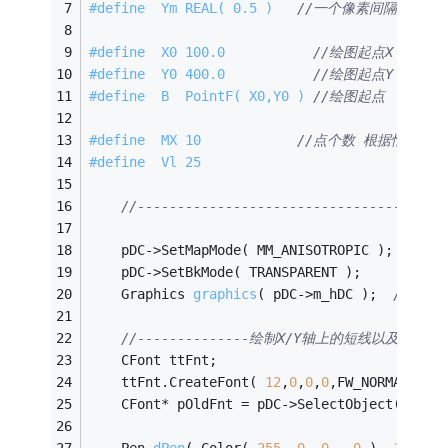
#
define
  Ym REAL( 0.5 )   
//一个像素间隔为1“单
#
define
  X0 100.0           
//绘图起点X
#
define
  Y0 400.0           
//绘图起点Y
#
define
  B  PointF( X0,Y0 ) 
//绘图起点
#
define
  MX 10            
//点个数 根据情况可
#
define
  Vl 25
//-----------------------------------
	pDC->SetMapMode( MM_ANISOTROPIC );
	pDC->SetBkMode( TRANSPARENT );
Graphics 
graphics
( pDC->m_hDC )
;  
//GDI
//--------------绘制X/Y轴上的短线以及标注的文字-
	CFont ttFnt;                    
	ttFnt.CreateFont( 
12
,
0
,
0
,
0
,FW_NORMAL,FAL
	CFont* pOldFnt = pDC->SelectObject(&ttFn
Pen 
dPen
( Color( 
255
, 
0
, 
0
,  
0
 )
, 
1
 )
;