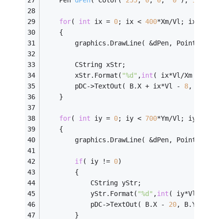
for
( 
int
 ix = 
0
; ix < 
400
*Xm/Vl; ix ++ )
	{
		graphics.DrawLine( &dPen, PointF( B.
		CString xStr;
		xStr.Format(
"%d"
,
int
( ix*Vl/Xm ) );
		pDC->TextOut( B.X + ix*Vl - 
8
, B.Y,x
	}
for
( 
int
 iy = 
0
; iy < 
700
*Ym/Vl; iy ++ )
	{
		graphics.DrawLine( &dPen, PointF( B.
if
( iy != 
0
)
		{
			CString yStr;
			yStr.Format(
"%d"
,
int
( iy*Vl/Ym )
			pDC->TextOut( B.X - 
20
, B.Y - iy
		}