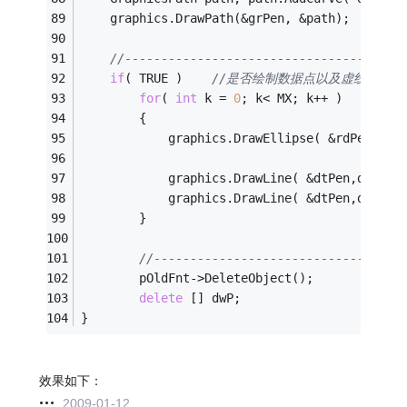
    graphics.DrawPath(&grPen, &path);      
/
//--------------------------------------
if
( TRUE )    
//是否绘制数据点以及虚线开关
for
( 
int
 k = 
0
; k< MX; k++ )
		{
			graphics.DrawEllipse( &rdPen, dw
			graphics.DrawLine( &dtPen,dwP[ 
			graphics.DrawLine( &dtPen,dwP[ 
		}
//----------------------------------
		pOldFnt->DeleteObject();
delete
 [] dwP;
}
效果如下：
2009-01-12