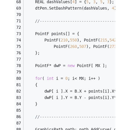
	REAL dashValues[
4
] = {
5
, 
3
, 
5
, 
3
};
	dtPen.SetDashPattern(dashValues, 
4
);
//--------------------------------------
    PointF points[] = {
		PointF(
210
,
550
), PointF(
215
,
542
), Po
			PointF(
260
,
507
), PointF(
273
,
493
)
	};
	PointF* dwP = 
new
 PointF[ MX ];
for
( 
int
 i = 
0
; i< MX; i++ )           
/
	{
		dwP[ i ].X = B.X + points[i].X* Xm;
		dwP[ i ].Y = B.Y - points[i].Y* Ym;
	}
//--------------------------------------
	GraphicsPath path; path.AddCurve( dwP, M