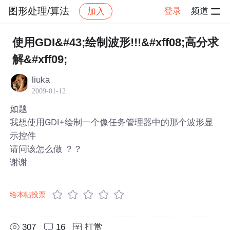
图形处理/算法
登录
频道
加入
帖子详情
社区
图形处理/算法
使用GDI&#43;绘制波形!!!&#xff08;高分求
解&#xff09;
liuka
2009-01-12
如题
我想使用GDI+绘制一个像任务管理器中的那个波形显
示控件
请问该怎么做 ？？
谢谢
给本帖投票
307
16
打赏