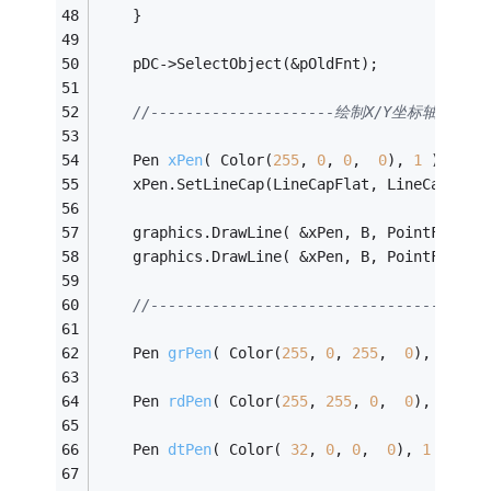
	}
	pDC->SelectObject(&pOldFnt);
//---------------------绘制X/Y坐标轴---
Pen 
xPen
( Color(
255
, 
0
, 
0
,  
0
)
, 
1
 )
;
	xPen.SetLineCap(LineCapFlat, LineCapArro
	graphics.DrawLine( &xPen, B, PointF( B.X
	graphics.DrawLine( &xPen, B, PointF( B.X
//--------------------------------------
Pen 
grPen
( Color(
255
, 
0
, 
255
,  
0
)
, 
2
 )
; 
Pen 
rdPen
( Color(
255
, 
255
, 
0
,  
0
)
, 
2
 )
; 
Pen 
dtPen
( Color( 
32
, 
0
, 
0
,  
0
)
, 
1
 )
;   