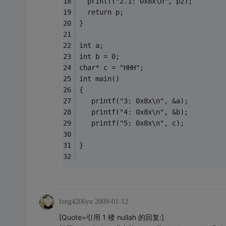
  printf("2.1: 0x8x\n", p2);
  return p; 
} 
int a;
int b = 0;
char* c = "HHH";
int main()
{
   printf("3: 0x8x\n", &a);
   printf("4: 0x8x\n", &b);
   printf("5: 0x8x\n", c);
}
feng4206yu
2009-01-12
[Quote=引用 1 楼 nullah 的回复:]