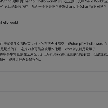
GetStringB()中的char *p="hello world!"有什么区别，其中“hello World"
的是栈内存，后面一个不是呢？难道char p[]和char *p不同吗？
o,world
生命期结束，栈上的东西会被清空，即char p[]="hello word!";
已不是期望的了，这片内存可能会被用作他用，对str来说就是垃圾了...
中，编译器一般将字符串常量放在全局区，所以GetStringB()返回的地址有效，但是注意
修改，即设计理念是错误的..