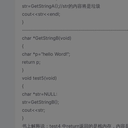
str=GetStringA();//str的内容将是垃圾
cout<<str<<endl;
}
-----------------------------------------------------
char *GetStringB(void)
{
char *p="hello Word!";
return p;
}
void test5(void)
{
char *str=NULL:
str=GetStringB();
cout<<str;
}
书上解释说：test4 中return返回的是栈内存，