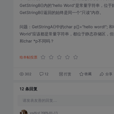
GetStringB()内的“hello Word”是常量
GetStringB()返回的始终是同一个“只读”内存。
问题：GetStringA()中的char p[]="hello word!"; 
World"应该都是常量字符串，都位于静态存储区，但
和char *p不同吗？
给本帖投票
302
12
打赏
分享
收藏
12 条
回复
请发表友善的回复…
yndfcd
2009-01-13