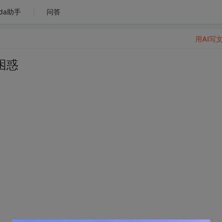
da助手
问答
用AI写
困惑