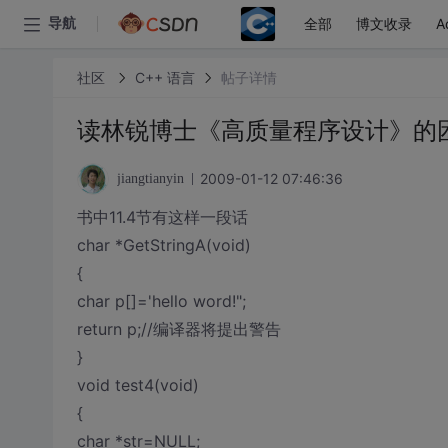
全部
博文收录
A
导航
社区
C++ 语言
帖子详情
读林锐博士《高质量程序设计》的
2009-01-12 07:46:36
jiangtianyin
书中11.4节有这样一段话
char *GetStringA(void)
{
char p[]='hello word!";
return p;//编译器将提出警告
}
void test4(void)
{
char *str=NULL;