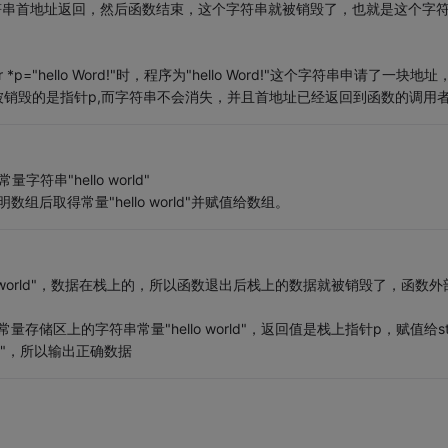
数把字符串首地址返回，然后函数结束，这个字符串就被销毁了，也就是这个字
*p="hello Word!"时，程序为"hello Word!"这个字符串申请了一块地址
被销毁的是指针p,而字符串不会消失，并且首地址已经返回到函数的调用
常量字符串"hello world"
串数组，声明数组后取得常量"hello world"并赋值给数组。
ello world"，数据在栈上的，所以函数退出后栈上的数据就被销毁了，函数外
常量存储区上的字符串常量"hello world"，返回值是栈上指针p，赋值给st
ld"，所以输出正确数据