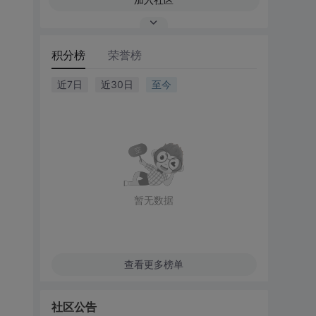
积分榜
荣誉榜
近7日
近30日
至今
暂无数据
查看更多榜单
社区公告