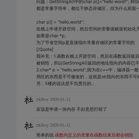
问题：GetStringA()中的char p[]="hello word!"; 和
都是常量字符串，都位于静态存储区，但为什么前面一个返回
char p[] = "hello,world";
在栈上申请开辟空间，然后空间的变量值赋值初始化为hell
如果是char *p;
为了节省空间p是直接指向常量存储区的常量字符的
[/Quote]
我补充：1.函数在栈上开辟空间，然后在函数返回值后由于函数
被销毁，所以GetStringA()返回的地址指向的内容
2.char* p = "hello,world";因为在c++
局区的东西是不可修改的，这就是str指向的东西不可
另：5楼的说法是不负责任的..
ttklboy
2009-01-12
应该是申请一块内存 不好意思打错了
ttklboy
2009-01-12
简单的说
函数内定义的变量在函数结束后都会销毁