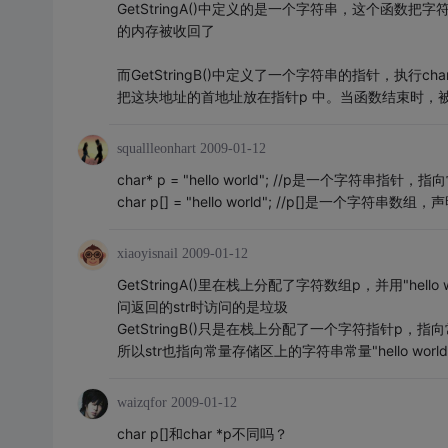
GetStringA()中定义的是一个字符串，这个函
的内存被收回了
而GetStringB()中定义了一个字符串的指针，执行char 
把这块地址的首地址放在指针p 中。当函数结束时，
squallleonhart
2009-01-12
char* p = "hello world"; //p是一个字符串指针，指向
char p[] = "hello world"; //p[]是一个字符
xiaoyisnail
2009-01-12
GetStringA()里在栈上分配了字符数组p，并用"h
问返回的str时访问的是垃圾
GetStringB()只是在栈上分配了一个字符指针p，指向
所以str也指向常量存储区上的字符串常量"hello wor
waizqfor
2009-01-12
char p[]和char *p不同吗？