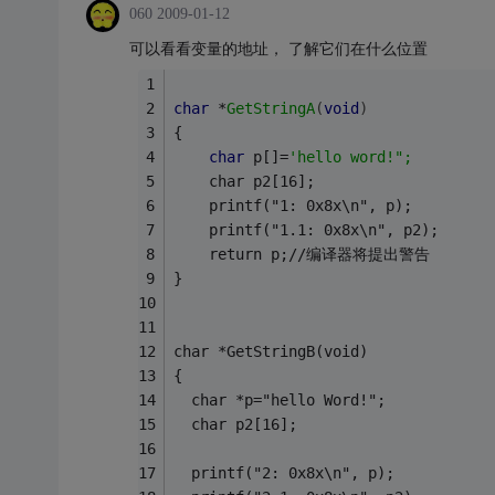
060
2009-01-12
可以看看变量的地址， 了解它们在什么位置
char
 *
GetStringA
(
void
)
{ 
char
 p[]=
'hello word!"; 
    char p2[16];
    printf("1: 0x8x\n", p);
    printf("1.1: 0x8x\n", p2);
    return p;//编译器将提出警告 
} 
char *GetStringB(void) 
{ 
  char *p="hello Word!"; 
  char p2[16];
  printf("2: 0x8x\n", p);