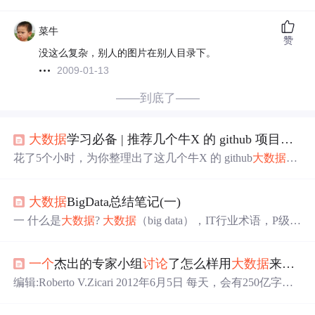
菜牛
赞
没这么复杂，别人的图片在别人目录下。
2009-01-13
——到底了——
大数据
学习必备 | 推荐几个牛X 的 github 项目，助你事半功倍
花了5个小时，为你整理出了这几个牛X 的 github
大数据
项
目
大数据
BigData总结笔记(一)
一 什么是
大数据
?
大数据
（big data），IT行业术语，P级甚
至是E级数据量! 是指无法在一定时间范围内用常规软件工
具进行捕捉、管理和处理的数据集合， 是需要新处理模式
一个
杰出的专家小组
讨论
了怎么样用
大数据
来创造社会资本
才能具有更强的决策力、洞察发现力和 流程优化能力的海
量、高增长率和多样化的信息资产。 eg: 19g 的txt文件--打
编辑:Roberto V.Zicari 2012年6月5日 每天，会有250亿字节
开失败:常规软件无法捕捉管理,处理.. 买枪案例:洞察发现
的数据产生，这些数据来自于数字
图片
，视频，社交媒体
力.. 啤酒和尿布案例:洞察发现力,流程优...
网站文章，智能传感器，交易记录，手机GPS信号，凡此