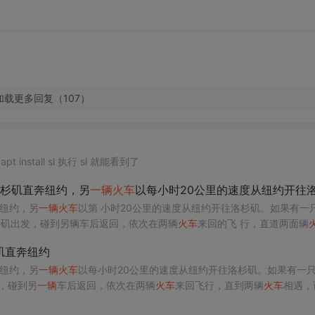
加载更多回复（107）
吗？ 安装 sudo apt install sl 执行 sl 就能看到了
洛杉矶直奔纽约，另
一辆
火车
以每小时20公里的速度从纽约开往洛杉矶。如果有一只鸟
奔纽约，另
一辆
火车
以第 小时20公里的速度从纽约开往洛杉矶。如果有一
杉矶出发，碰到另辆车后返回，依次在两辆
火车
来回的飞 行，直道两面辆
相遇，请问，这只小鸟飞行了多长距离？ 正确答案： 假设洛杉矶到纽约的距离为s ，那小鸟飞行的距离就是(s/(15+20)) * 30 ...
矶直奔纽约
奔纽约，另
一辆
火车
以每小时20公里的速度从纽约开往洛杉矶。如果有一
，碰到另
一辆
车后返回，依次在两辆
火车
来回飞行，直到两辆
火车
相遇，
以只能用变量表示了： 假设两城相距d,相遇的时间为x 15x+20x=d;