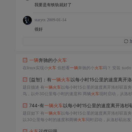
我要是有铁轨就好了
starytx
2009-01-14
很好
一辆
奔驰的小
火车
在linux实现小
火车
你想看
一辆
奔驰的小
火车
[益智]：有
一辆
火车
以每小时15公里的速度离开
题目描述 有
一辆
火车
以每小时15公里的速度离开洛杉矶直
鸟，以外30公里每小时的速度和 两辆
火车
现时启动，从洛
744-有
一辆
火车
以每小时15公里的速度离开洛杉
题目如下 有
一辆
火车
以每小时15公里的速度离开洛杉矶直
以30公里每小时的速度和两辆
火车
同时启动，从洛杉矶出发
问，这只小鸟飞行了多长距离？ 解题步骤 没给出具体的距离，所
火车
运煤问题