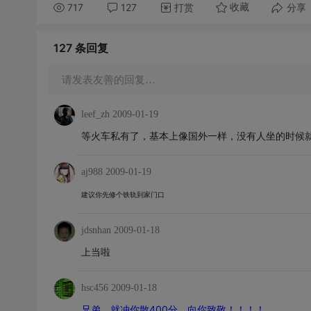
717
127
打赏
分享
收藏
127 条
回复
请发表友善的回复…
leef_zh
2009-01-19
等火车私有了，基本上像国外一样，没有人坐的时候
aj988
2009-01-19
建议你先修个铁轨到家门口
jdsnhan
2009-01-18
上当啦
hsc456
2009-01-18
兄弟，就冲你散400分，向你致敬！！！！