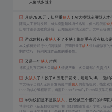
人傻 钱多 速来
月薪7800元，却严重
缺人
！AI大模型应用型人才
随着人工智能发展，AI大模型领域增长迅速，但出现低薪
缺
出现悖论是因教育滞后、认知偏差和地区差异。文中还提供
游戏建模行业
缺人
不？不缺！那新手有没有机会
本文解析游戏行业招聘现状，强调行业不
缺人
但缺能做事的
制作技巧，特别关注作品集的重要性。
又是一年
缺人
时啊
博客提到互联网大公司
缺人
情况严重，各公司都在负责招人
太
缺人
了！投了AI应用开发岗，短短3小时，邀约
本文揭示当前AI应用开发岗位严重
缺人
的市场现实，指出双非
thon为核心编程语言，涵盖TensorFlow/PyTorch深度学习框
架；同时强调RAG、Prompt工程、Agent开发等关键
华为校招是不是很
缺人
，已经被三个部门的HR联
博客推荐《征服数据结构》和《经典图论算法》专栏，提及
法题，包括问题描述、分析及多语言解法。最后介绍作者专