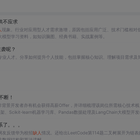
供不应求
人
现象。行业对应用型人才需求激增，原因包括应用广泛、技术门槛相对
大模型学习资料，如知识脑图、经典书籍、实战案例等。
逆袭呢？
专业人才。分享如何提升个人技能，包括掌握核心知识、理解项目需求及
。
不断！
背景开发者亦有机会获得高薪Offer，并详细梳理该岗位所需核心技术栈
架、Scikit-learn机器学习库、Pandas数据处理及LangChain大模型开
能力，以及智能问答、企业知识库等典型应用场景。
系了。。。
网友反馈华为校招
缺人
情况。还给出LeetCode第114题二叉树展开为链
注数据结构和算法讲解。