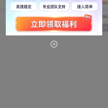
转发到动态
举报
写回
切换为时间
发表回