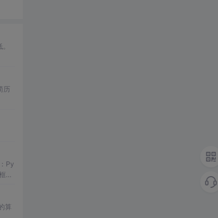
低。
简历
：Py
发框
表的算