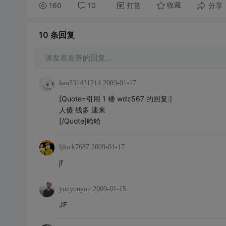
160
10
打赏
分享
收藏
10 条
回复
请发表友善的回复…
kao331431214
2009-01-17
[Quote=引用 1 楼 wdz567 的回复:]
人傻 钱多 速来
[/Quote]哈哈
ljluck7687
2009-01-17
jf
yunyouyou
2009-01-15
JF