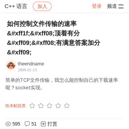
C++ 语言
登录
频道
加入
帖子详情
社区
C++ 语言
如何控制文件传输的速率
&#xff1f;&#xff08;顶着有分
&#xff09;&#xff08;有满意答案加分
&#xff09;
theendname
2009-01-13
简单的TCP文件传输，我怎么能控制自己的下载速率
呢？socket实现。
给本帖投票
595
51
打赏