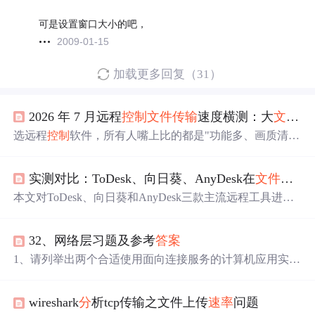
可是设置窗口大小的吧，
2009-01-15
加载更多回复（31）
2026 年 7 月远程
控制
文件传输
速度横测：大
文件传输
选远程
控制
软件，所有人嘴上比的都是"功能多、画质清、
免费久"，但。画面再高清，鼠标拖一步顿三下，你也想立
刻卸载；功能再丰富，弱网下一连就断、一操作就漂，你
实测对比：ToDesk、向日葵、AnyDesk在
文件传输
也只会骂骂咧咧换下一个。这篇我不搞那种大而全的横
评，我把三款软件放进同一个测试环境，从做了一轮延迟
本文对ToDesk、向日葵和AnyDesk三款主流远程工具进行
实测，数据都摆在下面。
了全面实测对比，重点评估了
文件传输
速度、网络延迟、
资源占用及安全特性。测试显示，ToDesk在
文件传输
（4.5
32、网络层习题及参考
答案
MB/s）和低延迟（13ms）方面表现突出，向日葵在功能全
面性和网络优化上具有优势，而AnyDesk则在跨平台连接
1、请列举出两个合适使用面向连接服务的计算机应用实
和国际节点覆盖上更胜一筹。
例，再列举出两个最好使用无连接五福的计算机应用实
例。 解：
wireshark
分
析tcp传输之文件上传
速率
问题