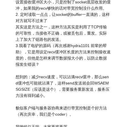
设置接收缓冲区大小，只是控制了socket底层收发的缓
冲，如果我的recv够快的话对带宽控制没什么作用。
2. 定时读取一点点，让socket的buffer一直满的，这样
对方就写不过来了
其实这是方法之一，这种方法其实是利用了TCP传输
的可靠性，当接收不正确，或被丢包后，重发。实际
上了加大了链路包的发送。
3.我看了电驴的源码（再次感谢hydra1101 前辈的帮
助），它是用设定recv缓冲区长度的方法来控制接收速
度的，但他是怎样来调节数据报大小的，以防止数据
报发生错误？
想到的：减少recv速度，可以沾满recv缓冲，那么sen
d缓冲也可能就沾满了，这样send发送就会回WSAEM
SGSIZE（应该是这个），需要服务重新发送，服务压
力没有得到减小。
貌似客户端与服务器协商来进行带宽控制是个好方法
（再次庆幸，我们是个coder）。
我抛砖引玉啦，大家再接再厉。