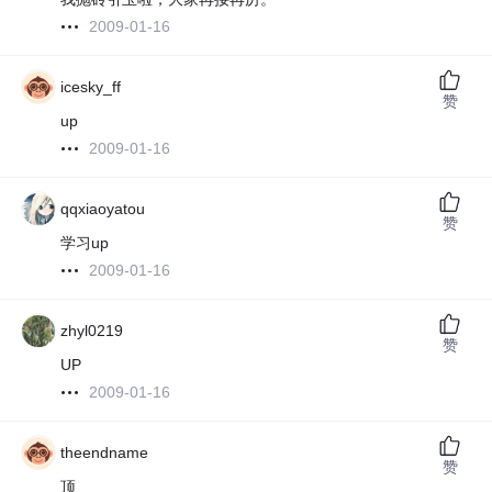
2009-01-16
icesky_ff
赞
up
2009-01-16
qqxiaoyatou
赞
学习up
2009-01-16
zhyl0219
赞
UP
2009-01-16
theendname
赞
顶