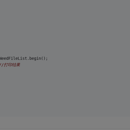
NeedFileList.begin();
//打印结果