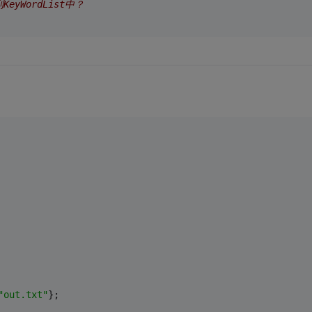
yWordList中？
"out.txt"
};