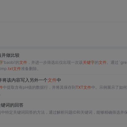
 值并做比较
字
'baobi'的
文件
，并进一步筛选出仅出现一次该
关键字
的
文件
。通过`gre
mp.
txt
文件
准备删除。
并将该内容写入另外一个
文件
中
件
中提取含有pH值的数据行，并将其保存到
TXT
文件
中。示例展示了如何
。
关键词的回答
取知乎问题中特定关键词回答的方法，通过解析问题ID和关键词，能够精确筛选并