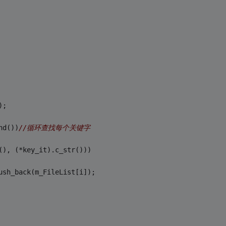
);
nd())
//循环查找每个关键字
(), (*key_it).c_str())) 
t.push_back(m_FileList[i]);