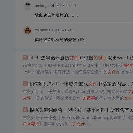
melody1128
2009-01-14
貌似要循环遍历的。。。
xiaoyisnail
2009-01-14
循环来查找所有的关键字啊
shell 逻辑循环遍历
文件
并根据
关键字
取出wc -l
该博客介绍了如何使用Bash脚本在目录中查找包含特定
关键
`while`循环实现条件筛选，最终将符合条件的
文件
路径写入t
如何利用Python读取并查找
文件
中指定的内容，
本文介绍了一种方法，通过Python脚本从特定格式的HEA
文
文件
、读取内容、筛选出包含pH
关键字
的行并写入新的
文件
根据关键词组合，爬取知乎某个问题下所有含有
本文介绍了一种使用Python和BeautifulSoup库爬
符合要求
的回答到CSV和
TXT
文件
中。