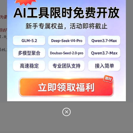
tr()为要查找的关键字 
你好 我好 他好"，就是类似于页面搜索的方式？？？？？
t.m_strKeyWord.c_str())) 
ileList[i]);