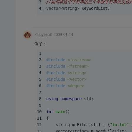
//如何将这个字符串的三个单独字符串依次放到Ke
vector
<
string
> KeyWordList;
xiaoyisnail
2009-01-14
例子：
#
include
<iostream>
#
include
<fstream>
#
include
<string>
#
include
<vector>
#
include
<deque>
using
namespace
std
;
int
main
()
{
string
 m_FileList[] = {
"in.txt"
,
vector
<
string
> m_NeedFileList;