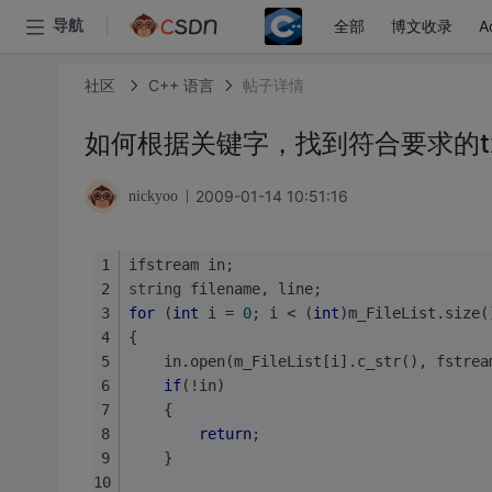
全部
博文收录
A
导航
社区
C++ 语言
帖子详情
如何根据关键字，找到符合要求的t
2009-01-14 10:51:16
nickyoo
ifstream in;
string
 filename, line;
for
 (
int
 i = 
0
; i < (
int
)m_FileList.size(
{ 
	in.open(m_FileList[i].c_str(), fstrea
if
(!in)
	{
return
;
	}