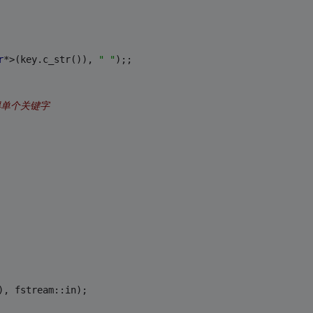
r
*>(key.c_str()), 
" "
);;
得单个关键字
(), fstream::in);