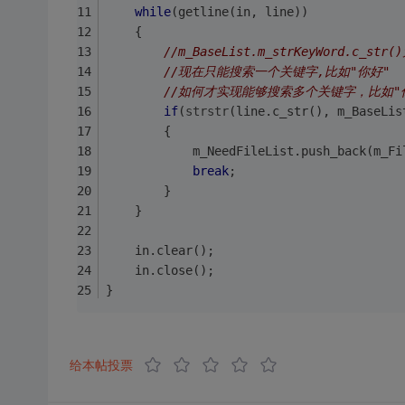
while
(getline(in, line))
	{
//m_BaseList.m_strKeyWord.c_s
//现在只能搜索一个关键字,比如"你好"
//如何才实现能够搜索多个关键字，比如"
if
(
strstr
(line.c_str(), m_BaseLis
		{
			m_NeedFileList.push_back(m_F
break
;
		}
	}
	in.clear();
	in.close();
}
给本帖投票