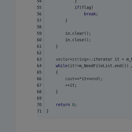
			}
if
(flag)
break
;
		}
		in.clear();
		in.close();
	}
vector
<
string
>::iterator it = m_
while
(it!=m_NeedFileList.end()) 
	{
cout
<<*it<<
endl
;
		++it;
	}
return
0
;
}