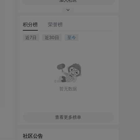
积分榜
荣誉榜
近7日
近30日
至今
暂无数据
查看更多榜单
社区公告