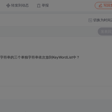
转发到动态
举报
写回
切换为时间
发表回
如何将这个字符串的三个单独字符串依次放到KeyWordList中？