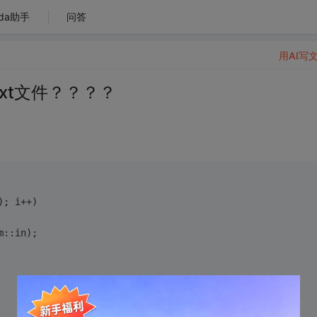
da助手
问答
用AI写
xt文件？？？？
); i++)
m::in);