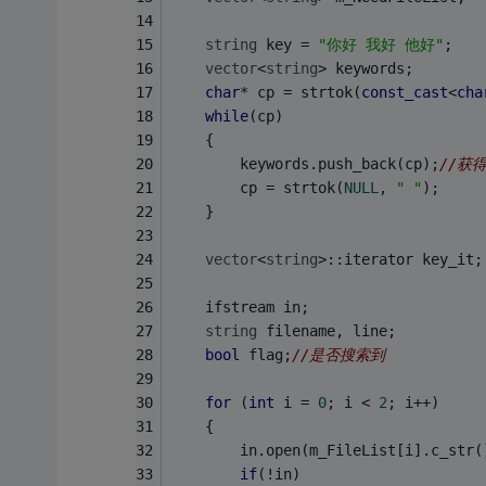
string
 key = 
"你好 我好 他好"
;
vector
<
string
> keywords;
char
* cp = strtok(
const_cast
<
cha
while
(cp)
	{
		keywords.push_back(cp);
//获
		cp = strtok(
NULL
, 
" "
);
	}
vector
<
string
>::iterator key_it;
    ifstream in;
string
 filename, line;
bool
 flag;
//是否搜索到
for
 (
int
 i = 
0
; i < 
2
; i++)
	{ 
		in.open(m_FileList[i].c_str
if
(!in)