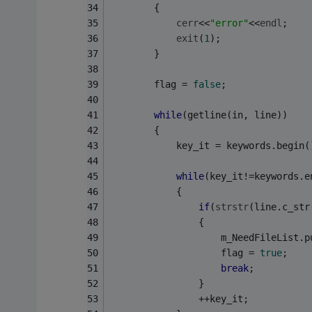
		{
cerr
<<
"error"
<<
endl
;
exit
(
1
);
		}
		flag = 
false
;
while
(getline(in, line))
		{
			key_it = keywords.begin(
while
(key_it!=keywords.e
			{
if
(
strstr
(line.c_str
				{
					m_NeedFileLis
					flag = 
true
;
break
;
				}
				++key_it;