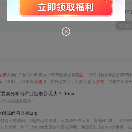
切换为时间
发表回
使用
方便! 详 情 说 明 用这个手写数字识别
系统
，你可以轻松地识别手写
（GUI），非常容易
使用
。你只需要将手写数字输入
系统
，它将立即给
、工作还是日常生活，都能为你提供快速和准确的识别服务。它是一个非
素分布与产业链融合现状？.docx
与产业链融合现状？
.0-原创源码与文档.zip
包含完整源码、3项自动化测试、可复现合成示例、离线HTML、JSON与
能清单、MIT License及原创与授权声明。解压后进入project目录，执