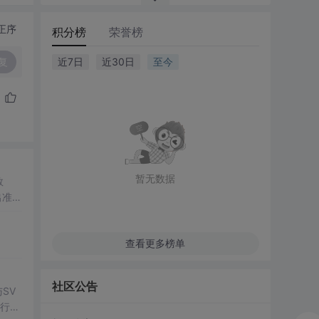
正序
积分榜
荣誉榜
复
近7日
近30日
至今
暂无数据
数
出准确
常方
查看更多榜单
社区公告
SV
行np