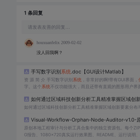
1 条
回复
请发表友善的回复…
houxuanfelix
2009-02-02
没人回我啊？
手写数字识别
系统
.doc【GUI设计Matlab】
资 源 简 介 手写数字识别
系统
，非常好的啊!带有GUI界面，
字。这个
系统
不仅功能强大，而且还带有直观的图形用户界面
的识别结果。这个
系统
可以在各种场景中
使用
，无论是学校
如何通过区域科技创新分析工具精准掌握区域创新要
便和实用的工具，你一定会喜欢它的！
如何通过区域科技创新分析工具精准掌握区域创新要素分布
Visual-Workflow-Orphan-Node-Auditor-v1
原创本地工程审计与分析工具合集中的独立资源包。每个ZIP
G报告、1080×720真实运行效果图、README、运行说明、功