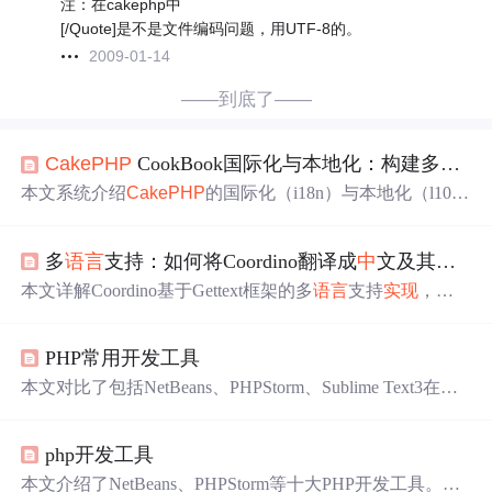
注：在cakephp中
[/Quote]是不是文件编码问题，用UTF-8的。
2009-01-14
——到底了——
CakePHP
CookBook国际化与本地化：构建多
语言
本文系统介绍
CakePHP
的国际化（i18n）与本地化（l10
n）功能，涵盖文本标记、Gettext翻译文件管理、ICU复数
处理、日期/数字本地化格式、自动Locale检测
中
间件、Tra
多
语言
支持：如何将Coordino翻译成
中
文及其他
语
nslate Behavior实体翻译、多
语言
路由配置及翻译缓存优化
等关键技术。内容基于
CakePHP
CookBook官方实践，聚
本文详解Coordino基于Gettext框架的多
语言
支持
实现
，涵
焦框架内置工具链在多
语言
Web应用开发
中
的落地应用。
盖
中
文及其他
语言
的完整翻译流程：创建
语言
文件、使用P
oedit编辑.po文件、编译.mo文件、配置默认
语言
及前端
语
PHP常用开发工具
言
切换机制。同时介绍术语一致性、翻译更新与测试等最
佳实践，适用于
CakePHP
生态下的国际化开发。
本文对比了包括NetBeans、PHPStorm、Sublime Text3在内
的十款流行的PHP集成开发环境（IDE），详细介绍了各I
DE的
主要
功能、支持的框架及前端
语言
，帮助开发者选择
php开发工具
最适合自己的开发工具。
本文介绍了NetBeans、PHPStorm等十大PHP开发工具。这