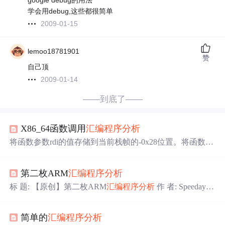
google debug的用法
学会用debug,这些都很简单
2009-01-15
lemoo18781901
赞
自己顶
2009-01-14
——到底了——
X86_64函数调用
汇编程序
分析
将函数参数rdi的值存储到当前栈帧的-0x28位置。将函数参
数rdx的值存储到当前栈帧的-0x38位置。将当前栈帧的-0x4
0位置的值加载到寄存器rax中。将当前栈帧的-0x28位置的
第二枚ARM
汇编程序
分析
值加载到寄存器rax中。将当前栈帧的-0x10位置的值加载到
寄存器rax中。将当前栈帧的-0x10位置的值加载到寄存器rd
标 题: 【原创】第二枚ARM
汇编程序
分析
作 者: Speeday
x中。将当前栈帧的-0x28位置的值加载到寄存器rax中。将
时 间: 2013-07-31,17:28:24 链 接: http://bbs.pediy.com/showthr
当前栈帧的-0x20位置的值加载到寄存器rax中。将寄存器ra
ead.php?t=176423 前几天 发了一个ARM汇编版的CrackM
x的值存储到当前栈帧的-0x20位置。
简单的
汇编程序
分析
e，好像还挺 受欢迎的，但是由于.o文件无法由安卓程序调