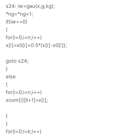
s24: iw=gau(x,g,kg);
*ng=*ng+1;
if(iw==0)
{
for(i=0;i<n;i++)
x[i]=x0[i]+0.5*(x[i]-x0[i]);
goto s24;
}
else
{
for(i=0;i<n;i++)
xcom[i][ll+1]=x[i];
}
}
for(l=0;l<k;l++)