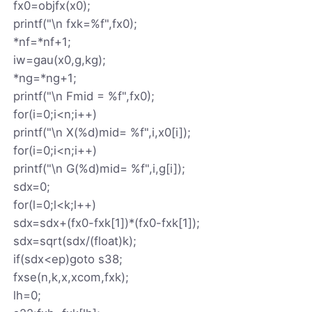
fx0=objfx(x0);
printf("\n fxk=%f",fx0);
*nf=*nf+1;
iw=gau(x0,g,kg);
*ng=*ng+1;
printf("\n Fmid = %f",fx0);
for(i=0;i<n;i++)
printf("\n X(%d)mid= %f",i,x0[i]);
for(i=0;i<n;i++)
printf("\n G(%d)mid= %f",i,g[i]);
sdx=0;
for(l=0;l<k;l++)
sdx=sdx+(fx0-fxk[1])*(fx0-fxk[1]);
sdx=sqrt(sdx/(float)k);
if(sdx<ep)goto s38;
fxse(n,k,x,xcom,fxk);
lh=0;