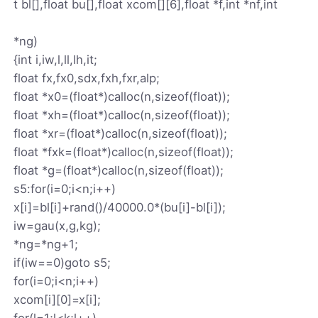
t bl[],float bu[],float xcom[][6],float *f,int *nf,int
*ng)
{int i,iw,l,ll,lh,it;
float fx,fx0,sdx,fxh,fxr,alp;
float *x0=(float*)calloc(n,sizeof(float));
float *xh=(float*)calloc(n,sizeof(float));
float *xr=(float*)calloc(n,sizeof(float));
float *fxk=(float*)calloc(n,sizeof(float));
float *g=(float*)calloc(n,sizeof(float));
s5:for(i=0;i<n;i++)
x[i]=bl[i]+rand()/40000.0*(bu[i]-bl[i]);
iw=gau(x,g,kg);
*ng=*ng+1;
if(iw==0)goto s5;
for(i=0;i<n;i++)
xcom[i][0]=x[i];
for(l=1;l<k;l++)