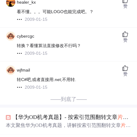
healer_kx
赞
看不懂。。。可能LOGO也能完成吧。？
2009-01-15
cybercgc
赞
转换？看懂算法直接修改不行吗？
2009-01-15
wjfmail
赞
转C#吧,或者直接用.net;不用转.
2009-01-15
——到底了——
【华为OD机考真题】- 按索引范围翻转文章
片段
问题
本文聚焦华为OD机考真题，讲解按索引范围翻转文章
片段
问题。介绍了题目、输入输出描述及示例，给出解题思路