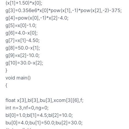
(x[1]+1.50)*x[0];
g[3]=0.356e6*x[0]*pow(x[1],-1)*pow(x[2],-2)-375;
g[4]=pow(x[0],-1)*x[2]-4.0;
g[5]=x[0]-1.0;
g[6]=4.0-x[0];
g[7]=x[1]-4.50;
g[8]=50.0-x[1];
g[9]=x[2]-10.0;
g[10]=30.0-x[2];
}
void main()
{
float x[3],bl[3],bu[3],xcom[3][6],f;
int n=3,nf=0,ng=0;
bl[0]=1.0;bl[1]=4.5;bl[2]=10.0;
bu[0]=4.0;bu[1]=50.0;bu[2]=30.0;