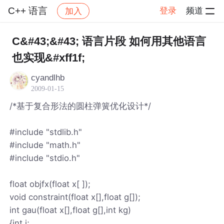
C++ 语言
登录
频道
加入
帖子详情
社区
C++ 语言
C&#43;&#43; 语言片段 如何用其他语言
也实现&#xff1f;
cyandlhb
2009-01-15
/*基于复合形法的圆柱弹簧优化设计*/
#include "stdlib.h"
#include "math.h"
#include "stdio.h"
float objfx(float x[ ]);
void constraint(float x[],float g[]);
int gau(float x[],float g[],int kg)
{int i;