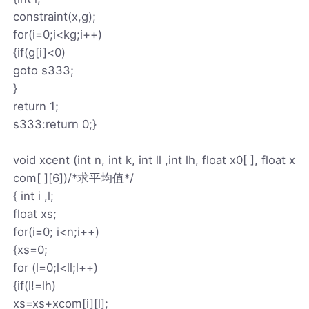
constraint(x,g);
for(i=0;i<kg;i++)
{if(g[i]<0)
goto s333;
}
return 1;
s333:return 0;}
void xcent (int n, int k, int ll ,int lh, float x0[ ], float x
com[ ][6])/*求平均值*/
{ int i ,l;
float xs;
for(i=0; i<n;i++)
{xs=0;
for (l=0;l<ll;l++)
{if(l!=lh)
xs=xs+xcom[i][l];