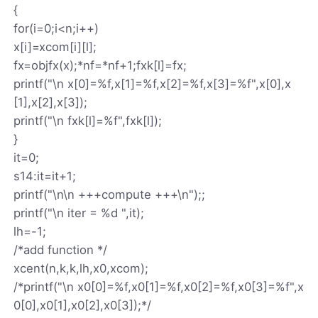
{
for(i=0;i<n;i++)
x[i]=xcom[i][l];
fx=objfx(x);*nf=*nf+1;fxk[l]=fx;
printf("\n x[0]=%f,x[1]=%f,x[2]=%f,x[3]=%f",x[0],x
[1],x[2],x[3]);
printf("\n fxk[l]=%f",fxk[l]);
}
it=0;
s14:it=it+1;
printf("\n\n +++compute +++\n");;
printf("\n iter = %d ",it);
lh=-1;
/*add function */
xcent(n,k,k,lh,x0,xcom);
/*printf("\n x0[0]=%f,x0[1]=%f,x0[2]=%f,x0[3]=%f",x
0[0],x0[1],x0[2],x0[3]);*/