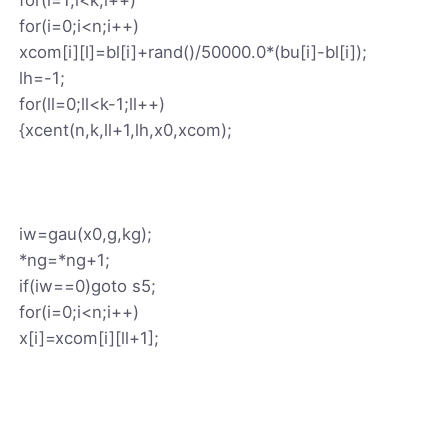
for(i=0;i<n;i++)
xcom[i][l]=bl[i]+rand()/50000.0*(bu[i]-bl[i]);
lh=-1;
for(ll=0;ll<k-1;ll++)
{xcent(n,k,ll+1,lh,x0,xcom);
iw=gau(x0,g,kg);
*ng=*ng+1;
if(iw==0)goto s5;
for(i=0;i<n;i++)
x[i]=xcom[i][ll+1];