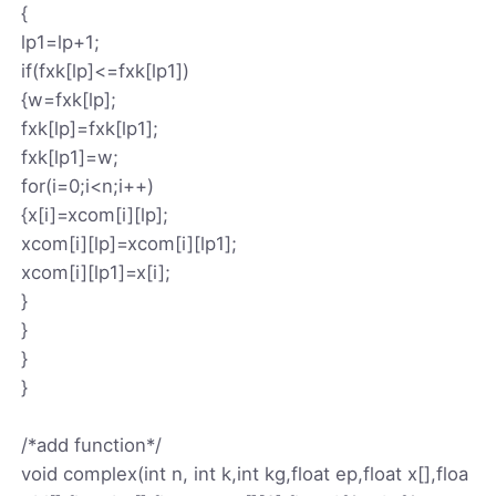
{
lp1=lp+1;
if(fxk[lp]<=fxk[lp1])
{w=fxk[lp];
fxk[lp]=fxk[lp1];
fxk[lp1]=w;
for(i=0;i<n;i++)
{x[i]=xcom[i][lp];
xcom[i][lp]=xcom[i][lp1];
xcom[i][lp1]=x[i];
}
}
}
}
/*add function*/
void complex(int n, int k,int kg,float ep,float x[],floa