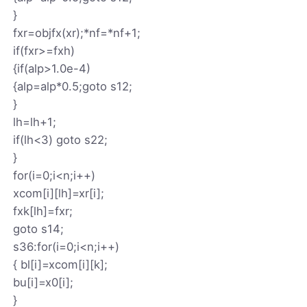
}
fxr=objfx(xr);*nf=*nf+1;
if(fxr>=fxh)
{if(alp>1.0e-4)
{alp=alp*0.5;goto s12;
}
lh=lh+1;
if(lh<3) goto s22;
}
for(i=0;i<n;i++)
xcom[i][lh]=xr[i];
fxk[lh]=fxr;
goto s14;
s36:for(i=0;i<n;i++)
{ bl[i]=xcom[i][k];
bu[i]=x0[i];
}