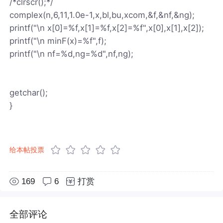
/*clrscr();*/
complex(n,6,11,1.0e-1,x,bl,bu,xcom,&f,&nf,&ng);
printf("\n x[0]=%f,x[1]=%f,x[2]=%f",x[0],x[1],x[2]);
printf("\n minF(x)=%f",f);
printf("\n nf=%d,ng=%d",nf,ng);
getchar();
}
给本帖投票
169
6
打赏
全部评论