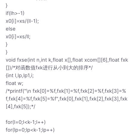
}
if(lh>-1)
x0[i]=xs/(ll-1);
else
x0[i]=xs/ll;
}
}
void fxse(int n,int k,float x[],float xcom[][6],float fxk
[])/*对函数值fxk进行从小到大的排序*/
{int l,lp,lp1,i;
float w;
/*printf("\n fxk[0]=%f,fxk[1]=%f,fxk[2]=%f,fxk[3]=%
f,fxk[4]=%f,fxk[5]=%f",fxk[0],fxk[1],fxk[2],fxk[3],fxk
[4],fxk[5]);*/
for(l=0;l<k-1;l++)
for(lp=0;lp<k-1;lp++)