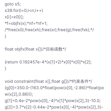
goto s5;
s38:for(i=0;i<n;i++)
x[i]=x0[i];
*f=objfx(x);*nf=*nf+1;
/*free(x0);free(xh);free(xr);free(g);free(fxk);*/
}
float objfx(float x[])/*目标函数*/
{return 0.192457e-4*(x[1]+2)*x[0]*x[0]*x[2];
}
void constraint(float x[],float g[])/*约束条件*/
{g[0]=350.0-(163.0*float(pow(x[0],-2.86))*float(po
w(x[2],0.86)));
g[1]=0.4e-2*pow(x[0],-4)*x[1]*pow(x[2],3)-10.0;
g[2]=3.7*x[2]-0.44e-2*pow(x[0],-4)*pow(x[2],3)-