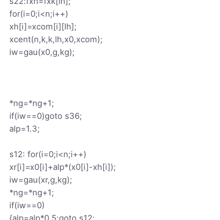
s22:fxh=fxk[lh];
for(i=0;i<n;i++)
xh[i]=xcom[i][lh];
xcent(n,k,k,lh,x0,xcom);
iw=gau(x0,g,kg);
*ng=*ng+1;
if(iw==0)goto s36;
alp=1.3;
s12: for(i=0;i<n;i++)
xr[i]=x0[i]+alp*(x0[i]-xh[i]);
iw=gau(xr,g,kg);
*ng=*ng+1;
if(iw==0)
{alp=alp*0.5;goto s12;