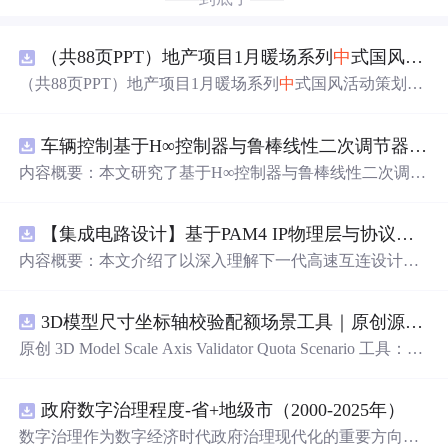
（共88页PPT）地产项目1月暖场系列
中
式国风活动策划方案.pptx
（共88页PPT）地产项目1月暖场系列
中
式国风活动策划方
案.pptx
车辆控制基于H∞控制器与鲁棒线性二次调节器RLQR的铰接式重型车辆的稳健路径跟踪控制研究（Matlab代码实现）
内容概要：本文研究了基于H∞控制器与鲁棒线性二次调节
器（RLQR）的铰接式重型车辆稳健路径跟踪控制方法，
并通过Matlab代码实现仿真验证。针对铰接式车辆在复杂
【集成电路设计】基于PAM4 IP物理层与协议兼容性验证：5nm工艺下高速互连系统电气合规测试平台
工况下路径跟踪精度低、稳定性差的问题，提出结合H∞控
制与RLQR的复合控制策略，以提升系统对参数不确定
内容概要：本文介绍了以深入理解下一代高速互连设计的
性、外部干扰及模型摄动的鲁棒性。文
中
建立了车辆动力
关键要素。
学模型，设计了H∞与RLQR控制器，通过多工况仿真对比
分析其控制性能，结果表明该方法能有效提高路径跟踪精
3D模型尺寸坐标轴校验配额场景工具｜原创源码+测试+离线报告
度与系统稳定性，具有较强的抗干扰能力和工程应用潜
原创 3D Model Scale Axis Validator Quota Scenario 工具：围
力。; 适合人群：具备自动控制理论基础、车辆工程背景或
绕“检查生成模型的单位、包围盒尺寸、前向轴、上方向、
从事智能驾驶、路径跟踪相关研究的研发人员及研究生。;
原点位置与导出格式约定”的结果，根据规模、并发、复杂
使用场景及目标：①应用于铰接式重型车辆（如矿用卡
政府数字治理程度-省+地级市（2000-2025年）
度、时间目标和人工复核成本比较配额场景；本地网页、J
车、工程车辆）的自动驾驶路径跟踪控制；②为复杂非线
SON/HTML/SVG报告、测试与示例。压缩包包含完整源
数字治理作为数字经济时代政府治理现代化的重要方向，
性系统的鲁棒控制设计提供解决方案；③通过Matlab仿真