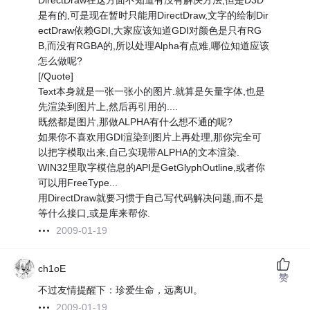
DirectDraw在这方面不知道有没有解决方法,但是D3D
是有的,可是现在暂时只能用DirectDraw,文字的绘制Dir
ectDraw依赖GDI,大家应该知道GDI对颜色是只有RG
B,而没有RGBA的,所以处理Alpha有点难,哪位知道应该
怎么做呢?
[/Quote]
Text本身就是一张一张小的图片.就算是矢量字体,也是
先渲染到图片上,然后再引用的....
既然都是图片,那做ALPHA有什么想不通的呢?
如果你不喜欢用GDI渲染到图片上再处理,那你完全可
以把字模取出来,自己实现带ALPHA的文本渲染.
WIN32里取字模信息的API是GetGlyphOutline,或者你
可以用FreeType...
用DirectDraw就要习惯于自己写代码解决问题,而不是
等什么接口,或是库来帮你.
2009-01-19
ch1oE
赞
不过友情提醒下：珍爱生命，远离UI。
2009-01-19