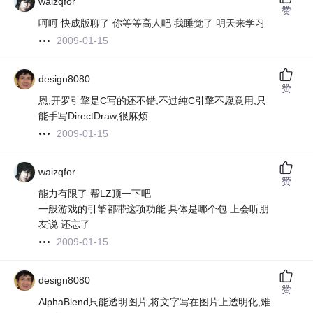
waizqfor
赞
呵呵 快成版聊了 你等等高人吧 我睡觉了 明天来学习
2009-01-15
design8080
赞
恩,开罗引擎是C写的还不错,不过纯C引擎不愿意用,只
能手写DirectDraw,很麻烦
2009-01-15
waizqfor
赞
能力有限了 帮LZ顶一下吧
一般游戏的引擎都带这项功能 具体是哪个包 上会听朋
友说 还忘了
2009-01-15
design8080
赞
AlphaBlend只能透明图片,将文字写在图片上透明化,难