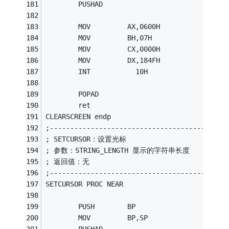
        PUSHAD
        MOV         AX,0600H              
        MOV         BH,07H
        MOV         CX,0000H
        MOV         DX,184FH
        INT           10H
        POPAD
        ret
CLEARSCREEN endp
;-------------------------------------------
; SETCURSOR：设置光标
; 参数：STRING_LENGTH 显示的字符串长度
; 返回值：无
;-------------------------------------------
SETCURSOR PROC NEAR
        PUSH        BP
        MOV         BP,SP