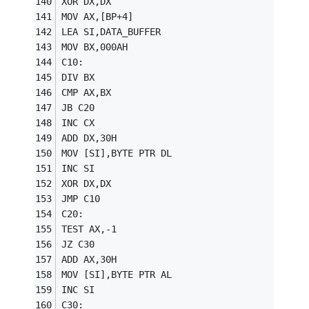
XOR DX,DX 
MOV AX,[BP+4] 
LEA SI,DATA_BUFFER 
MOV BX,000AH 
C10: 
DIV BX 
CMP AX,BX 
JB C20 
INC CX 
ADD DX,30H 
MOV [SI],BYTE PTR DL 
INC SI 
XOR DX,DX 
JMP C10 
C20: 
TEST AX,-1 
JZ C30 
ADD AX,30H 
MOV [SI],BYTE PTR AL 
INC SI 
C30: 