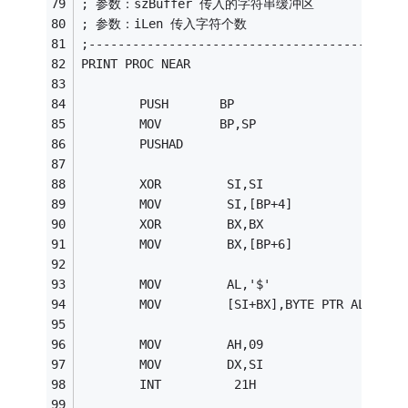
; 参数：szBuffer 传入的字符串缓冲区
; 参数：iLen 传入字符个数
;-------------------------------------------
PRINT PROC NEAR
        PUSH       BP
        MOV        BP,SP
        PUSHAD
        XOR         SI,SI
        MOV         SI,[BP+4] 
        XOR         BX,BX 
        MOV         BX,[BP+6]
        MOV         AL,'$' 
        MOV         [SI+BX],BYTE PTR AL   
        MOV         AH,09                
        MOV         DX,SI
        INT          21H