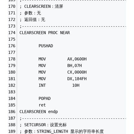
; CLEARSCREEN：清屏
; 参数：无
; 返回值：无
;----------------------------------------------
CLEARSCREEN PROC NEAR
        PUSHAD
        MOV         AX,0600H                 
        MOV         BH,07H
        MOV         CX,0000H
        MOV         DX,184FH
        INT           10H
        POPAD
        ret
CLEARSCREEN endp
;----------------------------------------------
; SETCURSOR：设置光标
; 参数：STRING_LENGTH 显示的字符串长度