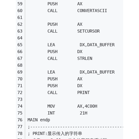
        PUSH        AX
        CALL        CONVERTASCII
        PUSH        AX
        CALL        SETCURSOR
        LEA          DX,DATA_BUFFER
        PUSH        DX
        CALL        STRLEN 
        LEA          DX,DATA_BUFFER
        PUSH        AX    
        PUSH        DX
        CALL        PRINT 
        MOV         AX,4C00H
        INT          21H
MAIN endp
;-------------------------------------------
; PRINT:显示传入的字符串