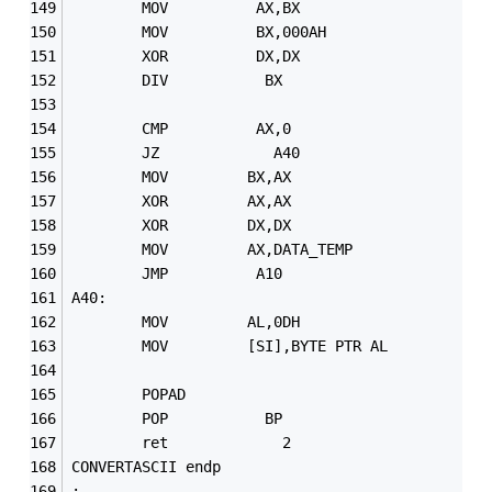
        MOV          AX,BX
        MOV          BX,000AH
        XOR          DX,DX
        DIV           BX
        CMP          AX,0
        JZ             A40 
        MOV         BX,AX
        XOR         AX,AX
        XOR         DX,DX
        MOV         AX,DATA_TEMP 
        JMP          A10
A40: 
        MOV         AL,0DH 
        MOV         [SI],BYTE PTR AL
        POPAD
        POP           BP
        ret             2
CONVERTASCII endp
;----------------------------------------------