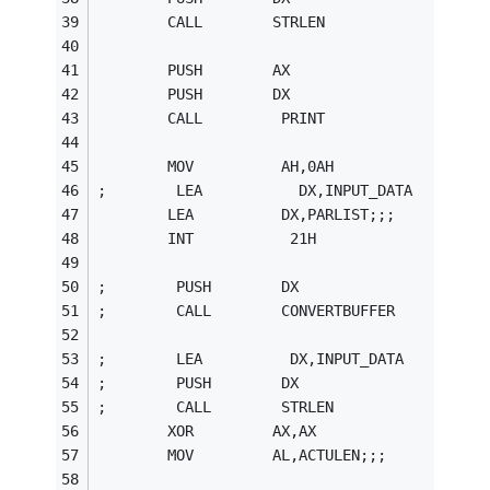
        CALL        STRLEN               
        PUSH        AX
        PUSH        DX
        CALL         PRINT               
        MOV          AH,0AH              
;        LEA           DX,INPUT_DATA
        LEA          DX,PARLIST;;;
        INT           21H
;        PUSH        DX
;        CALL        CONVERTBUFFER      
;        LEA          DX,INPUT_DATA 
;        PUSH        DX
;        CALL        STRLEN
        XOR         AX,AX
        MOV         AL,ACTULEN;;;