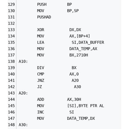
        PUSH         BP
        MOV          BP,SP
        PUSHAD
        XOR           DX,DX
        MOV           AX,[BP+4]
        LEA            SI,DATA_BUFFER 
        MOV           DATA_TEMP,AX
        MOV           BX,2710H  
A10: 
        DIV            BX
        CMP           AX,0
        JNZ            A20
        JZ              A30  
A20:
        ADD          AX,30H
        MOV          [SI],BYTE PTR AL
        INC           SI 
        MOV          DATA_TEMP,DX
A30: 