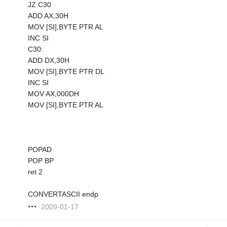
JZ C30
ADD AX,30H
MOV [SI],BYTE PTR AL
INC SI
C30:
ADD DX,30H
MOV [SI],BYTE PTR DL
INC SI
MOV AX,000DH
MOV [SI],BYTE PTR AL
POPAD
POP BP
ret 2
CONVERTASCII endp
2009-01-17