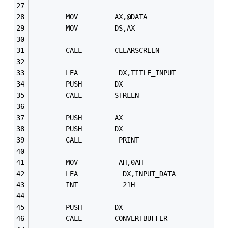
        MOV         AX,@DATA
        MOV         DS,AX
        CALL        CLEARSCREEN               
        LEA          DX,TITLE_INPUT
        PUSH        DX
        CALL        STRLEN                  
        PUSH        AX
        PUSH        DX
        CALL         PRINT                  
        MOV          AH,0AH                 
        LEA           DX,INPUT_DATA
        INT           21H
        PUSH        DX
        CALL        CONVERTBUFFER         