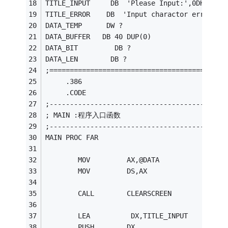
TITLE_INPUT     DB  'Please Input:',0DH
TITLE_ERROR    DB  'Input charactor error,pl
DATA_TEMP      DW ?                      
DATA_BUFFER   DB 40 DUP(0)              
DATA_BIT         DB ?                    
DATA_LEN        DB ?
;===========================================
     .386
     .CODE
;-------------------------------------------
; MAIN :程序入口函数
;-------------------------------------------
MAIN PROC FAR
        MOV         AX,@DATA
        MOV         DS,AX
        CALL        CLEARSCREEN            
        LEA          DX,TITLE_INPUT
        PUSH        DX