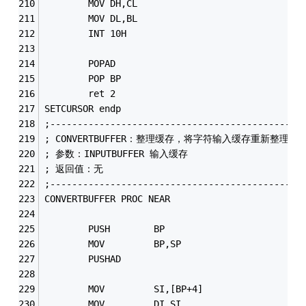
        MOV DH,CL
        MOV DL,BL
        INT 10H 
        POPAD
        POP BP
        ret 2
SETCURSOR endp
;----------------------------------------------
; CONVERTBUFFER：整理缓存，将字符输入缓存重新整理
; 参数：INPUTBUFFER 输入缓存
; 返回值：无
;----------------------------------------------
CONVERTBUFFER PROC NEAR
        PUSH        BP
        MOV         BP,SP
        PUSHAD
        MOV         SI,[BP+4]
        MOV         DI,SI