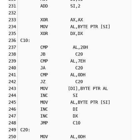
        ADD         SI,2                  
        XOR         AX,AX
        MOV         AL,BYTE PTR [SI]
        XOR         DX,DX
C10: 
        CMP          AL,20H
        JB            C20
        CMP         AL,7EH
        JA            C20
        CMP         AL,0DH 
        JZ            C20
        MOV        [DI],BYTE PTR AL
        INC          SI
        MOV         AL,BYTE PTR [SI]
        INC          DI
        INC          DX
        JMP          C10
C20:
        MOV         AL,0DH