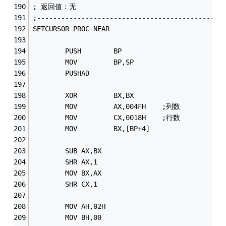
; 返回值：无
;----------------------------------------------
SETCURSOR PROC NEAR
        PUSH        BP
        MOV         BP,SP
        PUSHAD
        XOR         BX,BX 
        MOV         AX,004FH    ;列数 
        MOV         CX,0018H    ;行数
        MOV         BX,[BP+4] 
        SUB AX,BX
        SHR AX,1
        MOV BX,AX
        SHR CX,1
        MOV AH,02H                          
        MOV BH,00