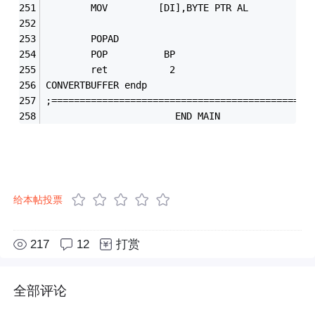
        MOV         [DI],BYTE PTR AL
        POPAD
        POP          BP 
        ret           2
CONVERTBUFFER endp
;==============================================
                       END MAIN
给本帖投票
217
12
打赏
全部评论