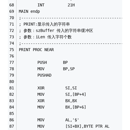
        INT          21H
MAIN endp
;----------------------------------------------
; PRINT:显示传入的字符串
; 参数：szBuffer 传入的字符串缓冲区
; 参数：iLen 传入字符个数
;----------------------------------------------
PRINT PROC NEAR
        PUSH       BP
        MOV        BP,SP
        PUSHAD
        XOR         SI,SI
        MOV         SI,[BP+4] 
        XOR         BX,BX 
        MOV         BX,[BP+6]
        MOV         AL,'$' 
        MOV         [SI+BX],BYTE PTR AL   