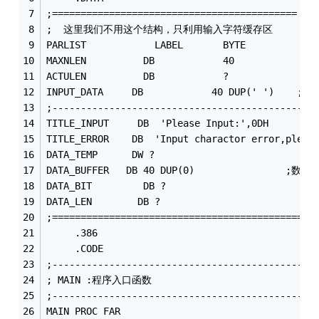
;===========================================
;  这里我们不用这个结构，只利用输入字符缓存区
PARLIST            LABEL       BYTE         
MAXNLEN          DB            40          
ACTULEN          DB            ?           
INPUT_DATA     DB            40 DUP(' ')  
;----------------------------------------------
TITLE_INPUT     DB  'Please Input:',0DH
TITLE_ERROR    DB  'Input charactor error,pleas
DATA_TEMP      DW ?                         
DATA_BUFFER   DB 40 DUP(0)                ;
DATA_BIT         DB ?                       
DATA_LEN        DB ?
;============================================
     .386
     .CODE
;----------------------------------------------
; MAIN :程序入口函数
;----------------------------------------------
MAIN PROC FAR