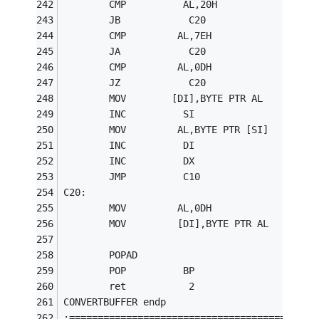
        CMP          AL,20H
        JB            C20
        CMP         AL,7EH
        JA            C20
        CMP         AL,0DH 
        JZ            C20
        MOV        [DI],BYTE PTR AL
        INC          SI
        MOV         AL,BYTE PTR [SI]
        INC          DI
        INC          DX
        JMP          C10
C20:
        MOV         AL,0DH
        MOV         [DI],BYTE PTR AL
        POPAD
        POP          BP 
        ret           2
CONVERTBUFFER endp
;===========================================