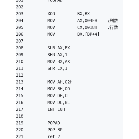
        PUSHAD
        XOR         BX,BX 
        MOV         AX,004FH    ;列数 
        MOV         CX,0018H    ;行数
        MOV         BX,[BP+4] 
        SUB AX,BX
        SHR AX,1
        MOV BX,AX
        SHR CX,1
        MOV AH,02H                       
        MOV BH,00
        MOV DH,CL
        MOV DL,BL
        INT 10H 
        POPAD
        POP BP
        ret 2