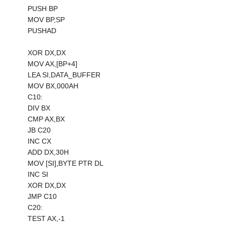
PUSH BP
MOV BP,SP
PUSHAD
XOR DX,DX
MOV AX,[BP+4]
LEA SI,DATA_BUFFER
MOV BX,000AH
C10:
DIV BX
CMP AX,BX
JB C20
INC CX
ADD DX,30H
MOV [SI],BYTE PTR DL
INC SI
XOR DX,DX
JMP C10
C20:
TEST AX,-1