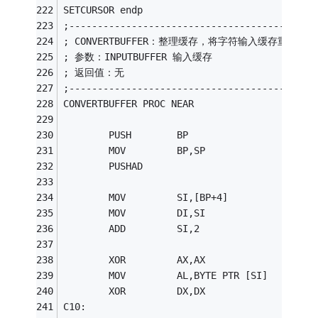
SETCURSOR endp
;-------------------------------------------
; CONVERTBUFFER：整理缓存，将字符输入缓存重新整理
; 参数：INPUTBUFFER 输入缓存
; 返回值：无
;-------------------------------------------
CONVERTBUFFER PROC NEAR
        PUSH        BP
        MOV         BP,SP
        PUSHAD
        MOV         SI,[BP+4]
        MOV         DI,SI
        ADD         SI,2               
        XOR         AX,AX
        MOV         AL,BYTE PTR [SI]
        XOR         DX,DX
C10: 