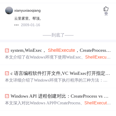
xianyuxiaoqiang
赞
云里雾里。帮顶。
2009-01-16
——到底了——
system,WinExec，
Shell
Execute
，CreateProcess 区别
本文介绍了在Windows环境下使用WinExec、
Shell
Execute
和CreateProcess三种不同方法来启动外部进程的特点及应用
场景。WinExec简单直接，适用于执行应用程序；
Shell
Ex
c 语言编程软件打开文件,VC WinExec打开指定程序或者文件的方法
ecute
支持更多操作如打开文件、浏览文件夹等；CreatePro
cess提供了对新进程的最大
控制权
。
本文详细介绍了Windows环境下执行程序的三种方法：Win
Exec、
Shell
Execute
和CreateProcess。WinExec简单易用，
但功能有限；
Shell
Execute
提供了更多操作，如打开、浏
Windows API 进程创建对比：CreateProcess vs
Shell
览和打印文件，但在控制程序启动方面不如CreateProcess全
面。CreateProcess提供了最详细的
控制权
，可以设置进程和
本文深入对比Windows API中CreateProcess、
Shell
Execute
线程属性，适合复杂场景。文中还给出了示例代码，演示
和WinExec在功能定位、路径解析、权限控制、进程交互
了这三种方法的使用方式。
及错误处理五个维度的关键差异。CreateProcess提供最底层