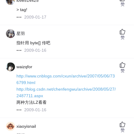
love514425
赞
> tag!
2009-01-17
星羽
赞
指针用 byte[] 传吧
2009-01-16
waizqfor
赞
http://www.cnblogs.com/cxun/archive/2007/05/06/73
6799.html
http://blog.csdn.net/chenfengwu/archive/2008/05/27/
2487711.aspx
两种方法LZ看看
2009-01-16
xiaoyisnail
赞