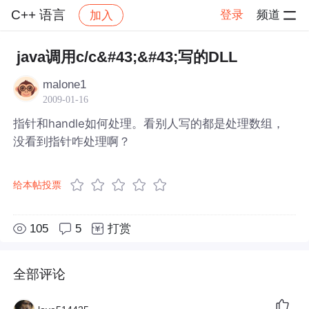
C++ 语言
登录
频道
加入
帖子详情
社区
C++ 语言
java调用c/c&#43;&#43;写的DLL
malone1
2009-01-16
指针和handle如何处理。看别人写的都是处理数组，
没看到指针咋处理啊？
给本帖投票
105
5
打赏
全部评论