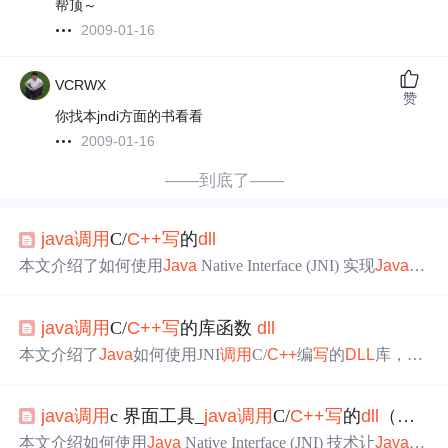
帮顶～
2009-01-16
VCRWX
赞
你找本jndi方面的书看看
2009-01-16
——到底了——
java
调用
C/
C++
写
的
dll
本文介绍了如何使用
Java
Native Interface (JNI) 实现
Java
调
用
C/
C++
编
写
的
DLL
动态链接库。通过JNI，
Java
程序可以
与本地代码交互，保持跨平台特性。文章详细阐述了四个
java
调用
C/
C++
写
的库函数
dll
步骤：1) 定义
Java
接口，声明native方法；2) 使用
Java
h生
成C/
C++
头文件；3) 编
写
C/
C++
代码实现接口函数；4) 编
本文介绍了
Java
如何使用JNI
调用
C/
C++
编
写
的
DLL
库，包
译生成
DLL
库并运行
Java
程序。
括JNI的基本概念、
调用
步骤以及C/
C++
实现
DLL
的具体代
码示例。详细解释了
Java
方法签名、JNI关键字和数据类型
java
调用
c 界面工具_
java
调用
C/
C++
写
的
dll
（转）
转换的过程。
本文介绍如何使用
Java
Native Interface (JNI) 技术让
Java
程