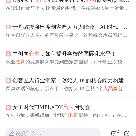
创始人 IP
打造
的底层逻辑：从
心力
修炼到认知破局
在知识付费与个人 IP 爆发的时代，多数创始人困于流量技
巧与变现模型，却忽略了 IP 长效发展的底层密码。创客匠
人老蒋基于王阳明心学与十年实战经验，将创始人 IP 的核
于丹教授将出席创客匠人万人峰会：AI 时代，用传统文化唤醒商业
心竞争力归纳为「
心力
修炼 - 认知觉醒 - 行动迭代 - 破局重
构」的四维体系，为行业揭示穿越周期的深层逻辑。
作为创客匠人主办的年度商业盛会，这场峰会承载着行业
对 “IP+AI” 融合发展的高度期待，更见证了中国创始人生
态的三年跨越：从 2023 年的千人探索、2024 年的五千人
中创向
心力
：如何提升学校的国际化水平！
共创，到 2025 年的万人同行，每一步都精准呼应着创业者
对 IP
打造
、AI 应用的迫切需求，也折射出中国商业对 “技
职业
教育
的发展越来越受到国家的重视，对于职业院校来
术赋能 + 价值沉淀” 的深度思考。同时，万余人规模的资
说提升整个职业院校的国际化水平也是职业
教育
在发展过
源对接场打破 “单打独斗” 的局限，助力参会者链接跨行业
程中的一项艰巨的任务，那么，对于职业院校来说，应当
合作伙伴，实现 “生态共赢” 的资源整合目标。“我们正经
创客匠人行业洞察：创始人 IP 的核心能力构建与长期主义实践
如何提升职业院校的国家化水平呢？ 对于职业院校而言，
历的不是简单的技术升级，而是商业范式的全面重构。
应当了解发达国家的职业
教育
水平，加强与职业
教育
发达
圆桌对话的核心启示在于：创始人 IP 已从 “个人
品牌
包装”
国家的交流合作，吸收职业
教育
发达国家的发展精髓，吸
升维为 “商业生态构建”。无论是王彦军的
心力
演说、李一
取一些经验教训，引进发达国家的优质职业
教育
资源，结
刀的品德定位，还是陈国安的文化植入，其底层逻辑都指
合先进国家职业
教育
的专业标准和课程体系，开发属...
女主时代TIMELADY
品牌
启动会
向 “专业价值 + 用户信任 + 长期主义” 的三角模型。这为创
客匠人服务的知识博主提供了清晰路径：当 IP 成为解决行
女神力量，扬帆起航，让我们
共同
期待 TIMELADY 在女
业问题的价值载体，知识变现将突破流量瓶颈，实现可持
性 IP 领域创造更多辉煌，见证女性 IP 联盟的不断壮大，
续的商业增长。
感受圈层的文化与力量。现场汇聚了上百位高知创业女
2
说点什么…
性，
共同
见证
品牌
揭幕这一重要时刻，共话女性成长，共