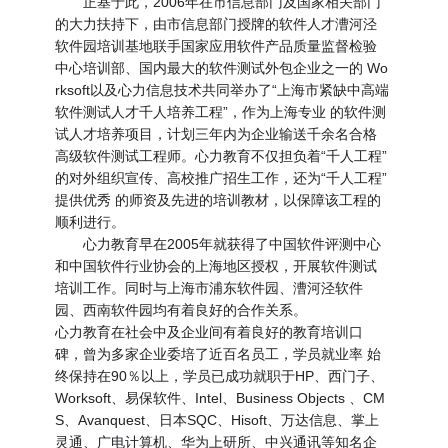
正基于此，2006年在市信息部门及国家相关部门
的大力扶持下，由市信息部门授牌的软件人才漕河泾
软件园培训基地联手国家应用软件产品质量监督检验
中心培训部、国内最大的软件测试外包企业之一的 Wo
rksoft以及心力信息技术共同举办了“上海市紧缺中高端
软件测试人才千人培养工程”，作为上海专业 的软件测
试人才培养项目，计划三年内为企业输送千余名合格
高级软件测试工程师。心力教育不仅担负着“千人工程”
的对外组织宣传、高校推广招生工作，还为“千人工程”
提供优秀 的师资及先进的培训教材，以保障该工程的
顺利进行。
心力教育早在2005年就获得了中国软件评测中心
和中国软件行业协会的上海地区授权，开展软件测试
培训工作。同时与上海市浦东软件园、漕河泾软件
园、西南软件园均有着良好的合作关系。
心力教育在社会中及企业间有着良好的教育培训口
碑，曾为多家企业委培了近百名员工，学员就业率 始
终保持在90％以上，学员已成功就职于HP、西门子、
Worksoft、易保软件、Intel、Business Objects 、CM
S、Avanquest、日本SQC、Hisoft、万达信息、掌上
灵通、广电计算机、华为上研所、中兴通讯等知名企