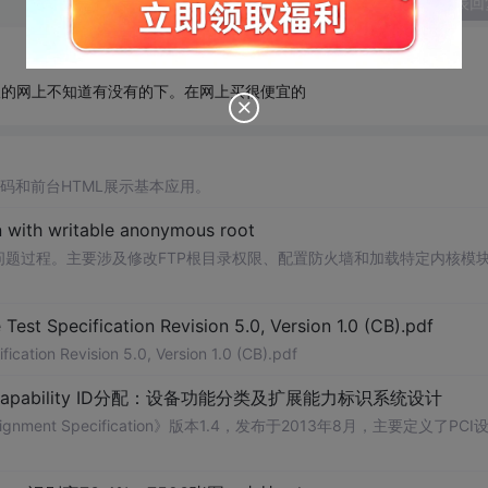
发表回
版的网上不知道有没有的下。在网上买很便宜的
代码和前台HTML展示基本应用。
 with writable anonymous root
的问题过程。主要涉及修改FTP根目录权限、配置防火墙和加载特定内核模
Test Specification Revision 5.0, Version 1.0 (CB).pdf
ication Revision 5.0, Version 1.0 (CB).pdf
Capability ID分配：设备功能分类及扩展能力标识系统设计
signment Specification》版本1.4，发布于2013年8月，主要定义了PCI