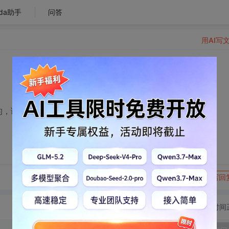
da助手
问答
用AI写
的，谢谢啦！
转发到动态
举报
写回
切换为时间