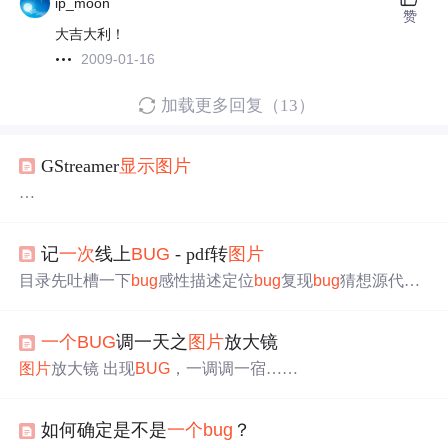
ip_moon
赞
大吉大利！
2009-01-16
加载更多回复（13）
GStreamer
显示
图片
曾使用gst-launch-0.10和playbin2
显示
常见格式的
图片
，命令
如下：
记
一次
线上
BUG
- pdf转
图片
gst-launch-0.10 playbin2 uri=file:///home/user/Pictures/filename.j
目录先吐槽一下
bug
感性描述定位
bug
复现
bug
猜想源代码
pg
解决方案后记 先吐槽一下 最近接手
一个
项目，前任代码非
gst-l
常烂，如果骂人等于杀人，那么他不知道死了多少回了。
一个
BUG
调一天之
图片
放大镜
1、项目代码是从以前几个项目中拼凑来的，本身就很烂，
没有全局处理器，包含很多以前的无用代码，勉强能用。
图片
放大镜 出现
BUG
，一调调一宿……
2、mybatis动态SQL全部字符串拼接，不能防sql注入攻
击。 3、批量插入和更新数据库用for循环。 4、随意使用
数据库事务，该加事务时不加，不该加时乱加，controller
如何确定是不是
一个
bug
？