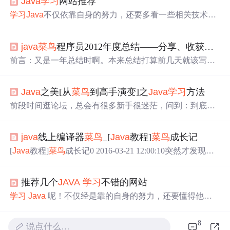
Java
学习
网站推荐
学习
Java
不仅依靠自身的努力，还要多看一些相关技术文
档，那么必不可少的就是
学习
Java
的网站，本人整理收集
一些
Java
学习
网站，这些网站可以提供一些最新
Java
的资
java
菜鸟
程序员2012年度总结——分享、收获与感恩并存
料，有时定期开设讲座等线下活动，而且里面的一些
Java
相关的问题以及讨论，不仅适用于
Java
小白程序员，而且
前言：又是一年总结时啊。本来总结打算前几天就该写
还适用于一些
Java
大神，其实外网有很多比较专业的
Java
的。但由于一直在忙最后的期末考试，今天终于考完了。
学习
网站，但是鉴于为
Java
小白推荐网站，立足当
现在终于有时间来对这一年进行总一下了。刚开始的时候
下！！！所以推...
Java
之美[从
菜鸟
到高手演变]之
Java
学习
方法
想了半天不知道该用什么题目好。想了想，今年的博客一
直围绕着“
java
程序员由笨鸟到
菜鸟
”的专题来写的。现在
前段时间逛论坛，总会有很多新手很迷茫，问到：到底该
想想。经过一年的洗礼，差不多由一个没有思想，没有想
怎么学好
Java
，这个问题很重要，尤其对于像我们这样大
法的笨鸟变成会敲两行代码的
菜鸟
了。所以有了现在的“
ja
多数都是靠自学的人来说，找到一个好的
学习
方法至关重
va
菜鸟
程序员2012总结”题目。
java
线上编译器
菜鸟
_[
Java
教程]
菜鸟
成长记
要！于是乎，我就给大家回答了很多，突然间想到了很久
以前，看过的马士兵老师的一篇关于
Java
自学之路的文
[
Java
教程]
菜鸟
成长记0 2016-03-21 12:00:10突然才发现，
章，于是在网上找了找，结果找到了，马士兵老师的视
昨天(20-03-2016)刚好是自己入圆5周年。时间一下子回到
频，是我目前最为推崇的
Java
学习
视频，虽然还有很多，
了之前，刚刚入圆的那一天(20-03-2011)。记得那天注册，
如张孝祥、黎活明、李兴华老师等，他们的都很好，本人
推荐几个
JAVA
学习
不错的网站
是在大学宿舍的晚上，天开始变得模模糊糊的时候。还清
曾经都看过，李兴华老师的基础视频，黎活明老师的EJ
楚的记得，那个时候自己还在自学jsp&servlet!
菜鸟
，对于
学习
Java
呢！不仅经是靠的自身的努力，还要懂得他的
B，都是经典！但是本人强烈推荐老马的（尽管老马有时
那个时候的我来说，再没有更好的称呼了。我想谈谈我自
规范，所以要多看一些
Java
技术文档： 我感觉
讲的
己的一...
有五个
Java
自学网站不错推荐一下子； 这些网
8
说点什么…
站可以提供一些最新
Java
的资料； 有时定期开